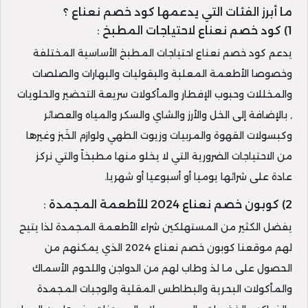
ما أبرز الفئات التي يدعمها كود خصم نعناع ؟
1) كود خصم نعناع لاحتياجات المطبخ :
يدعم كود خصم نعناع احتياجات المطبخ الأساسية المختلفة
وخصوصا الأطعمة المعلبة والبقوليات والبهارات والصلصات
والمخللات وحبوب الإفطار والمأكولات سريعة التحضير والحلويات
, بالإضافة إلى الخل والأرز والشاي والسكر والمياه والعصائر
وكبسولات القهوة والمربيات وزيوت الطهي ولوازم الخَبز وغيرها
من الاحتياجات الضرورية التي لا يخلو منها مطبخاً والتي نركز
عادة على شرائها يوميا أو أسبوعيا أو شهريا.
2) كوبون خصم نعناع 2024 للأطعمة المجمدة :
يفضل الكثير من المستهلكين شراء الأطعمة المجمدة لذا يتيح
لهم موقعنا كوبون خصم نعناع 2024 الذي يمكنهم من
الحصول على ما لذ وطاب لهم من الدواجن واللحوم الأسماك
والمأكولات البحرية والبطاطس المقلية والوجبات المجمدة