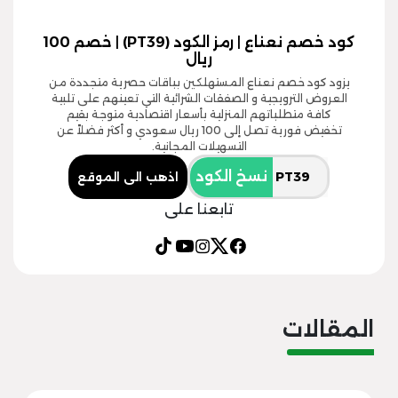
كود خصم نعناع | رمز الكود (PT39) | خصم 100
ريال
يزود كود خصم نعناع المستهلكين بباقات حصرية متجددة من
العروض الترويجية و الصفقات الشرائية التي تعينهم على تلبية
كافة متطلباتهم المنزلية بأسعار اقتصادية متوجة بقيم
تخفيض فورية تصل إلى 100 ريال سعودي و أكثر فضلاً عن
التسهيلات المجانية.
نسخ الكود
اذهب الى الموقع
تابعنا على
المقالات