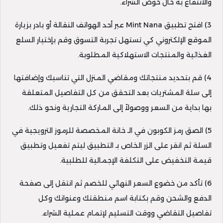
والانتفاع به حال خوض الشراء.
3) افتح تطبيق Mint Nana عبر أحد الهواتف النقالة أو بادر بزيارة
الموقع الإلكتروني كي تستهل تجربة التسوق وقم بإختيار السلع
الغذائية والمنتجات الاستهلاكية المطلوبة.
4) قم بتحديد منتجاتك ومقاضي المنزل التي تناسبك وإضافتها
إلى سلة المشتريات بعد التحقق من كل التفاصيل المتعلقة
بها بداية من السعر ووصولاً إلى الماركة التجارية ونحو ذلك.
5) الصق رمز الكوبون في الـ خانة المخصصة للرموز الترويجية في
السلة ثم انقر على الزر الخاص بـ التطبيق ليتم تفعيل وتطبيق
قيمة التخفيض على التكلفة الإجمالية للطلبية.
6) تأكد من خضوع السعر النهائي للخصم ثم انتقل إلى صفحة
الدفع والشحن وقم بكتابة اسم منطقتك وعنوانك وكل
تفاصيل التقاضي ووقت التسليم لإتمام عملية الشراء.