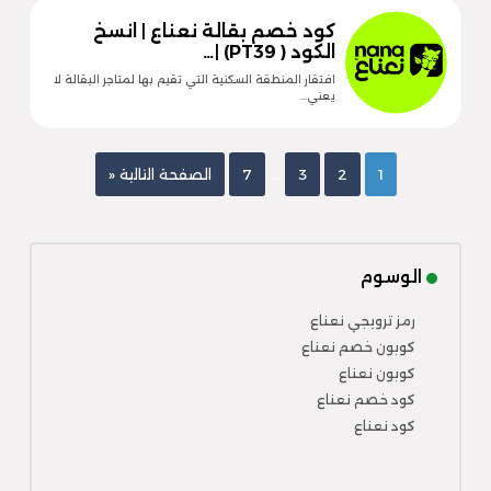
كود خصم بقالة نعناع | انسخ
الكود ( PT39) |…
افتقار المنطقة السكنية التي تقيم بها لمتاجر البقالة لا
يعني…
…
1
2
3
7
الصفحة التالية «
الوسوم
رمز ترويجي نعناع
كوبون خصم نعناع
كوبون نعناع
كود خصم نعناع
كود نعناع