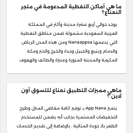
ما هي أماكن التغطية المدعومة في متجر
النعناع؟
يوجد حوالي أربع عشرة مدينة وأكثر في المملكة
العربية السعودية مشمولة ضمن مناطق التغطية
التي يدعمها Nanaappsa ومن هذه المدن الرياض
والدمام وينبع والجبيل وجدة والخرج والخبر ومكة
المكرمة والمدينة المنورة وعنيزة والطائف والهفوف.
ماهي مميزات التطبيق نعناع للتسوق أون
لاين ؟
يتميز App Nana بـ توفير كافة مقاضي المنزل وطرح
التخفيضات المستمرة بجانب أنه يضمن للمستخدم
الظفر بالـ جودة المثالية , بالإضافة إلى تقديم الخدمات