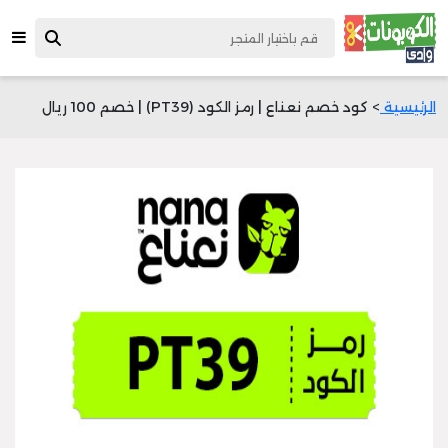
الرئيسية
> كود خصم نعناع | رمز الكود (PT39) | خصم 100 ريال