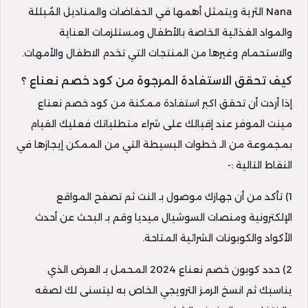
Nana الثرية ويتمثل أهمها في الحفاضات والمناديل المُبللة
والمواد الغذائية الخاصة بالأطفال ومستلزمات العناية
والاستحمام وغيرها من المنتجات التي تخدم الاطفال والأمهات.
كيف تحقق الاستفادة المرجوة من كود خصم نعناع ؟
إذا أردت أن تحقق اكبر استفادة ممكنة من كود خصم نعناع
مينت الموفر عند إقبالك على شراء متطلباتك فعليك القيام
بمجموعة من الـ خطوات البسيطة التي من الممكن إيجازها في
النقاط التالية :-
1) تأكد من أن جهازك موصول بـ النت ثم تصفح المواقع
الإلكترونية ومنصات السوشيال ميديا وقم بـ البحث عن أحدث
الأكواد والكوبونات الشرائية المتاحة.
2) حدد كوبون خصم نعناع 2024 المحمل بـ العرض الذي
يناسبك ثم انسخ الرمز الترويجي الخاص به ليتسنى لك لصقه