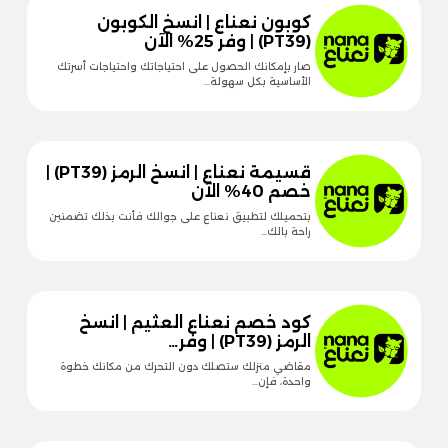
كوبون نعناع | انسخ الكوبون
(PT39) | وفر 25% الآن
صار بإمكانك الحصول على احتياجاتك واحتياجات أسرتك
الأساسية بكل سهولة…
قسيمة نعناع | انسخ الرمز (PT39) |
خصم 40% الآن
بتحميلك لتطبيق نعناع على جوالك فأنت بذلك تضمنين
راحة بالك…
كود خصم نعناع العثيم | انسخ
الرمز (PT39) | وفر…
مقاضي منزلك ستصلك دون التحرك من مكانك خطوة
واحدة، فإن…