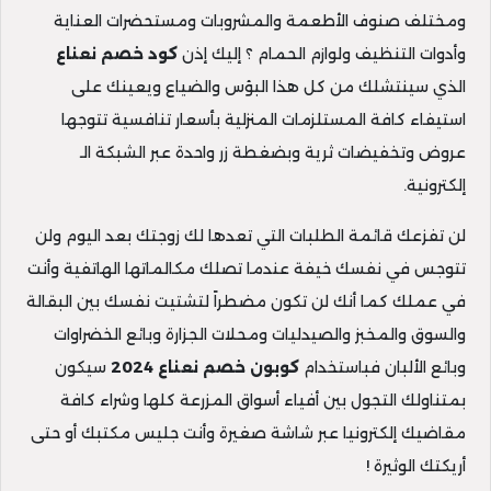
ومختلف صنوف الأطعمة والمشروبات ومستحضرات العناية
وأدوات التنظيف ولوازم الحمام ؟ إليك إذن
كود خصم نعناع
الذي سينتشلك من كل هذا البؤس والضياع ويعينك على
استيفاء كافة المستلزمات المنزلية بأسعار تنافسية تتوجها
عروض وتخفيضات ثرية وبضغطة زر واحدة عبر الشبكة الـ
إلكترونية.
لن تفزعك قائمة الطلبات التي تعدها لك زوجتك بعد اليوم ولن
تتوجس في نفسك خيفة عندما تصلك مكالماتها الهاتفية وأنت
في عملك كما أنك لن تكون مضطراً لتشتيت نفسك بين البقالة
والسوق والمخبز والصيدليات ومحلات الجزارة وبائع الخضراوات
وبائع الألبان فباستخدام
كوبون خصم نعناع 2024
سيكون
بمتناولك التجول بين أفياء أسواق المزرعة كلها وشراء كافة
مقاضيك إلكترونيا عبر شاشة صغيرة وأنت جليس مكتبك أو حتى
أريكتك الوثيرة !