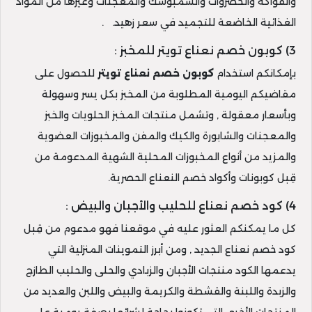
والفواكه والخضروات والسمبوسك والمعجنات وغيرها من المواد
الغذائية الخاضعة للتجميد في سعر زهيد. .
3) كوبون خصم نعناع تويتر للمخبز :
بإمكانكم استخدام
كوبون خصم نعناع تويتر
للحصول على
مقاضيكم اليومية المطلوبة من المخبز بكل يسر وسهولة
وبأسعار معقولة , وتشمل منتجات المخبز الحلويات والخبز
والمعجنات والشابورة والكيك والمفن والمخبوزات العضوية
والمزيد من أنواع المخبوزات المحلية الشهية المدعومة من
قِبل كوبونات وأكواد خصم النعناع الحصرية.
4) كود خصم نعناع للحليب والأجبان والبيض :
كل ما يمكنكم العثور عليه في موقعنا فهو مدعوم من قِبل
كود خصم نعناع الجديد , ومن أبرز التموينات المنزلية التي
يدعمها الكود منتجات الأجبان والزبادي والحلى والحليب الطازج
والزبدة واللبنة والقشطة والكريمة والبيض واللبن والعديد من