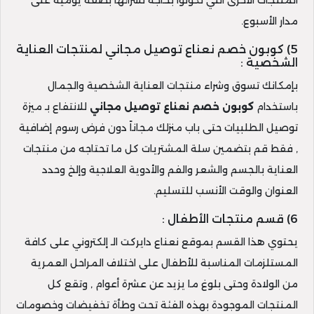
المنتجات الأخرى التي تكونوا بحاجة لشرائها بصفة يومية على
مدار الأسبوع.
5) كوبون خصم نعناع توصيل مجاني لمنتجات العناية
الشخصية :
بإمكانك تسوق وشراء منتجات العناية الشخصية والجمال
باستخدام
كوبون خصم نعناع توصيل مجاني
للانتفاع بـ ميزة
توصيل الطلبيات حتى باب منزلك مجاناً دون فرض رسوم إضافية
, فقط قم بتضمين سلة المشتريات كل ما تحتاجه من منتجات
العناية بالجسم والشعر والفم والأدوية العلاجية وإلخ وحدد
العنوان والوقت الأنسب للتسليم.
6) قسم منتجات الأطفال :
يحتوي هذا القسم بموقع نعناع دايركت الـ إلكتروني على كافة
المستلزمات المناسبة للأطفال على اختلاف المراحل العمرية
من الولادة وحتى بلوغ ما يزيد عن عشرة أعوام , وتقع كل
المنتجات الموجودة بهذه الفئة تحت وطأة تخفيضات وخصومات