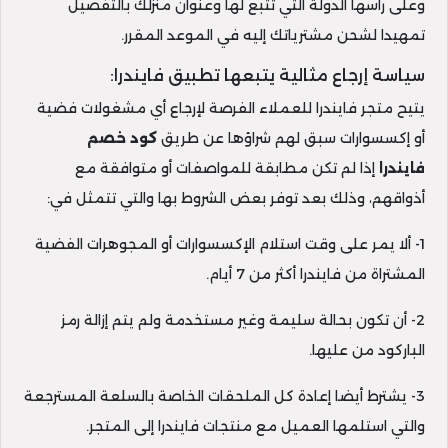
وعلى رأسها الدولة التي تتبع لها وعنوان منزلك بالتفصيل
تمهيدا لشحن مشترياتك إليه في الموعد المقرر.
سياسة إرجاع مثالية يتبعها تطبيق فايندرا:
يتيح متجر فايندرا للعملاء الفرصة لإرجاع أي مشغولات فضية
أو إكسسوارات سبق لهم شراؤها عن طريق
كود خصم
فايندرا
إذا لم تكن مطابقة للمواصفات أو متوافقة مع
أذواقهم، وذلك بعد توفر بعض الشروط بها والتي تتمثل في:
1- ألا يمر على وقت استلام الإكسسوارات أو المجوهرات الفضية
المشتراة من فايندرا أكثر من 7 أيام.
2- أن تكون بحالة سليمة وغير مستخدمة ولم يتم إزالة رمز
الباركود من عليها.
3- يشترط أيضا إعادة كل الملحقات الخاصة بالسلعة المسترجعة
والتي استلمها العميل مع منتجات فايندرا إلى المتجر.