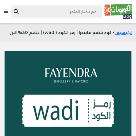
الرئيسية
> كود خصم فايندرا | رمز الكود (wadi) | خصم 30% الآن