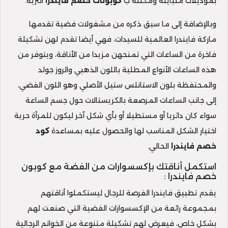
بموديلات متباينة ومكللة ب
كوبونات خصم فايندرا
الثرية.
وبالإضافة إلى ما سبق ذكره من مشغولات فضية تقدمها
ماركة فايندرا العالمية للسيدات، فهي أيضا تقدم لهن تشكيلة
فاخرة من الساعات التي تمنحهن مزيدا من الأناقة، ويتوفر من
هذه الساعات الأنواع المطلية باللون الذهبي والروز جولد
والمحتفظة بلون الاستانلس ستيل الأصلي وهو اللون الفضي،
إلى جانب الساعات المرصعة بالكريستالات حول جسم الساعة
سواء كان دائريا أو مستطيلا أو بأي شكل آخر ليكون للمرأة حرية
اختيار الشكل المناسب لها والحصول عليه بمساعدة
كود
خصم
فايندرا
الحالي.
استكمل أناقتك بإكسسوارات من الفضة مع كوبون
خصم فايندرا :
يقدم تطبيق فايندرا الفرصة للرجال ليستكملوا أناقتهم
بمجموعة رائعة من الإكسسوارات الفضية التي صنعت لهم
بشكل خاص، فيعرض لهم تشكيلة متنوعة من الخواتم الرجالية