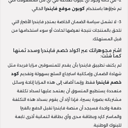
2- في حالة وجود أي عيوب صناعة في أي من المشغولات التي
تم شراؤها باستخدام
كوبون موقع فايندرا
الحالي.
3- لا تشمل سياسة الضمان الخاصة بمتجر فايندرا الأضرار التي
تلحق بالمنتجات نتيجة تعرضها لحادث أو سوء استخدامها من
قبل المستهلك.
اشتر مجوهراتك عبر اكواد خصم فايندرا وسدد ثمنها
كما شئت:
لم يكتف تطبيق فايندرا بأن يقدم للمتسوقين مزايا فريدة مثل
شهادة الضمان وإمكانية استرجاع السلع بسهولة وتقديم
كود
خصم فايندرا
فقط، وإنما أضاف إلى هذه المزايا إتاحة وسائل
متعددة يستطيع المتسوق أن يعتمد عليها لسداد تكلفة
مشترياته بصورة يسيرة، فإذا أراد أن يقوم بسداد هذه التكلفة
دفعة واحدة فسيجد أن منصة فايندرا تقبل الدفع بالفيزا
والماستر كارد وبطاقة مدى وأي بطاقة ائتمانية أخرى تابعة
للبنوك الوطنية.