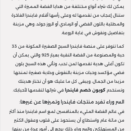
يمكن لك شراء أنواع مختلفة من هدايا الفضة المميزة التي
ستنال إعجاب من تقدمها له وعلى رأسها أقلام فايندرا الفاخرة
والمطلية باللون الفضي أو الرمادي أو الروز جولد، وهي مزينة
بتفاصيل ونقوش في غاية الروعة.
كما تتوفر على منصة فايندرا السبح الصغيرة المكونة من 33
حبة والمصنوعة من الفضة النقية بعيار 925 والتي يمكن أن
تكون أغلى هدية تقدمها لمن تحب، وتأتي هذه السبح بلون
فضي مؤكسد وحبات مزينة بالنقوش ودلاية صغيرة تمنحها
مزيدا من الجمال، ويبقى كل ما عليك هو أن تختار هديتك
وتستخدم
كوبون
خصم فايندرا
في شرائها لتقدمها لأحبابك.
السر وراء تفرد منتجات فايندرا وتميزها عن غيرها:
في عالم الفضة المليء بالمنافسين لمع اسم فايندرا منذ أكثر
من مائة عام واستطاع أن يستحوذ على قلوب وعقول الكثير
من المستهلكين والسر وراء ذلك يرجع إلى أمور عدة من بينها: