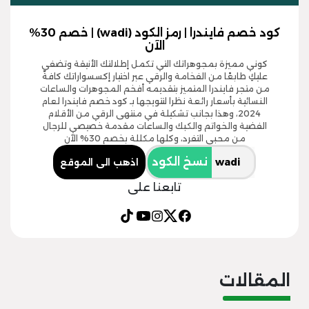
كود خصم فايندرا | رمز الكود (wadi) | خصم 30%
الآن
كوني مميزة بمجوهراتك التي تكمل إطلالتك الأنيقة وتضفي
عليكِ طابعًا من الفخامة والرقي عبر اختيار إكسسواراتك كافةً
من متجر فايندرا المتميز بتقديمه أفخم المجوهرات والساعات
النسائية بأسعار رائعة نظرا لتتويجها بـ كود خصم فايندرا لعام
2024، وهذا بجانب تشكيلة في منتهى الرقي من الأقلام
الفضية والخواتم والكبك والساعات مقدمة خصيصي للرجال
من محبي التفرد، وكلها مكللة بخصم 30% الآن
نسخ الكود
اذهب الى الموقع
تابعنا على
المقالات