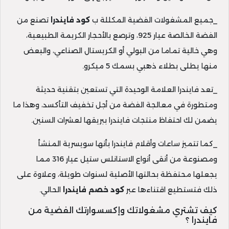
_جميع المشغولات الفضية المكللة ب
كود فايندرا
تصنع من
الفضة الخالصة عيار 925، وترصع بالأحجار الكريمة الطبيعية،
وهي خالية تماما من البولي أو الكريستال الصناعي، والبعض
منها يطلى بطلاء ذهبي بسمك 5 ميكرو.
_تعد فايندرا العلامة الوحيدة التي تستعين بتقنية حديثة
ومتطورة في معالجة الفضة من أجل تخفيف التأكسد، وهذا ما
يضمن لك احتفاظ منتجات فايندرا ببريقها لعشرات السنين.
_كما تتميز ساعات وأقلام فايندرا بأنها سويسرية المنشأ
ومصنوعة من أنقى أنواع الاستانلس ستيل عيار 316 مما
يجعلها محتفظة بحالتها الأصلية لسنوات طويلة، وعلاوة على
ذلك فتستطيع اقتناءها عبر
كود خصم فايندرا
الحالي.
كيف تشتري مشغولاتك وإكسسوارتك الفضية من
فايندرا ؟