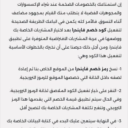
إن استمتاعك بالخصومات الضخمة عند شراء الإكسسوارات
والمجوهرات الفضية لا يتطلب منك القيام بمجهود مضاعف
أثناء التسوق، فالأمر كله يكمن في اتباعك الطريقة الصحيحة
لتفعيل
كود
خصم فايندرا
بعد اختيار المشتريات الخاصة بك
ووضعها في عربة المشتريات الافتراضية المتوفرة على تطبيق
فايندرا، ومن أجل ذلك حرصنا على أن نخبرك بالخطوات الأساسية
لتفعيل هذا الكود وهي:
1- نسخ
رمز خصم فايندرا
من الموقع الخاص بنا ثم إعادة
لصقه داخل الخانة التي خصصها الموقع للرموز الترويجية.
2- النقر على خيار تفعيل الكود الملاصق لخانة الرموز الترويجية،
وفي الحال سيتم تطبيق قيمة الخصم التي يقدمها هذا الرمز
الترويجي وتتغير تكلفة المشتريات الخاصة بك لتصبح أقل.
3- في النهاية سيتعين عليك البدء في كتابة البيانات الخاصة بك