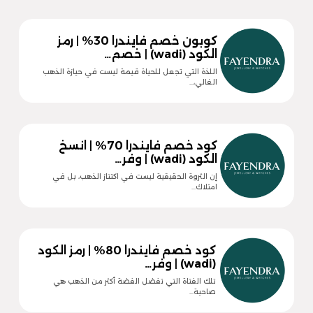
كوبون خصم فايندرا 30% | رمز
الكود (wadi) | خصم…
اللذة التي تجعل للحياة قيمة ليست في حيازة الذهب
الغالي،…
كود خصم فايندرا 70% | انسخ
الكود (wadi) | وفر…
إن الثروة الحقيقية ليست في اكتناز الذهب، بل في
امتلاك…
كود خصم فايندرا 80% | رمز الكود
(wadi) | وفر…
تلك الفتاة التي تفضل الفضة أكثر من الذهب هي
صاحبة…