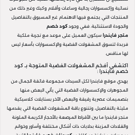
نسائية وإكسسوارات رجالية وساعات وأقلام وكبك وغير ذلك من
المنتجات التي يجتمع فيها الاهتمام غير المسبوق بالتفاصيل
والجودة الاستثنائية، ففي وجود
كود خصم
متجر
فايندرا
سيكون العميل على موعد مع تجربة ملكية
فريدة لتسوق المشغولات الفضية والإكسسوارات بأسعار ليس
لها منافس.
اكتشفي أفخم المشغولات الفضية المتوجة بـ كود
خصم فايندرا :
يهدي موقع فايندرا لكل السيدات مجموعة فائقة الجمال من
المجوهرات والإكسسوارات الفضية التي يأتي البعض منها
بتصميمات عصرية رقيقة والبعض الآخر بستايلات كلاسيكية
مليئة بالتفاصيل، وتتنوع باقة المشغولات الفضية التي يقدمها
متجر فايندرا ما بين الأقراط المرصعة بالأحجار الكريمة الملونة
والقلادات المزينة بدلايات ذات أشكال مختلفة وأساور وخواتم