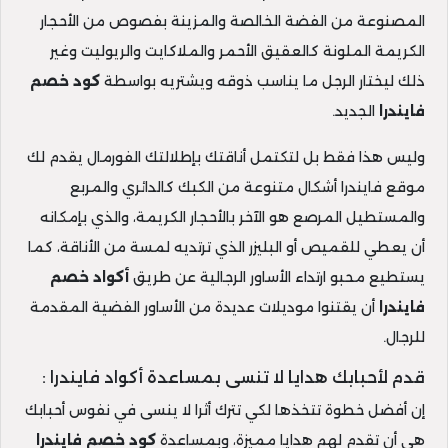
المصنوعة من الفضة الخالصة والمزينة بفصوص من الأحجار
الكريمة الملونة كالعقيق الأحمر والملاكايت والريوليت وغير
ذلك ليختار الرجل ما يناسب ذوقه ويشتريه بواسطة
كود خصم
فايندرا
الجديد.
وليس هذا فقط بل لتكتمل أناقتك بإطلالتك الفورمال يقدم لك
موقع فايندرا أشكال متنوعة من الكبك كالدائري والمربع
والمستطيل المرصع هو الآخر بالأحجار الكريمة، والذي بإمكانه
أن يعطي للقميص أو البليزر الذي ترتديه لمسة من الأناقة، كما
يستطيع محبو ارتداء الأساور الرجالية عن طريق
أكواد خصم
فايندرا
أن يقتنوا موديلات عديدة من الأساور الفضية المقدمة
للرجال.
قدم لأحبابك هدايا لا تنسى بمساعدة أكواد فايندرا :
إن أفضل خطوة تتخذها لكي تترك أثرا لا ينسى في نفوس أحبابك
هي أن تقدم لهم هدايا مميزة، وبمساعدة
كود خصم فايندرا