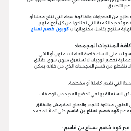
بر التطبيق.
ازج من الخضراوات والفاكهة سواء التي تنتج محليا أو
أة هو تحديد الكمية التي تحتاجها من كل نوع منهم
نهاية ستتوج بكامل محتوياتها ب
كوبون خصم نعناع
كافة المنتجات المجمدة:
سهلت على النساء خاصة العاملات منهن أو اللاتي
ت عملية تحضير الوجبات لا تستغرق منهن سوى دقائق
ا تنقطع من قسم المجمدات الذي من خلاله يمكن
ى الطهي مباشرة كالبرجر والدجاج المقرمش والنقانق
ه عبر
كود خصم نعناع بن قاسم
حتى تملأ المجمد
بر كود خصم نعناع بن قاسم :