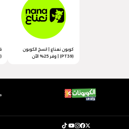
كوبون نعناع | انسخ الكوبون
ق
(PT39) | وفر 25% الآن
(PT39) | خصم 40% الآن
م