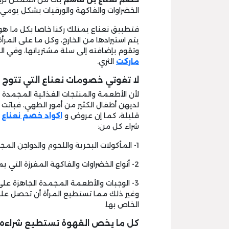
الخضراوات والفاكهة والورقيات بشكل يومي ع
فتطبيق نعناع يمتلك ركنا خاصا بكل ما هو ط
يتم استيرادها من الخارج، وكل ما على المر
وتقوم بإضافته إلى سلة مشترياتها، وفي ال
ماركت
الثري.
لا تفوتي خصومات نعناع التي تتوج 
لأن الأطعمة والمنتجات الغذائية المجمدة 
لديهن أطفال الكثير من أمور الطهي، فبات
قليلة، كما إن عروض و
اكواد خصم نعناع
ل
شراء كل من:
1- المأكولات البحرية واللحوم والدواجن المجمدة التي تقدم كاملة أو مقطعة.
2- أنواع الخضراوات والفاكهة المفرزة التي يمكن الاستعانة بها في تحضير العديد من الوصفات.
3- الوجبات والأطعمة المجمدة الجاهزة عل
وغير ذلك مما تستطيع المرأة أن تحصل علي
الخاص بها.
كل ما يخص القهوة تستطيع شراءه ع