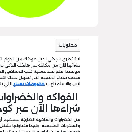
محتويات
لا تنتظري سيدتي لحين عودتك من الدوام
بشرائها الآن من مكانك عبر هاتفك الذكي ب
موقعنا، فلم تعد عملية جلب المقاضي المن
منصة نعناع الرقمية التي تسهل عليك التس
لاين والاستمتاع ب
خصومات نعناع
التي تت
الفواكه والخضراوا
شراءها الآن عبر كود 
من الخضراوات والفاكهة الطازجة نستطيع أن
والسكريات الطبيعية، ولهذا فتناولها بشكل 
خصم نعناع بن قاسم
بات من الممكن لربة 