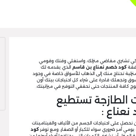
 لكي تشتري مقاضي منزلك، واستغلي وقتك وقومي
رفقة
كود خصم نعناع بن قاسم
الذي يقدمه لك
زلية تحتاج منك إلى الذهاب للأسواق خاصة في وجود
وق وتجعلك قادرة على شراء كل احتياجات بيتك أون
وج كافة المنتجات حتى تحققي التوفير في ميزانيتك.
ت الطازجة تستطيع
نعناع :
 نحصل على احتياجات الجسم من الألياف والفيتامينات
يومي أمر ضروري سواء للكبار أو الصغار، ومع توفر
كود
المنزل أن تشتري الكميات التي يحتاجها أفراد أسرتها من