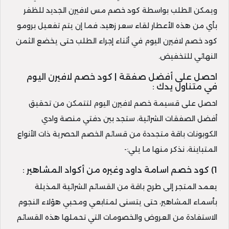
ويمكن الطلب بواسطة كود خصم مس لافيرن الجديد للظفر
بأي من هذه الأعطار لقاء سعر زهيد، فما إن يتم تفعيل برومو
كود خصم لافيرن اليوم في أثناء إجراء الطلب حتى يخضع الثمن
النهائي للتخفيض.
احصل على أفضل صفقة | كود خصم لافيرن اليوم
في متناول يدك :
احصل على قسيمة خصم لافيرن اليوم لتتمكن من تحقيق
أفضل الصفقات الشرائية، ستجد بين دفتي منصة وادي
الكوبونات باقة متجددة من قسائم الخصم الحصرية ذات الأنواع
المتباينة، نذكر منها ما يلي:-
1) كود خصم اسامة داود وغيره من أكواد المشاهير :
يعمد المتجر إلى طرح باقة من القسائم الشرائية المذيلة
بأسماء المشاهير، حتى يتسنى لمتابعي ومحبي هؤلاء النجوم
الاستفادة من العروض والخصومات التي تحملها هذه القسائم