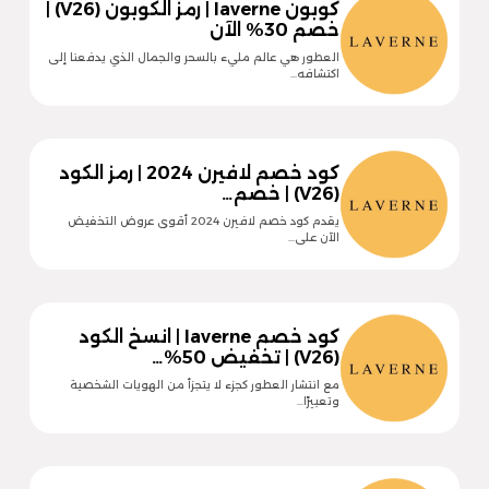
كوبون laverne | رمز الكوبون (V26) |
خصم 30% الآن
العطور هي عالم مليء بالسحر والجمال الذي يدفعنا إلى
اكتشافه…
كود خصم لافيرن 2024 | رمز الكود
(V26) | خصم…
يقدم كود خصم لافيرن 2024 أقوى عروض التخفيض
الآن على…
كود خصم laverne | انسخ الكود
(V26) | تخفيض 50%…
مع انتشار العطور كجزء لا يتجزأ من الهويات الشخصية
وتعبيرًا…