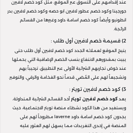
عند إقدامهم على التسوق عبر الموقع، مثل كود خصم لافيرن
جورجينا وكود خصم عطور لافيرن ابو حصه وكود خصم لافيرن بدر
انطونيو وأيضاً كود خصم اسامة داود وغيرها من القسائم
الرائجة.
2) قسيمة خصم لافيرن أول طلب :
يتيح الموقع لعملائه الجدد كود خصم لافيرن أول طلب حتى
يبيت بمقدورهم الانتفاع بنسب الخصم الإضافية التي يحملها
عند خوض تجاربهم الشرائية الأولى عبر التطبيق، ترحيباً بهم
وتشجيعاً لهم على المُضي قدماً نحو الفخامة والرقي، والتوفير.
3) كود خصم لافيرن تويتر :
يعد
كود خصم لافيرن تويتر
أحد القسائم الشرائية المتداولة،
ويستفيد من هذا الكود نشطاء منصة تويتر الاجتماعية، حيث
يجدون كود خصم اسامة داود laverne مطروحاً لهم على
المنصة في إحدى التغريدات مما يسهل لهم العثور عليه