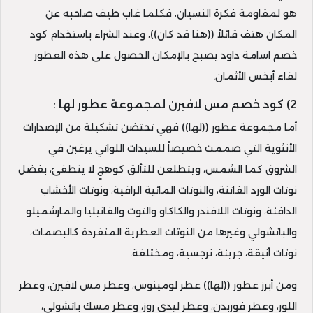
هو لمقاومة فكرة النسيان، فكلما غاب طيف صاحبه عن
المكان هتف قائلاً ((هنا قد كان))، وعند الشراء باستخدام كود
خصم اسامة داود يصبح بالإمكان الحصول على هذه العطور
لقاء أبخس الأثمان.
2) كود خصم مس لافيرن لمجموعة عطور لها :
أما مجموعة عطور ((لها)) فهي تحتضن تشكيلة من الإصدارات
الأنثوية التي صممت خصيصاً للسيدات اللواتي يرغبن في
الشروق كما الشمس، ويتطلعن للتألق كوهجٍ لا ينطفئ، بفضل
نوتات الورد الفاتنة، والنوتات المائية الراقية، ونوتات الأخشاب
الدافئة، ونوتات اللافندر والكاكاو والتوت والفانيليا والمارشميلو
والباتشولي وغيرها من النوتات العطرية المتفردة كالبصمات،
نوتات أنيقة، جريئة، نرجسية، ومختلفة.
ومن أبرز عطور ((لها)) عطر لومينوس، وعطر مس لافيرن، وعطر
اللور، وعطر فوربدن، وعطر ليدي روز، وعطر مسك باتشولي،