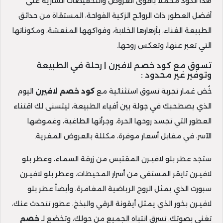
هذا الكود محملاً بأقوى العروض والتخفيضات السارية على
أفضل العطور ذات الروائح الزكية الفواحة، المستقاة من حدائق
الطبيعة الغناء، بأزهارها الخلابة، وفواكهها المنعشة، ومكوناتها
التي تعبر عنها، وتعكس روحها.
تسوق مع كود خصم لافيرن | رحلة في الطبيعة
وتوفير غير محدود :
خُض غمار تجربة تسوق استثنائية مع
كود خصم لافيرن
اليوم
الذي يصطحبك في جولة بين أفياء الطبيعة، ليتسنى لك اقتناء
العطور التي تجسد روحها الحرة، وجرأتها الطاغية، وغموضها
الآسر، في مقابل أسعار موفرة، مكللة بالعروض المغرية.
ستجد عطر بلو لافيـرن المقتبس من زرقة السماء، وعطر بلو
لافيـرن تايقر المستقى من أسرار المحيطات، وعطر بلو لافيـرن
سبورت الذي يمثل الروح الرياضية المغامرة، وأيضاً عطر بلو
لافيـرن بخور الذي يمثل أيقونة الرقي والبذخ، عطور تتحدث عنك،
تغني بصوتك، تسرق انتباه الجميع من حولك، وتخضع لـ
خصم