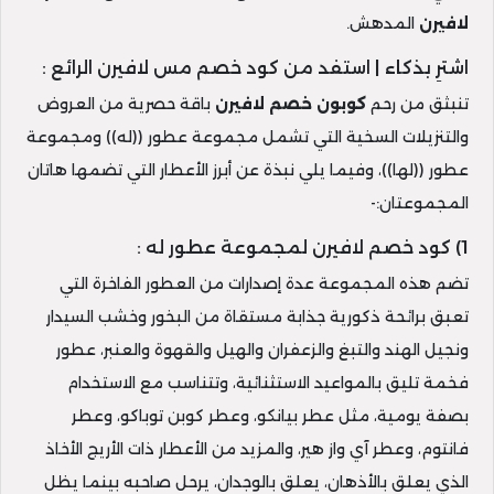
لافيرن
المدهش.
اشترِ بذكاء | استفد من كود خصم مس لافيرن الرائع :
تنبثق من رحم
كوبون خصم لافيرن
باقة حصرية من العروض
والتنزيلات السخية التي تشمل مجموعة عطور ((له)) ومجموعة
عطور ((لها))، وفيما يلي نبذة عن أبرز الأعطار التي تضمها هاتان
المجموعتان:-
1) كود خصم لافيرن لمجموعة عطور له :
تضم هذه المجموعة عدة إصدارات من العطور الفاخرة التي
تعبق برائحة ذكورية جذابة مستقاة من البخور وخشب السيدار
ونجيل الهند والتبغ والزعفران والهيل والقهوة والعنبر، عطور
فخمة تليق بالمواعيد الاستثنائية، وتتناسب مع الاستخدام
بصفة يومية، مثل عطر بيانكو، وعطر كوبن توباكو، وعطر
فانتوم، وعطر آي واز هير، والمزيد من الأعطار ذات الأريج الأخاذ
الذي يعلق بالأذهان، يعلق بالوجدان، يرحل صاحبه بينما يظل