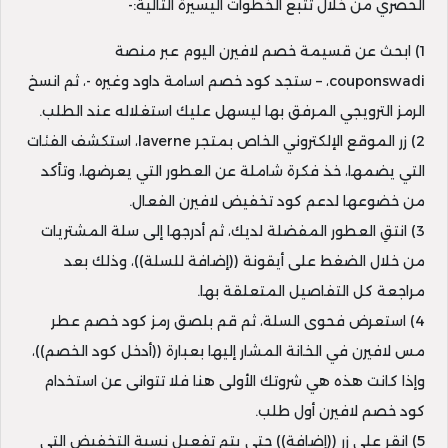
الحصري من خلال تتبع الخطوات اليسيرة التالية:-
1) ابحث عن قسيمة خصم لافيرن اليوم عبر منصة
couponswadi، – ستجد كود خصم اسامة داود وغيره -، ثم انسخ
الرمز الترويجي المرفق بها ليسهل عليك استغلاله عند الطلب.
2) زر الموقع الإلكتروني الخاص بمتجر laverne، استكشف الفئات
التي يضمها، خذ فكرة شاملة عن العطور التي يعرضها، وتأكد
من خضوعها لدعم كود تخفيض لافيرن الفعال.
3) انتقِ العطور المفضلة لديك، ثم أدرجها إلى سلة المشتريات
من خلال الضغط على أيقونة ((إضافة للسلة))، وذلك بعد
مراجعة كل التفاصيل المتعلقة بها.
4) استعرض فحوى السلة، ثم قم بلصق رمز كود خصم عطر
مس لافيرن في الخانة المشار إليها بعبارة ((أدخل كود الخصم))،
وإذا كانت هذه هي شروتك الأولى هنا فلا تتوانى عن استخدام
كود خصم لافيرن أول طلب.
5) انقر على زر ((إضافة)) حتى يتم تفعيل نسبة التخفيض التي