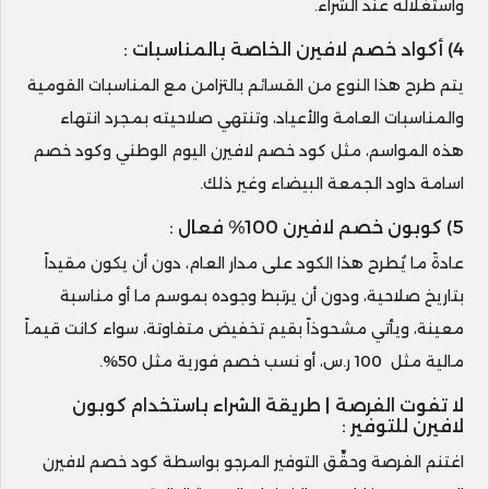
واستغلاله عند الشراء.
4) أكواد خصم لافيرن الخاصة بالمناسبات :
يتم طرح هذا النوع من القسائم بالتزامن مع المناسبات القومية
والمناسبات العامة والأعياد، وتنتهي صلاحيته بمجرد انتهاء
هذه المواسم، مثل كود خصم لافيرن اليوم الوطني وكود خصم
اسامة داود الجمعة البيضاء وغير ذلك.
5) كوبون خصم لافيرن 100% فعال :
عادةً ما يُطرح هذا الكود على مدار العام، دون أن يكون مقيداً
بتاريخ صلاحية، ودون أن يرتبط وجوده بموسم ما أو مناسبة
معينة، ويأتي مشحوذاً بقيم تخفيض متفاوتة، سواء كانت قيماً
مالية مثل 100 ر.س، أو نسب خصم فورية مثل 50%.
لا تفوت الفرصة | طريقة الشراء باستخدام كوبون
لافيرن للتوفير :
اغتنم الفرصة وحقِّق التوفير المرجو بواسطة كود خصم لافيرن