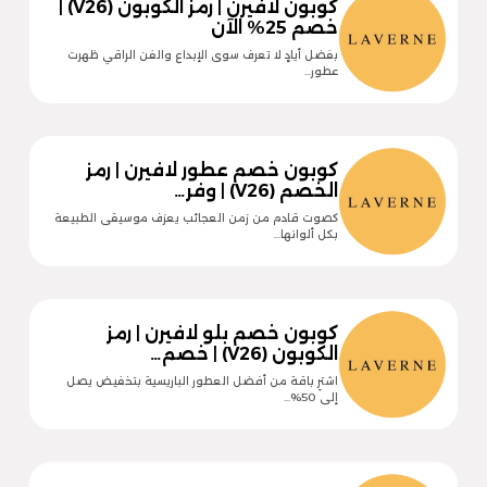
كوبون لافيرن | رمز الكوبون (V26) |
خصم 25% الآن
بفضل أيادٍ لا تعرف سوى الإبداع والفن الراقي ظهرت
عطور…
كوبون خصم عطور لافيرن | رمز
الخصم (V26) | وفر…
كصوت قادم من زمن العجائب يعزف موسيقى الطبيعة
بكل ألوانها…
كوبون خصم بلو لافيرن | رمز
الكوبون (V26) | خصم…
اشترِ باقة من أفضل العطور الباريسية بتخفيض يصل
إلى 50%…