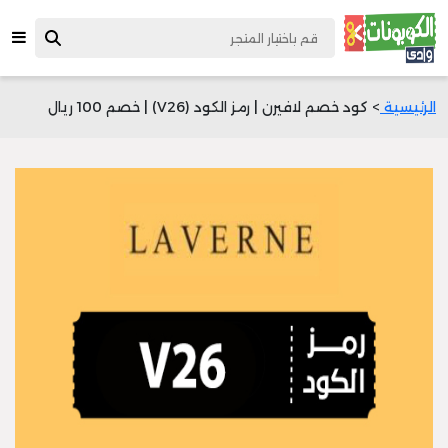
الرئيسية
> كود خصم لافيرن | رمز الكود (V26) | خصم 100 ريال