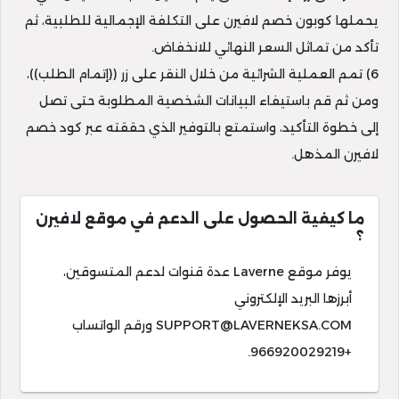
يحملها كوبون خصم لافيرن على التكلفة الإجمالية للطلبية، ثم
تأكد من تماثل السعر النهائي للانخفاض.
6) تمم العملية الشرائية من خلال النقر على زر ((إتمام الطلب))،
ومن ثم قم باستيفاء البيانات الشخصية المطلوبة حتى تصل
إلى خطوة التأكيد، واستمتع بالتوفير الذي حققته عبر كود خصم
لافيرن المذهل.
ما كيفية الحصول على الدعم في موقع لافيرن
؟
يوفر موقع Laverne عدة قنوات لدعم المتسوقين،
أبرزها البريد الإلكتروني
SUPPORT@LAVERNEKSA.COM
ورقم الواتساب
+966920029219.