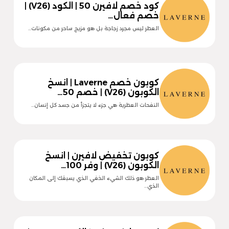
كود خصم لافيرن 50 | الكود (V26) |
خصم فعال…
العطر ليس مجرد زجاجة بل هو مزيج ساحر من مكونات…
كوبون خصم Laverne | انسخ
الكوبون (V26) | خصم 50…
النفحات العطرية هي جزء لا يتجزأ من جسد كل إنسان…
كوبون تخفيض لافيرن | انسخ
الكوبون (V26) | وفر 100…
العطر هو ذلك الشيء الخفي الذي يسبقك إلى المكان
الذي…