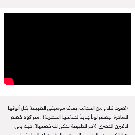
((صوت قادم من العجائب، يعزف موسيقى الطبيعة بكل ألوانها
الساحرة، ليصنع لوناً جديداً لحدائقها العطرية))، مع
كود خصم
لافيرن
الحصري، ((دع الطبيعة تحكي لك قصتها))، حيث يأتي