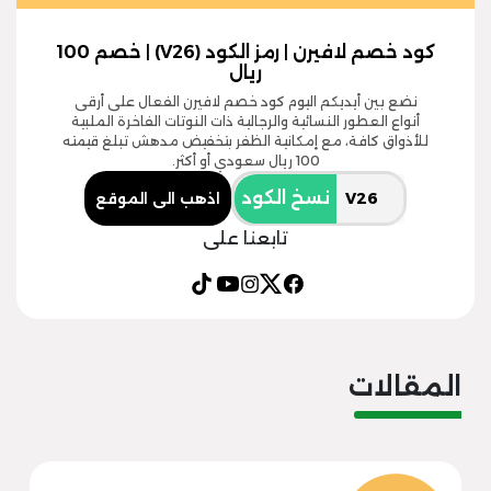
كود خصم لافيرن | رمز الكود (V26) | خصم 100
ريال
نضع بين أيديكم اليوم كود خصم لافيرن الفعال على أرقى
أنواع العطور النسائية والرجالية ذات النوتات الفاخرة الملبية
للأذواق كافة، مع إمكانية الظفر بتخفيض مدهش تبلغ قيمته
100 ريال سعودي أو أكثر.
نسخ الكود
اذهب الى الموقع
تابعنا على
المقالات