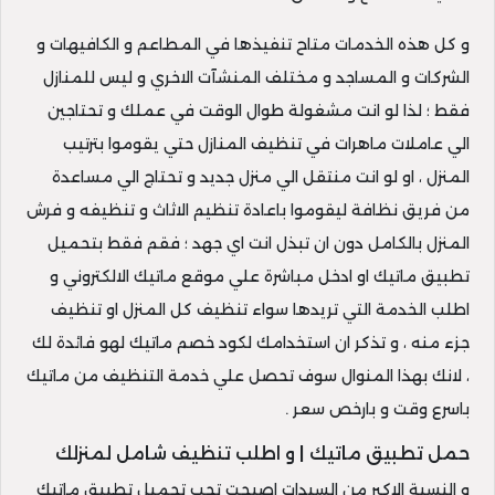
و كل هذه الخدمات متاح تنفيذها في المطاعم و الكافيهات و
الشركات و المساجد و مختلف المنشآت الاخري و ليس للمنازل
فقط ؛ لذا لو انت مشغولة طوال الوقت في عملك و تحتاجين
الي عاملات ماهرات في تنظيف المنازل حتي يقوموا بترتيب
المنزل ، او لو انت منتقل الي منزل جديد و تحتاج الي مساعدة
من فريق نظافة ليقوموا باعادة تنظيم الاثاث و تنظيفه و فرش
المنزل بالكامل دون ان تبذل انت اي جهد ؛ فقم فقط بتحميل
تطبيق ماتيك او ادخل مباشرة علي موقع ماتيك الالكتروني و
اطلب الخدمة التي تريدها سواء تنظيف كل المنزل او تنظيف
جزء منه ، و تذكر ان استخدامك لكود خصم ماتيك لهو فائدة لك
، لانك بهذا المنوال سوف تحصل علي خدمة التنظيف من ماتيك
باسرع وقت و بارخص سعر .
حمل تطبيق ماتيك | و اطلب تنظيف شامل لمنزلك
و النسبة الاكبر من السيدات اصبحت تحب تحميل تطبيق ماتيك