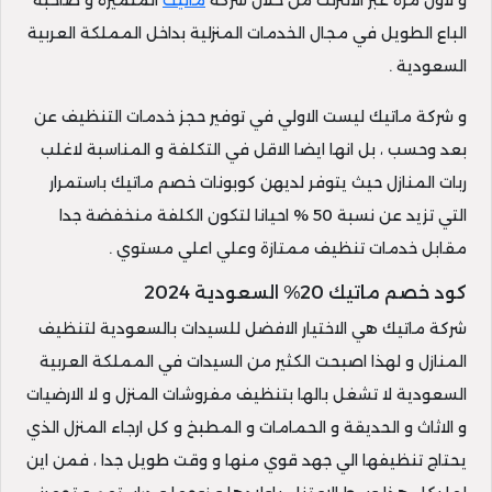
و لاول مرة عبر الانترنت من خلال شركة
ماتيك
المتميزة و صاحبة
الباع الطويل في مجال الخدمات المنزلية بداخل المملكة العربية
السعودية .
و شركة ماتيك ليست الاولي في توفير حجز خدمات التنظيف عن
بعد وحسب ، بل انها ايضا الاقل في التكلفة و المناسبة لاغلب
ربات المنازل حيث يتوفر لديهن كوبونات خصم ماتيك باستمرار
التي تزيد عن نسبة 50 % احيانا لتكون الكلفة منخفضة جدا
مقابل خدمات تنظيف ممتازة وعلي اعلي مستوي .
كود خصم ماتيك 20% السعودية 2024
شركة ماتيك هي الاختيار الافضل للسيدات بالسعودية لتنظيف
المنازل و لهذا اصبحت الكثير من السيدات في المملكة العربية
السعودية لا تشغل بالها بتنظيف مفروشات المنزل و لا الارضيات
و الاثاث و الحديقة و الحمامات و المطبخ و كل ارجاء المنزل الذي
يحتاج تنظيفها الي جهد قوي منها و وقت طويل جدا ، فمن اين