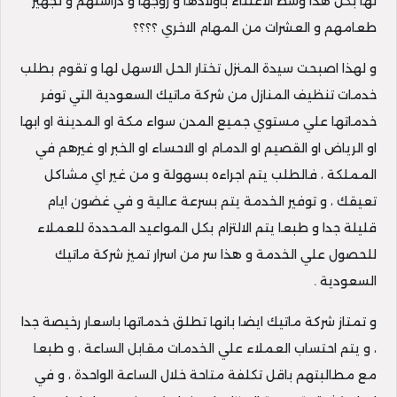
لها بكل هذا وسط الاعتناء باولادها و زوجها و دراستهم و تجهيز
طعامهم و العشرات من المهام الاخري ؟؟؟؟
و لهذا اصبحت سيدة المنزل تختار الحل الاسهل لها و تقوم بطلب
خدمات تنظيف المنازل من شركة ماتيك السعودية التي توفر
خدماتها علي مستوي جميع المدن سواء مكة او المدينة او ابها
او الرياض او القصيم او الدمام او الاحساء او الخبر او غيرهم في
المملكة ، فالطلب يتم اجراءه بسهولة و من غير اي مشاكل
تعيقك ، و توفير الخدمة يتم بسرعة عالية و في غضون ايام
قليلة جدا و طبعا يتم الالتزام بكل المواعيد المحددة للعملاء
للحصول علي الخدمة و هذا سر من اسرار تميز شركة ماتيك
السعودية .
و تمتاز شركة ماتيك ايضا بانها تطلق خدماتها باسعار رخيصة جدا
، و يتم احتساب العملاء علي الخدمات مقابل الساعة ، و طبعا
مع مطالبتهم باقل تكلفة متاحة خلال الساعة الواحدة ، و في