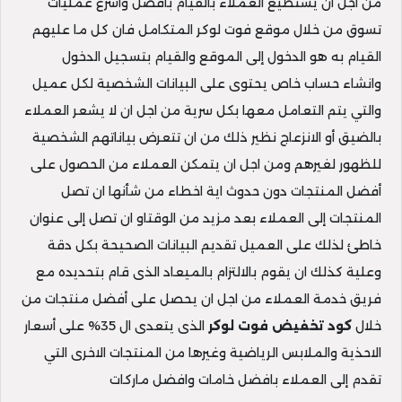
من اجل ان يستطيع العملاء بالقيام بافضل واسرع عمليات
تسوق من خلال موقع فوت لوكر المتكامل فان كل ما عليهم
القيام به هو الدخول إلى الموقع والقيام بتسجيل الدخول
وانشاء حساب خاص يحتوى على البيانات الشخصية لكل عميل
والتي يتم التعامل معها بكل سرية من اجل ان لا يشعر العملاء
بالضيق أو الانزعاج نظير ذلك من ان تتعرض بياناتهم الشخصية
للظهور لغيرهم ومن اجل ان يتمكن العملاء من الحصول على
أفضل المنتجات دون حدوث اية اخطاء من شأنها ان تصل
المنتجات إلى العملاء بعد مزيد من الوقتاو ان تصل إلى عنوان
خاطئ لذلك على العميل تقديم البيانات الصحيحة بكل دقة
وعلية كذلك ان يقوم بالالتزام بالميعاد الذى قام بتحديده مع
فريق خدمة العملاء من اجل ان يحصل على أفضل منتجات من
خلال
كود تخفيض فوت لوكر
الذى يتعدى ال 35% على أسعار
الاحذية والملابس الرياضية وغيرها من المنتجات الاخرى التي
تقدم إلى العملاء بافضل خامات وافضل ماركات