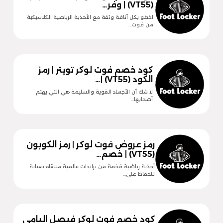
(VT55) | وفر…
اخطو بكل أناقة وثقة مع الأحذية الرياضية الكلاسيكية
من فوت…
كود خصم فوت لوكر تويتر | رمز
الكود (VT55) |…
لا شك أن الأجساد القوية والسليمة هي التي يهتم
أصحابها…
رمز عروض فوت لوكر | رمز الكوبون
(VT55) | خصم…
أحذية رياضية فخمة من براندات عالمية منتقاه بعناية
للحفاظ على…
كود خصم فوت لوكر فيصل اليامي