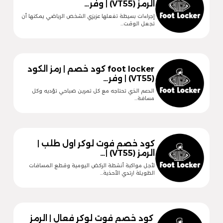
الرمز (VT55) | وفر…
إجراءات بسيطة تفعلها عزيزي الشخص الرياضي يمكنها أن
تجعل الوقت…
foot locker كود خصم | رمز الكود
(VT55) | وفر…
الدعم الذي تحتاجه مع كل تمرين صباحي تؤديه وكل
مسافة…
كود خصم فوت لوكر اول طلب |
الرمز (VT55) |…
لأجل مواكبة أنشطة الركض اليومية وقطع المسافات
الطويلة ارتدي الأحذية…
كود خصم فوت لوكر فعال | الرمز