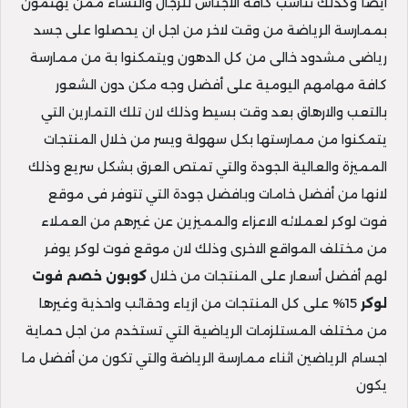
ايضآ وكذلك تناسب كافة الاجناس للرجال والنساء ممن يهتمون
بممارسة الرياضة من وقت لاخر من اجل ان يحصلوا على جسد
رياضى مشدود خالى من كل الدهون ويتمكنوا بة من ممارسة
كافة مهامهم اليومية على أفضل وجه مكن دون الشعور
بالتعب والارهاق بعد وقت بسيط وذلك لان تلك التمارين التي
يتمكنوا من ممارستها بكل سهولة ويسر من خلال المنتجات
المميزة والعالية الجودة والتي تمتص العرق بشكل سريع وذلك
لانها من أفضل خامات وبافضل جودة التي تتوفر فى موقع
فوت لوكر لعملائه الاعزاء والمميزين عن غيرهم من العملاء
من مختلف المواقع الاخرى وذلك لان موقع فوت لوكر يوفر
لهم أفضل أسعار على المنتجات من خلال
كوبون خصم فوت
لوكر
15% على كل المنتجات من ازياء وحقائب واحذية وغيرها
من مختلف المستلزمات الرياضية التي تستخدم من اجل حماية
اجسام الرياضين اثناء ممارسة الرياضة والتي تكون من أفضل ما
يكون