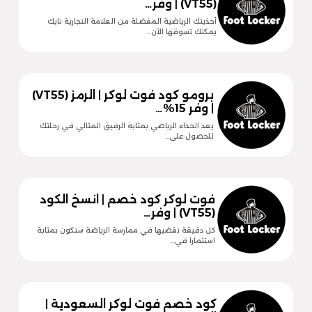
(VT55) | وفر…
أحذيتك الرياضية المفضلة من العلامة التجارية نايك
يمكنك تسوقها الآن…
برومو كود فوت لوكر | الرمز (VT55)
| وفر 15%…
يعد الحذاء الرياضي بمثابة الرفيق المثالي في رحلتك
للحصول على…
فوت لوكر كود خصم | انسخ الكود
(VT55) | وفر…
كل دقيقة تقضيها في ممارسة الرياضة ستكون بمثابة
استثمارا في…
كود خصم فوت لوكر السعودية |