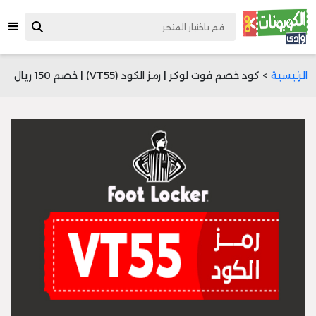
الرئيسية
> كود خصم فوت لوكر | رمز الكود (VT55) | خصم 150 ريال