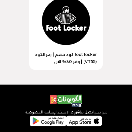
foot locker كود خصم | رمز الكود
(VT55) | وفر 30% الآن
من نحن
اتصل بنا
شروط الاستخدام
سياسة الخصوصية