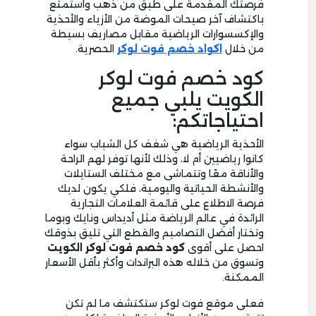
فرصتك المقدمة على طبق من ذهب واستمتع
باكتشاف آخر صيحات الموضة من الأزياء والأحذية
والإكسسوارات الرياضية مقابل مصاريف بسيطة
من خلال
اكواد خصم فوت لوكر
الحصرية.
كود خصم فوت لوكر
الكويت يلبي جميع
احتياجاتكم:
الأحذية الرياضية هي شغف كل الشباب سواء
كانوا رياضيين أم لا، وذلك لأنها توفر لهم الراحة
والأناقة معًا وتتماشى مع مختلف الستايلات
والأنشطة الحياتية واليومية، فلكي يكون لديك
فرصة الاطلاع على قائمة العلامات التجارية
الرائدة في عالم الرياضة مثل أديداس ونايك وبوما
وتختار أفضل التصاميم والقطع التي تليق بذوقك
احصل على أقوى
كود خصم فوت لوكر
الكويت
وتسوق من خلاله هذه البراندات وأكثر بأقل الأسعار
الممكنة.
فعلى موقع فوت لوكر ستكتشف ما لم تكن