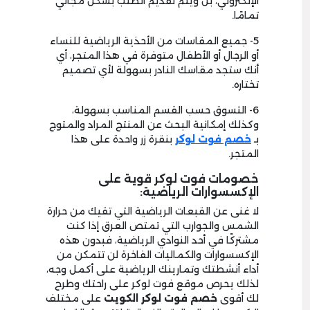
الإلكتروني، بل ويتم تقديم الطلب بشكل مجاني
تمامًا.
5- جميع المقاسات من الأحذية الرياضية للنساء
أو الرجال أو الأطفال متوفرة في هذا المتجر، أي
أنك ستجد مقاسك النادر بسهولة لأي تصميم
تختاره.
6- التسوق حسب القسم المناسب بسهولة،
وكذلك إمكانية البحث عن المنتج المراد والمتوج
بـ
خصم فوت لوكر
بنقرة زر واحدة على هذا
المتجر.
خصومات فوت لوكر قوية على
الإكسسوارات الرياضية:
لا غنى عن القبعات الرياضية التي تقيك من حرارة
الشمس والجوارب التي تمتص العرق إذا كنت
مشتركًا في أحد النوادي الرياضية، فبدون هذه
الإكسسوارات والكماليات الفاخرة لن تتمكن من
أداء أنشطتك وتمارينك الرياضية على أكمل وجه،
لذلك يحرص موقع فوت لوكر على راحتك وطرح
لك أقوى
خصم فوت لوكر الكويت
على مختلف