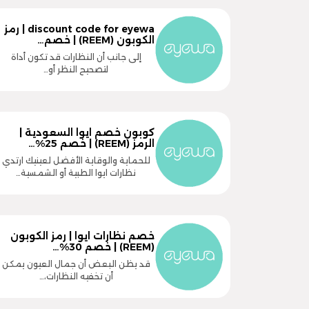
discount code for eyewa | رمز
الكوبون (REEM) | خصم…
إلى جانب أن النظارات قد تكون أداة
لتصحيح النظر أو…
كوبون خصم ايوا السعودية |
الرمز (REEM) | خصم 25%…
للحماية والوقاية الأفضل لعينيك ارتدي
نظارات ايوا الطبية أو الشمسية…
خصم نظارات ايوا | رمز الكوبون
(REEM) | خصم 30%…
قد يظن البعض أن جمال العيون يمكن
أن تخفيه النظارات،…