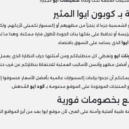
تشكيلات القابعة تحت وطأة
تخفيضات ايو
الجبارة.
ـ كوبون ايوا المثير
 أو الشمسية جزءا لا يتجزأ من مظهرهم أو إكسسوار تكميلي لأزيائهم، ولك
الرئيسة أو تحافظ على بقائها بذات الجودة لأطول فترة ممكنة، وهذا ما
يوا
الذي يساعد على التسوق باقتصاد.
نات ايو
وتغطي كل متطلباتكم ومن أمثلتها؛ جراب النظارة الذي يعمل ع
فضل مظهر وأحسن الأساليب العملية للاحتفاظ بنظارتكم عن قرب حتى بال
مكنكم أن تجدوا براندات إكسسوارات عالمية بأفضل الأسعار، فتسوقوا إك
ع المنتجات الموجودة على الموقع مدعومة بـ
كود ايو
المُدهش.
تع بخصومات فورية
ة طبية أصلية وآمنة على العين، لأن موقع ايوا يعد من أبرز المواقع