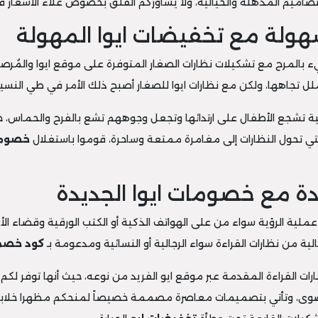
التصاميم المذهلة والخيالية، ولا يساوركم القلق بخصوص غلاء الأسعار 
سهولة مع تخفيضات ايوا المهولة
ء بالمرح مع تشكيلات نظارات الصغار المتوفرة على موقع ايوا والمُرص
ملل تجاهها، ولكن مع نظارات ايوا للصغار أصبح ذلك الأمر في طي النسيا
ت زاهية تشجع الأطفال على ارتدائها وتجعل وجوههم تشع بالفرح والحماس
 والتي تحول النظارات إلى مغامرة ممتعة وساحرة، قوموا باستغلال
خصوما
ريدة مع خصومات ايوا الجديدة
عملية الرؤية سواء من على الهواتف الذكية أو الكتب الورقية وقضاء ا
لية من نظارات القراءة سواء الرجالية أو النسائية ومدعومة بـ
كود خصم 
ت القراءة المقدمة عبر موقع ايو الفريد من نوعه، حيث أنها توفر لكم
وى، وتأتي بتصميمات معاصرة مصممة خصيصاً لمنحكم مظهرا خلابا ب