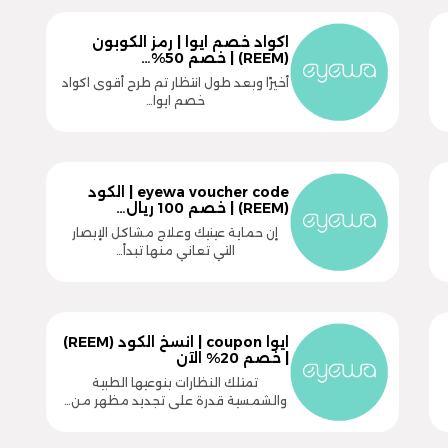
اكواد خصم ايوا | رمز الكوبون
(REEM) | خصم 50%…
أخيرًا وبعد طول انتظار تم طرح أقوى اكواد
خصم ايوا…
eyewa voucher code | الكود
(REEM) | خصم 100 ريال…
إن حماية عينيك وعلاج مشاكل الإبصار
التي تعاني منها تبدأ…
ايوا coupon | انسخ الكود (REEM)
| خصم 20% الآن
تمتلك النظارات بنوعيها الطبية
والشمسية قدرة على تجديد مظهر من…