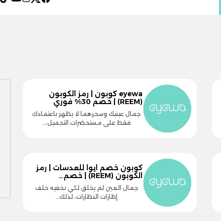
eyewa كوبون | رمز الكوبون
(REEM) | خصم 30% فوري
جمال عينيك وسحرهما لا يظهر باعتمادك
فقط على مستحضرات التجميل،…
كوبون خصم ايوا للعدسات | رمز
الكوبون (REEM) | خصم…
جمال العين لم يخلق لكي نخفيه خلف
إطارات النظارات، لذلك…