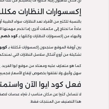
أي مكان تذهبون إليه، اختاروا ما يناسبكم من تلك ال
إكسسوارات النظارات مكللة ب
بالنسبة للكثير من الأفراد تعد النظارات سواء الطبية
عادةً ما تحتاج إلى مكملات أخرى؛ إما تخدم مهمتها 
والبهاء من إكسسوارات النظارات وكللها بـ
كود خصم ا
بين أروقة الموقع ستجدون إكسسوارات مُكللة بـ
كوبو
تشكيلة من أروع أشكال سلاسل النظارات التي تمنحكم أ
كما هو متعارف عليه ومعتاد من موقع ايوا الفريد، ي
سهل وأنيق ولا تقلقوا بخصوص ارتفاع الأسعار فجمي
فعل كود ايوا الآن واستم
لا تتساءل كثيرا عن مكان مناسب لـ شراء عدسات لاصق
هذا التصنيف من المنتجات فقط.