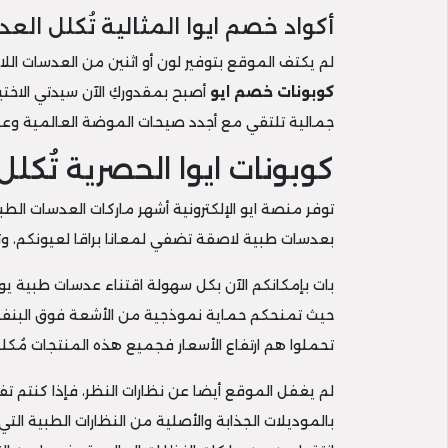
أكواد خصم ايوا المثالية تُكلل الع
لم يكتف الموقع بتوفير لون أو اثنين من العدسات الل
كوبونات خصم ايو
أصبح بمقدوركِ الآن سيدتي الاخ
جمالية تلتقي مع أجدد صيحات الموضة العالمية وعز
كوبونات ايوا الحصرية تُكل
توفر منصة ايو الإلكترونية أشهر ماركات العدسات ا
بعدسات طبية لاصقة تضفي لمعانا براقا لعيونكم، و
بات بإمكانكم الآن بكل سهولة اقتناء عدسات طبية يومي
حيث تمنحكم حماية نموذجية من الأشعة فوق البنفسجي
تحملوا هم ارتفاع الأسعار فجميع هذه المنتجات مُكلل
لم يغفل الموقع أيضا عن نظارات النظر، فإذا كنتم تفت
بالموديلات الجذابة والأصلية من النظارات الطبية ال