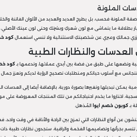
دسات الملونة
اصقة الملونة فحسب، بل يطرح العديد والعديد من الألوان الفاتنة والخل
تيار بطلاقة ما يتماشى مع لون شعركِ وبشرتك وحتى لون عينك الأصلي
زي جمالكِ وعبري عن شخصيتكِ الاستثنائية ولا تنسي استعمال
كود خص
ل العدسات والنظارات الطبية
لطبية وتضعها على طبق من فضة بين أيدي عملائها، وتدعمها بـ
كود خص
تتجانس مع أسلوب حياتكم ومتطلبات تصحيح الرؤية لديكم وتعزز جمال 
ة يمكن تبديلها وتغيرها بصورة دورية، بالإضافة أيضا إلى العدسات الطبي
ة، اختاروا ما يخدم احتياجاتكم من تلك المنتجات المعروضة على موقع
ة بـ
كوبون خصم ايوا
المُذهل.
شون عن أنواع النظارات التي تمزج بين الراحة والأناقة في وقت واحد، ف
تي تتسم بجرأتها وتصاميمها الفخمة والراقية، ستجدون نظارات طبية ذات