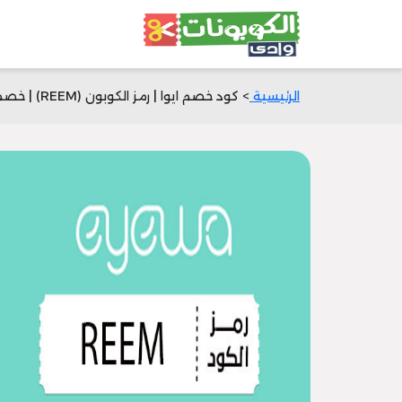
الرئيسية
> كود خصم ايوا | رمز الكوبون (REEM) | خصم 50% الآن