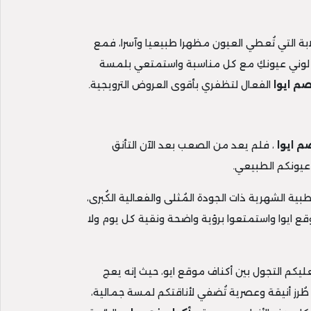
ابة التي تُعطي العيون مظهرا طبيعيا وآسرا، فمع
، لوني عيونكِ مع كل مناسبة واستمتعي بلمسة
م ايوا
الفعال لتظفري بأقوى العروض الترويجية.
م ايوا
، فلم يعد من الصعب بعد الآن التأنق
عيونكم الطبيعي.
ة الشهرية ذات الجودة المُثلى والفعالية الكُبرى،
 ايوا واستمتعوا برؤية واضحة ونقية كل يوم ولا
عليكم التجول بين أكناف موقع ايو، حيث إنه يعج
 طُرز أنيقة وعصرية تُضفي لأناقتكم لمسة جمالية،