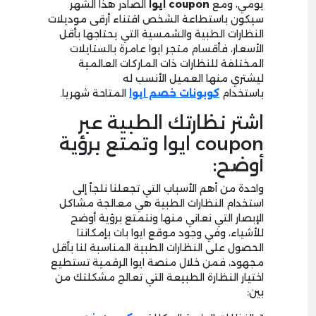
يومي، ومع
coupon ايوا
الصادر هذا الشهر
سيكون باستطاعة الشخص اقتناء أرقى موديلات
النظارات الطبية والشمسية التي يحتاجها بأقل
الأسعار، فأقسام متجر ايوا عامرة بالستايلات
المختلفة للنظارات ذات الماركات العالمية
ليشتري منها العميل الأنسب له
باستخدام
كوبونات خصم ايوا
المتاحة شهريا.
اشتر نظارتك الطبية عبر
coupon ايوا وتمتع برؤية
أوضح:
واحدة من أهم الأسباب التي تجعلنا نلجأ إلى
استخدام النظارات الطبية هي معالجة مشاكل
الإبصار التي نعاني منها ونتمتع برؤية أوضح
للأشياء، وفي وجود موقع ايوا بات بإمكاننا
الحصول على النظارات الطبية المناسبة لنا بأقل
مجهود، فمن خلال منصة ايوا الرقمية تستطيع
اختيار النظارة الطبيعة التي تعالج مشكلتك من
بين: