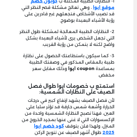
1- النظارات الطبية المكللة ب
كوبون خصم
موقع ايوا
، وهي تعالج مشكلة قصر النظر التي
قد تصيب الأشخاص فتجعلهم غير قادرين على
رؤية الأشياء البعيدة بوضوح.
2- النظارات الطبية المعالجة لمشكلة طول النظر
التي تجعل الشخص يرى لأشياء البعيدة بشكل
واضح لكنه لا يتمكن من رؤية القريب.
3- كما سيكون باستطاعتك الحصول على نظارة
طبية بالمقاس المذكور في وصفتك الطبية
بمساعدة
coupon ايوا
وذلك مقابل سعر
مخفض.
استمتع ب خصومات ايوا طوال فصل
الصيف على النظارات الشمسية:
لأن فصل الصيف يشهد ارتفاع كبير في درجات
الحرارة وأشعة شمس حارقة قد تؤثر سلبا على
العين، فهنا تصبح النظارة الشمسية واحدة من
الإكسسوارات التي لا غنى عنها بمجرد الخروج من
المنزل، ولهذا فلن يتوقف
كود خصم ايوا
2025
طوال أشهر الصيف عن تتويج الركن