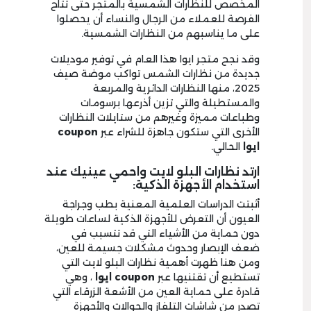
المخصص للنظارات الشمسية بالمتجر حتى تتاح
الفرصة للعملاء من الرجال والنساء أن يحصلوا
على ما يناسبهم من النظارات الشمسية.
وقد نجح متجر ايوا هذا العام في توفير موديلات
جديدة من نظارات الشمس تواكب موضة صيف
2025، منها النظارات الدائرية والمربعة
والمستطيلة والتي تزين أذرعها برسومات
وطباعات مميزة وغيرهم من ستايلات النظارات
الأخرى التي ستكون جاهزة للشراء عبر
coupon
ايوا
الحالي.
ارتد نظارات البلو لايت واحمي عينيك عند
استخدام الأجهزة الذكية:
أثبتت الدراسات العلمية المعنية بطب وجراجة
العيون أن التعرض للأجهزة الذكية لساعات طويلة
دون حماية من الأشياء التي قد تتسبب في
ضعف الإبصار وحدوث مشكلات جسيمة للعين،
ومن هنا ظهرت أهمية نظارات البلو لايت التي
تستطيع أن تقتنيها عبر
coupon ايوا
، وهي
قادرة على حماية العين من الأشعة الزرقاء التي
تصدر من شاشات التلفاز والجوالات والأجهزة