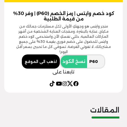
كود خصم وايتس | رمز الخصم (P60) | وفر 30%
من قيمة الطلبية
متجر وايتس هو وجهتكِ الأولى لكل مستلزمات جمالك من
مكياج، عناية بالبشرة، ومنتجات العناية الشخصية من أشهر
الماركات العالمية، دللي نفسكِ الآن واستخدمي كود خصم
وايتس للحصول على خصم فوري بقيمة 30% على جميع
مشترياتك، لا تفوتي الفرصة، تسوقي كل ما تحبين بسعر أقل
اليوم!
نسخ الكود
اذهب الى الموقع
تابعنا على
المقالات