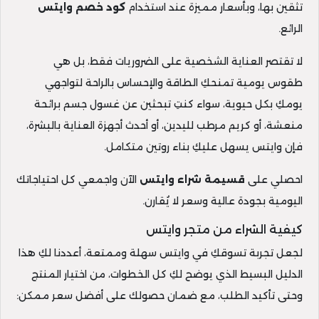
تثقين بها، وبأسعار مميزة عند استخدام
كود خصم وايتس
الرائع.
لا تقتصر العناية الشخصية على الضروريات فقط، بل هي
طقوس يومية تمنحكِ الطاقة والإحساس بالراحة لتواجهي
يومكِ بكل حيوية، سواء كنتِ تبحثين عن غسول جسم برائحة
منعشة، أو كريم مرطب لليدين، أو أحدث أجهزة العناية بالبشرة،
فإن وايتس يسهل عليكِ بناء روتين متكامل.
احصلي على
قسيمة شراء وايتس
الآن واجمعي كل احتياجاتك
اليومية بجودة عالية وسعر لا يُقارن.
كيفية الشراء من متجر وايتس
لجعل تجربة تسوقكِ في وايتس سهلة وممتعة، أعددنا لكِ هذا
الدليل البسيط الذي يوضح لكِ كل الخطوات، من اختيار المنتج
وحتى تأكيد الطلب، مع ضمان حصولك على أفضل سعر ممكن: