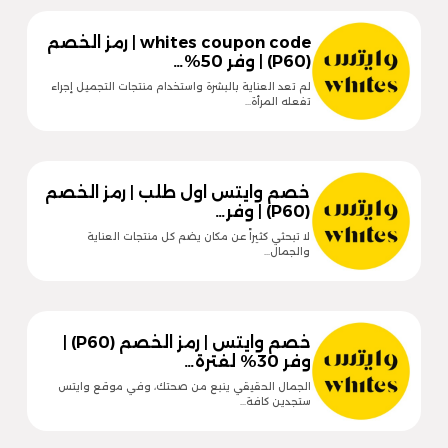
whites coupon code | رمز الخصم
(P60) | وفر 50%…
لم تعد العناية بالبشرة واستخدام منتجات التجميل إجراء
تفعله المرأة…
خصم وايتس اول طلب | رمز الخصم
(P60) | وفر…
لا تبحثي كثيراً عن مكان يضم كل منتجات العناية
والجمال…
خصم وايتس | رمز الخصم (P60) |
وفر 30% لفترة…
الجمال الحقيقي ينبع من صحتك، وفي موقع وايتس
ستجدين كافة…