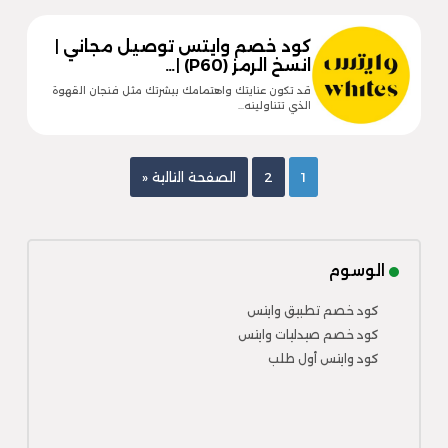
كود خصم وايتس توصيل مجاني |
انسخ الرمز (P60) |…
قد تكون عنايتك واهتمامك ببشرتك مثل فنجان القهوة
الذي تتناولينه…
1
2
الصفحة التالية «
الوسوم
كود خصم تطبيق وايتس
كود خصم صيدليات وايتس
كود وايتس أول طلب