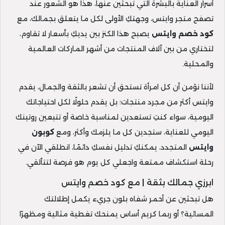
أسرار العناية بالبشرة التي تبحثين عنها، هذا هو الشعور عند
تصفح متجر وايتس، وجهتكِ الأولى لكل ما يتعلق بجمالك، مع
كود خصم وايتس
يصبح هذا الكنز بين يديكِ بأسعار لا تقاوم،
لتختاري من بين آلاف المنتجات من أشهر الماركات العالمية
والمحلية.
لأننا نؤمن أن كل امرأة تستحق أن تشعر بالثقة والجمال، يقدم
وايتس أكثر من مجرد منتجات؛ بل يقدم حلولًا لكل احتياجاتك
اليومية، سواء كنتِ تستعدين لمناسبة خاصة أو تتبعين روتينك
اليومي للعناية، ستجدين كل ما يلزمك وأكثر، ومع
كوبون
وايتس
المتجدد، يمكنكِ تدليل نفسكِ دائمًا، انطلقي الآن في
رحلة استكشاف ممتعة واجعلي كل يوم هو فرصة لتتألقي.
ابرزي جمالك بثقة | مع كود خصم وايتس
هل تبحثين عن أحمر شفاه بلون جريء يكمل إطلالتك
المسائية؟ أو ربما كريم أساس يمنحك تغطية مثالية ومظهرًا