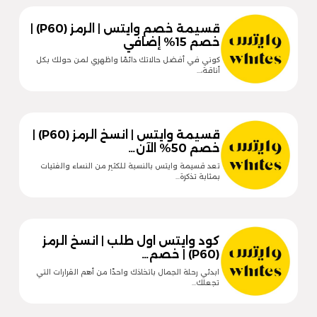
قسيمة خصم وايتس | الرمز (P60) |
خصم 15% إضافي
كوني في أفضل حالاتك دائمًا واظهري لمن حولك بكل
أناقة،…
قسيمة وايتس | انسخ الرمز (P60) |
خصم 50% الآن…
تعد قسيمة وايتس بالنسبة للكثير من النساء والفتيات
بمثابة تذكرة…
كود وايتس اول طلب | انسخ الرمز
(P60) | خصم…
ابدئي رحلة الجمال باتخاذك واحدًا من أهم القرارات التي
تجعلك…