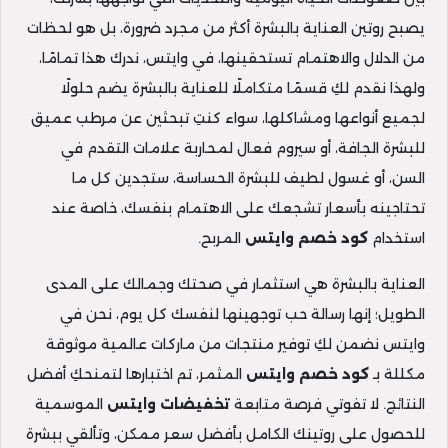
يصبح روتين العناية بالبشرة أكثر من مجرد ضرورة، بل هو لحظات
من الدلال والاهتمام تستحقينها، في وايتس، ندرك هذا تمامًا،
ولهذا نقدم لكِ قسمًا متكاملًا للعناية بالبشرة يضم حلولًا
لجميع أنواعها ومشاكلها، سواء كنتِ تبحثين عن مرطب عميق
للبشرة الجافة، أو سيروم فعال لمحاربة علامات التقدم في
السن، أو غسول لطيف للبشرة الحساسة، ستجدين كل ما
تحتاجينه بأسعار تشجعك على الاهتمام بنفسك، خاصة عند
استخدام
كود خصم وايتس
المربح.
العناية بالبشرة هي استثمار في صحتك وجمالك على المدى
الطويل؛ إنها رسالة حب توجهينها لنفسك كل يوم، نحن في
وايتس نضمن لكِ توفير منتجات من ماركات عالمية موثوقة
مكللة بـ
كود خصم وايتس
المثمر، تم اختبارها لتمنحكِ أفضل
النتائج. لا تفوتي فرصة متابعة
تخفيضات وايتس
الموسمية
للحصول على روتينك الكامل بأفضل سعر ممكن، وتألقي ببشرة