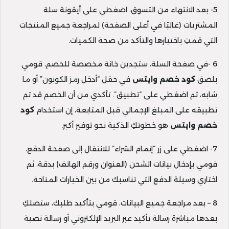
5- بعد الانتهاء من التسوق، اضغطي على أيقونة سلة
المشتريات (غالبًا في أعلى الصفحة) لمراجعة جميع المنتجات
التي قمتِ باختيارها والتأكد من صحة الكميات.
6 -في صفحة السلة، ستجدين خانة مخصصة للخصم، قومي
بلصق
كود خصم وايتس
في حقل “أدخل رمز الكوبون” أو ما
شابه، ثم اضغطي على “تطبيق”. تأكدي من أن الخصم قد تم
تطبيقه على المبلغ الإجمالي قبل المتابعة، إن استخدام
كود
خصم وايتس
هو خطوتكِ الذكية نحو توفير أكبر.
7- اضغطي على زر “إتمام الشراء” للانتقال إلى صفحة الدفع،
قومي بإدخال بيانات الشحن (العنوان ورقم الهاتف) بدقة، ثم
اختاري وسيلة الدفع التي تناسبك من بين الخيارات المتاحة.
8 – بعد مراجعة جميع البيانات، قومي بتأكيد طلبك، ستصلكِ
بعدها مباشرة رسالة تأكيد عبر البريد الإلكتروني أو رسالة نصية