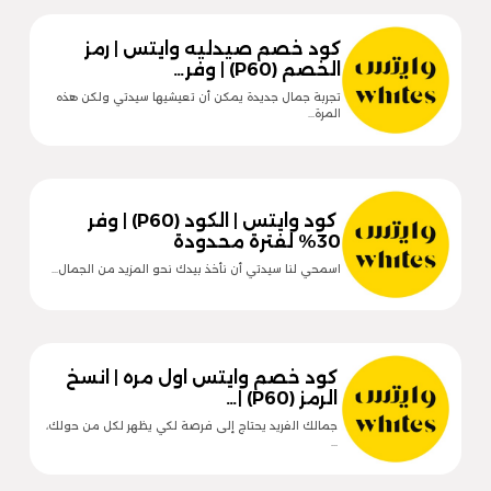
كود خصم صيدليه وايتس | رمز
الخصم (P60) | وفر…
تجربة جمال جديدة يمكن أن تعيشيها سيدتي ولكن هذه
المرة…
كود وايتس | الكود (P60) | وفر
30% لفترة محدودة
اسمحي لنا سيدتي أن نأخذ بيدك نحو المزيد من الجمال…
كود خصم وايتس اول مره | انسخ
الرمز (P60) |…
جمالك الفريد يحتاج إلى فرصة لكي يظهر لكل من حولك،
…