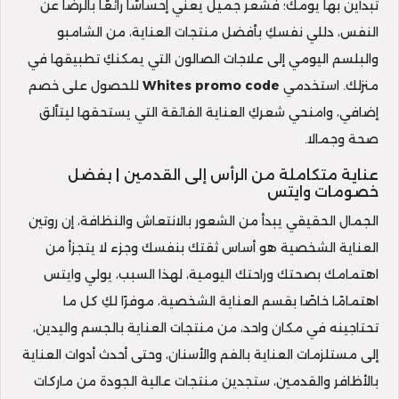
تبدأين بها يومك؛ فشعر جميل يعني إحساسًا رائعًا بالرضا عن
النفس، دللي نفسكِ بأفضل منتجات العناية، من الشامبو
والبلسم اليومي إلى علاجات الصالون التي يمكنكِ تطبيقها في
منزلك. استخدمي
Whites promo code
للحصول على خصم
إضافي، وامنحي شعركِ العناية الفائقة التي يستحقها ليتألق
صحة وجمالا.
عناية متكاملة من الرأس إلى القدمين | بفضل
خصومات وايتس
الجمال الحقيقي يبدأ من الشعور بالانتعاش والنظافة، إن روتين
العناية الشخصية هو أساس ثقتك بنفسك وجزء لا يتجزأ من
اهتمامك بصحتك وراحتك اليومية، لهذا السبب، يولي وايتس
اهتمامًا خاصًا بقسم العناية الشخصية، موفرًا لكِ كل ما
تحتاجينه في مكان واحد، من منتجات العناية بالجسم واليدين،
إلى مستلزمات العناية بالفم والأسنان، وحتى أحدث أدوات العناية
بالأظافر والقدمين، ستجدين منتجات عالية الجودة من ماركات