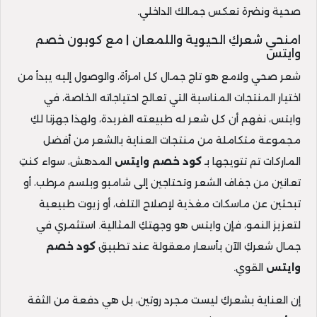
صحية ونضرة تعكس جمالك الداخلي.
امنحي شعركِ الحيوية واللمعان | مع كوبون خصم
وايتس
شعر صحي ولامع هو تاج جمال كل امرأة، والوصول إليه يبدأ من
اختيار المنتجات المناسبة التي تعالج احتياجاته الخاصة، في
وايتس، نفهم أن كل شعر له طبيعته الفريدة، ولهذا جهزنا لكِ
مجموعة متكاملة من منتجات العناية بالشعر من أفضل
الماركات تم تتويجها بـ
كود خصم وايتس
المدهش، سواء كنتِ
تعانين من جفاف الشعر وتحتاجين إلى شامبو وبلسم مرطب، أو
تبحثين عن ماسكات مغذية لإصلاح التلف، أو زيوت طبيعية
لتعزيز النمو، فإن وايتس هو وجهتكِ المثالية. استثمري في
جمال شعركِ الآن بأسعار معقولة عند تطبيق
كود خصم
وايتس
القوي.
إن العناية بشعركِ ليست مجرد روتين، بل هي دفعة من الثقة