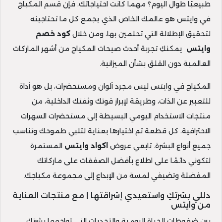
طبيعيًا طوال اليوم؟ مهما كانت احتياجاتك، فإن قسم المكياج
في وايتس هو عالمك الخاص الذي يجمع كل ما تحتاجينه
لتحقيق الإطلالة التي تحلمين بها، ومن خلال
كود خصم
وايتس
يمكنكِ تجربة أحدث صيحات المكياج من أشهر الماركات
العالمية دون القلق بشأن الميزانية.
المكياج في وايتس ليس مجرد ألوان ومستحضرات، بل هو أداة
للتعبير عن الذات، وطريقة لإبراز قوتك وثقتك الداخلية، من
منتجات الاستخدام اليومي البسيطة إلى مستحضرات السهرات
الاحترافية، كل قطعة تم اختيارها بعناية لتلبي طموحك وتناسب
جميع أنواع البشرة. تابعي عروض
اكواد
وايتس
المستمرة
لتكوني دائمًا على اطلاع بأفضل الصفقات على ماركاتك
المفضلة وتضيفي لمسة من الإبداع إلى مجموعة مكياجك.
دللي بشرتكِ واستعيدي إشراقتها | مع منتجات العناية
من وايتس
بين ضغوطات الحياة اليومية والتحديات التي تواجهها بشرتك،