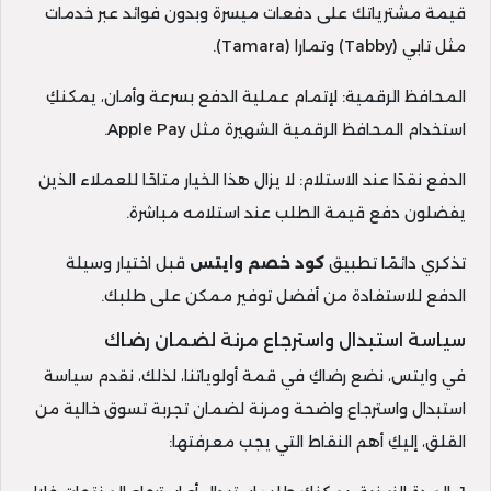
قيمة مشترياتك على دفعات ميسرة وبدون فوائد عبر خدمات
مثل تابي (Tabby) وتمارا (Tamara).
المحافظ الرقمية: لإتمام عملية الدفع بسرعة وأمان، يمكنكِ
استخدام المحافظ الرقمية الشهيرة مثل Apple Pay.
الدفع نقدًا عند الاستلام: لا يزال هذا الخيار متاحًا للعملاء الذين
يفضلون دفع قيمة الطلب عند استلامه مباشرة.
تذكري دائمًا تطبيق
كود خصم وايتس
قبل اختيار وسيلة
الدفع للاستفادة من أفضل توفير ممكن على طلبك.
سياسة استبدال واسترجاع مرنة لضمان رضاك
في وايتس، نضع رضاكِ في قمة أولوياتنا، لذلك، نقدم سياسة
استبدال واسترجاع واضحة ومرنة لضمان تجربة تسوق خالية من
القلق، إليكِ أهم النقاط التي يجب معرفتها: