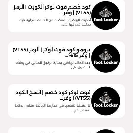
كود خصم فوت لوكر الكويت | الرمز
(VT55) | وفر…
أحذيتك الرياضية المفضلة من العلامة التجارية نايك
يمكنك تسوقها الآن…
برومو كود فوت لوكر | الرمز (VT55)
| وفر 15%…
يعد الحذاء الرياضي بمثابة الرفيق المثالي في رحلتك
للحصول على…
فوت لوكر كود خصم | انسخ الكود
(VT55) | وفر…
كل دقيقة تقضيها في ممارسة الرياضة ستكون بمثابة
استثمارا في…