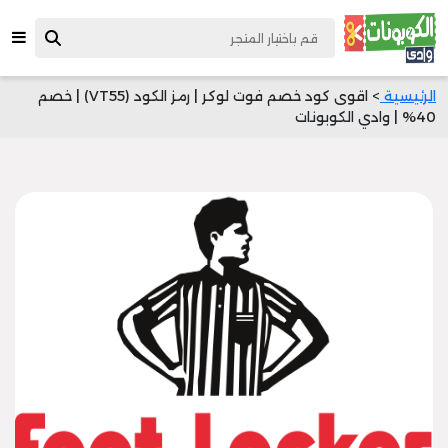
الرئيسية
> اقوى كود خصم فوت لوكر | رمز الكود (VT55) | خصم
40% | وادي الكوبونات