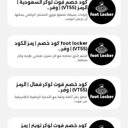
كود خصم فوت لوكر السعودية |
الرمز (VT55) | وفر…
إجراءات بسيطة تفعلها عزيزي الشخص الرياضي يمكنها
أن تجعل الوقت…
foot locker كود خصم | رمز الكود
(VT55) | وفر…
الدعم الذي تحتاجه مع كل تمرين صباحي تؤديه وكل
مسافة…
كود خصم فوت لوكر فعال | الرمز
(VT55) | وفر…
اخطو بكل أناقة وثقة مع الأحذية الرياضية الكلاسيكية
من فوت…
كود خصم فوت لوكر تويتر | رمز