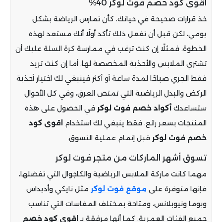
اقوى كود خصم فوت لوكر 40%
خذ قرارات صحيحة في حياتك، كأن تمارس الرياضة بشكل
يومي، لكن قبل أن تفعل ذلك تأكد أولًا أنك مستعد لهذه
الخطوة، فمثلًا إن كنت ترغب في ممارسة كرة السلة عليك أن
تشتري الملابس والأحذية المخصصة لها، أما إن كنت تريد
فقط الجري صباحًا لمدة ساعة أو أكثر فينبغي لك اختيار أحذية
الركض والبدل الرياضية التي تمتص العرق، وفي كل الأحوال
ستساعدك
أكواد خصم فوت لوكر
في الحصول على هذه
المنتجات بسعر رائع، فقط ينبغي لك استخدام
اقوى كود
خصم فوت لوكر
قبل إتمام عملية التسوق.
تسوق أشهر الماركات من متجر فوت لوكر
مهما كانت ماركة الملابس الرياضية والكاجوال التي تفضلها،
فإنها متوفرة على
موقع فوت لوكر
مثل نايكي وأديداس
وبوما ونيوبلانس، ومتاحة بمختلف المقاسات التي تناسب
جميع الفئات العمرية، كما أنها مرفقة بـ
اقوى كود خصم