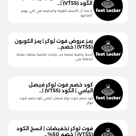
الكود (VT55) |…
لا شك أن الأجساد القوية والسليمة هي التي يهتم
أصحابها…
رمز عروض فوت لوكر | رمز الكوبون
(VT55) | خصم…
أحذية رياضية فخمة من براندات عالمية منتقاه بعناية
للحفاظ على…
كود خصم فوت لوكر فيصل
اليامي | الكود (VT55) |…
كود خصم فوت لوكر فيصل اليامي كود خصم فوت
لوكر…
فوت لوكر تخفيضات | انسخ الكود
(VT55) | خصم 50%…