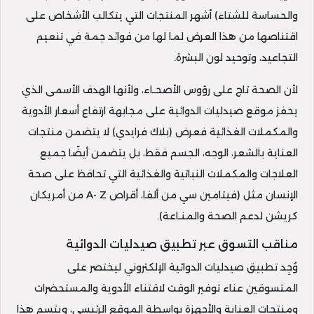
والحساسة للشتاء) أشهر المنتجات التي يتكالب الأشخاص على
اقتناصها من هذا العرض لما لها من فوائد جمة في تنعيم
التجاعيد، وتوحيد لون البشرة.
لأن الصحة تاج على رؤوس الأصحـاء، ولأنها الهدف الأسمى الذي
يحفز موقع صيدليات الدوائية على مجابهة ارتفاع أسعار الأدوية
والمكملات الغذائية فعرض (بلاك فرايدي) لا يتضمن منتجات
العناية بالشعر، الوجه، الجسم فقط، بل يتضمن أيضًا جميع
العلاجات والمكملات النباتية والغذائية التي تحافظ على صحة
الإنسان مثل (فيتامين سي من ألفا، أقراص A- Z من أمريكان
كريشن لدعم الصحة والمنـاعة).
مناقب التسوق عبر تطبيق صيدليات الدوائية
وُجِد تطبيق صيدليات الدوائية الإلكتروني ليختصر على
المتسوقين عناء توفير الوقت لاقتناء الأدوية والمستحضرات
ومنتجات العناية والأجهزة بواسطة الموقع الرئيسي، ويتسم هذا