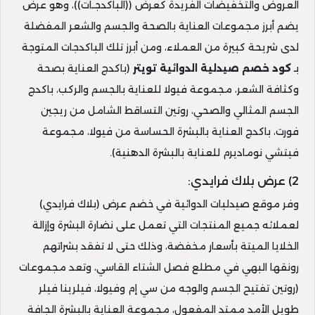
العروض والتخفيضات الفريدة كعرض ((الباكدجـات))، وهو عرض
يضم أبرز مجموعات العناية بالصحة والجسم والشعر المفضلة
لدى شريحة كبيرة من العملاء، ومن أبرز تلك الباكدجات المتوجة
بـ
كود خصم صيدلية الدوائية تويتر
(باكدج العناية بصحة
وكثافة الشعر، مجموعة فيولا للعناية بالجسم والركب، باكدج
الجسم المثالي والصحي، روتين التساقط الشامل من ريجين
فورت، باكدج العناية بالبشرة الحساسة من فيولا، مجموعة
فيتشي نوماديرم للعناية بالبشرة الدهنية).
2) عرض بلاك فرايدي:
وفر موقع صيدليات الدوائية في خضم عرض (بلاك فرايدي)
لعملائه جميع المنتجات التي تعمل على نضارة البشرة وإزالة
الخلايا الميتة بأسعار مخفضة، وذلك حتى لا تفقد بشراتهم
رونقها البهي في مطلع فصل الشتاء القاسي، وتعد مجموعات
(روتين تفتيح الجسم والوجه من سي إم وفيولا، فيلرينا فيلر
طويل الأمد ممتد المفعول، مجموعة العناية بالبشرة الجافة