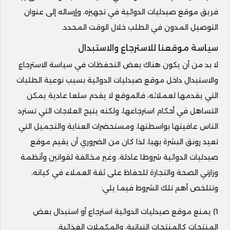
فريق موقع صيدليات الدوائية في تجهيزه، وإرساله إلى عنوان
التوصيل المدون في الطلب خلال الوقت المحدد.
سياسة موقعنا للاسترجاع والاستبدال
لا بد من أن يكون هناك بعض التحفظات في سياسة الاسترجاع
والاستبدال داخل موقع صيدليات الدوائية بسبب نوعية الطلبات
التي يقدمها لعملائه، فالموقع لا يقدم سلعا عادية يمكن
التساهل في أحكام استرجاعها، ولكنه يتيح العلاجات التي تسترد
الناس عافيتها بواسطتها، ومستحضرات العناية والتجميل التي
تعيد رونق البشرة بهيا، لذا كان من الضروري أن يقيم موقع
صيدليات الدوائية شروطا عادلة، وغير مخالفة لقوانين وأنظمة
وزارتي الصحة والتجارة للحفاظ على ثقة العملاء في كيانه،
وتتلخص أهم تلك الشروط فيما يلي:
1) يمنع موقع صيدليات الدوائية استرجاع أو استبدال بعض
المنتجات كالمنتجات النباتية، والمكملات الغذائية.