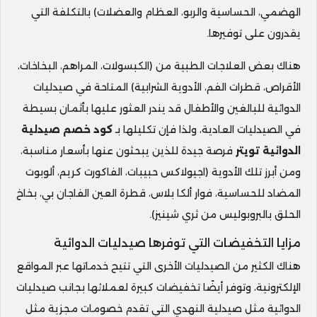
الهضمي، الحساسية والربو، العظام والعضلات) بالتكلفة التي
يقدرون على توفيرها.
هناك بعض العلاجات الطبية من (الكبسولات، المراهم، البخاخات،
الأقراص، قطرات الفم، الأدوية الشرابية) المتاحة في صيدليات
الدوائية للبالغين والأطفال قد يندر العثور عليها بأثمان بسيطة
في الصيدليات العادية، ولذا فإن تكليلها بـ
كود خصم صيدلية
الدوائية تويتر
فرصة جيدة للذين يبحثون عنها بأسعار مناسبة،
ومن أبرز تلك الأدوية (اجيولاكس حبيبات، الفاكورت كريم، ألوبوت
المضاد للحساسية، فوار ألكا بلاس، قطرة العين الفاجان بي، بخاخ
الحلق بالبروبوليس من ثري شينيز).
مزايا التخفيضات التي توفرها صيدليات الدوائية
هناك الكثير من الصيدليات الأخرى التي تتيح خدماتها عبر المواقع
الإلكترونية، وتوفر أيضًا تخفيضات كبيرة لعملائها بجانب صيدليات
الدوائية مثل صيدلية النهدي التي تقدم خصومات مجزية مثل