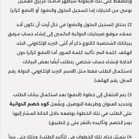
وبالضغط على تلك الأيقونة سيظهر أمامك عزيزي العميل
نوعين من الخيارات إما (تسجيل الدخول والدفع)، أو (الدفع كزائر).
2) يحتاج (تسجيل الدخول والدفع) في حال أردت أن تكون أحد
عملاء موقع صيدليات الدوائية الدائمين إلى إنشاء حساب مرفق
ببياناتك الشخصية كالنوع ذكر أم أنثى، البريد الإلكتروني، البلد،
الهاتف، كلمة السر، تأكيد كلمة المرور، أما (الدفع كزائر) دون
الحاجة لإنشاء حساب شخصي يتطلب أيضًا بعض البيانات
لاستكمال الطلب فقط مثل (الاسم، البريد الإلكتروني، الدولة، رقم
المنزل، رقم الهاتف).
3) يتم الانتقال إلى خطوة (الدفع) بعد استكمال بيانات الطلب،
وتحديد العنوان وطريقة التوصيل، ويفُعل
كود خصم الدوائية
على الطلب في تلك الخطوة بوضعه داخل الخانة المشار إليها
برمز الخصم، وتأكيده بالنقر على زر (تطبيق).
4) يتمثل ختام تلك الخطوات في (تأكيد الطلب)، وذلك حتى يبدأ