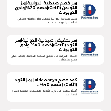
رمز خصم صيدلية الدوائية|رمز
الكوبون (Get11)|خصم 20%|وادي
الكوبونات
جاءت صيدلية الدوائية لتحمل عنك متاعبك وتشفي
أمراضك بالدواء المناسب،…
رمز تخفيض صيدلية الدوائية|رمز
الكود (Get11)|خصم 40%|وادي
الكوبونات
اقتنص الفرصة من موقع صيدلية الدوائية واحصل على
جميع علاجاتك…
كود خصم aldawaeya | رمز الكود
(Get11) | خصم 40%…
أحيانًا نتكاسل عن شراء الأدوية والمنتجات الصحية ونندم
فيما بعد…