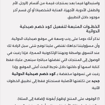
واستبدالها فيما بعد بمنتجات قيمة من أقسام (الرجل، الأم
والطفل، الأدوية، الأجهزة، العناية الشخصية) أو أي قسم آخر
موجود داخل التطبيق.
الخطـوات المتبعة لتفعيل كود خصم صيدلية
الدوائية
تذكر أنك دوما على رحب وسعة في موقع صيدليات الدوائية،
وأن مسؤوليتنا تجاهك تقتضي علينا توفير شتى سبل الراحة لك
عند التسوق بواسطة وجهتنا الإلكترونية المميزة، فإذا رغبت في
الوصول إلى المنتجات التي تفضلها مباشرة سيتعين عليك فقط
كتابة اسمها أو دلالتها داخل شريط البحث أعلى الموقع، وإذا
رغبت في تسوقها مخفضة بـ
كود خصم صيدلية الدوائية
جديد
عن تكلفتها الأصلية فستحتاج فقط إلى تطبيق الخطوات
الآتية:
1) الوقوف على المنتج لإظهار أيقونة (إضافة إلى السلة)،