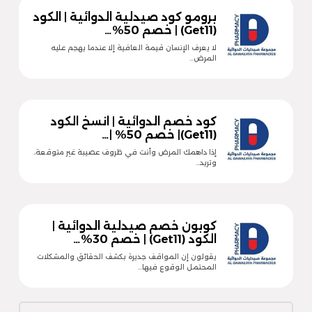
برومو كود صيدلية الدوائية | الكود
(Get11) | خصم 50%…
لا يعرف الإنسان قيمة العافية إلا عندما يهجم عليه
المرض…
كود خصم الدوائية | انسخ الكود
(Get11)| خصم 50% |…
إذا داهمك المرض وأنت في ظروف عصيبة غير متوقعة،
وتريد…
كوبون خصم صيدلية الدوائية |
الكود (Get11) | خصم 30%…
يقولون إن المواقف جديرة بكشف الحقائق والمشكلات
المحتمل الوقوع فيها…