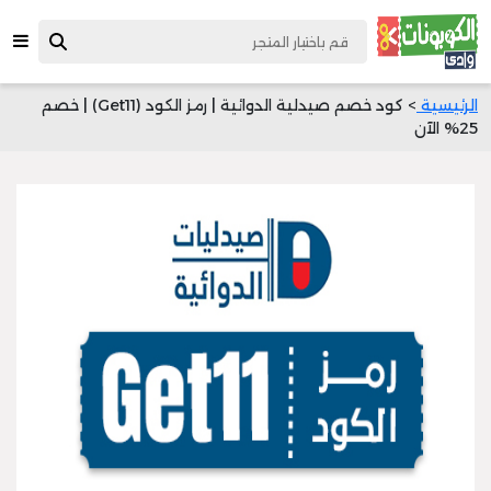
الرئيسية
> كود خصم صيدلية الدوائية | رمز الكود (Get11) | خصم
25% الآن