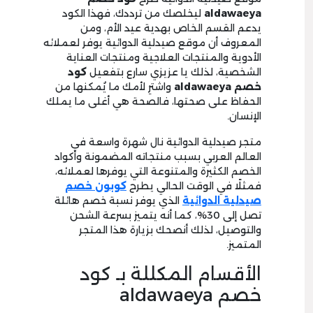
aldawaeya
ليخلصك من ترددك، فهذا الكود
يدعم القسم الخاص بهدية عيد الأم، ومن
المعروف أن موقع صيدلية الدوائية يوفر لعملائه
الأدوية والمنتجات العلاجية ومنتجات العناية
الشخصية، لذلك يا عزيزي سارع بتفعيل
كود
خصم aldawaeya
واشترِ لأمك ما يُمكنها من
الحفاظ على صحتها، فالصحة هي أغلى ما يملك
الإنسان.
متجر صيدلية الدوائية نال شهرة واسعة في
العالم العربي بسبب منتجاته المضمونة وأكواد
الخصم الكثيرة والمتنوعة التي يوفرها لعملائه،
فمثلًا في الوقت الحالي يطرح
كوبون خصم
صيدلية الدوائية
الذي يوفر نسبة خصم هائلة
تصل إلى 30%، كما أنه يتميز بسرعة الشحن
والتوصيل، لذلك أنصحك بزيارة هذا المتجر
المتميز.
الأقسام المكللة بـ كود
خصم aldawaeya