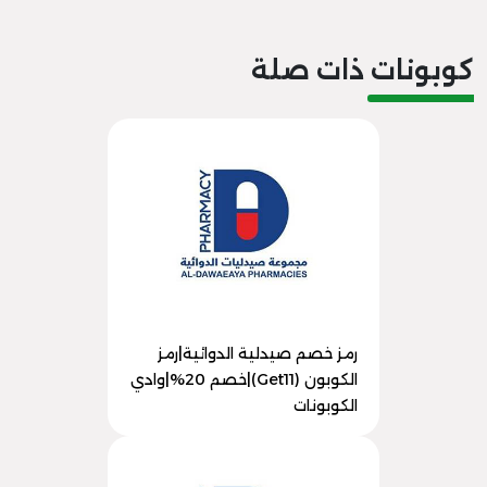
كوبونات ذات صلة
رمز خصم صيدلية الدوائية|رمز
الكوبون (Get11)|خصم 20%|وادي
الكوبونات