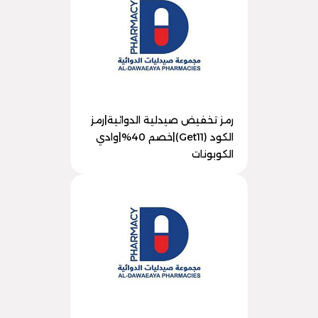
رمز تخفيض صيدلية الدوائية|رمز
الكود (Get11)|خصم 40%|وادي
الكوبونات