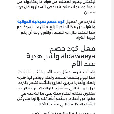
ليتمكن جميع العملاء من شراء ما يحتاجونه من
أدوية ومنتجات علاجية بأرخص الأسعار وبأقل جهد
ممكن.
لا تتردد في تفعيل
كود خصم صيدلية الدوائية
والشراء من هذا المتجر الرائع، فكل من تسوق عبر
هذا المتجر قال إنه الأفضل والأروع وقرر أن يكرر
تجربة الشراء.
فعل كود خصم
aldawaeya واشترِ هدية
عيد الأم
أيام قليلة وسنحتفل بعيد الأم، والكثير منا ينتظر
هذا اليوم بشغف ليسعد والدته ويقدم لها هدية
رائعة، وأنت يا عزيزي القارئ بالتأكيد تشعر بالتردد
حول الهدية التي ستشتريها لوالدتك، فهذه الهدية
ستكون بمثابة اعتذار منك على ما اقترفته في
حقها من أخطاء، وستُعد أيضًا تقديرًا لها على كل
الأشياء العظيمة التي فعلتها لأجلك.
موقع صيدلية الدوائية طرح
كود خصم