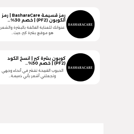
رمز قسيمة BasharaCare | رمز
الكوبون (PF2) | خصم 30%…
عنوانك للعناية الفائقة بالبشرة والشعر
هو موقع بشرة كير، حيث…
كوبون بشرة كير | انسخ الكود
(PF2) | خصم 50%…
الحبوب القبيحة تنتشر في أنحاء وجهي
وتجعلني أشعر بأني ذميمة…