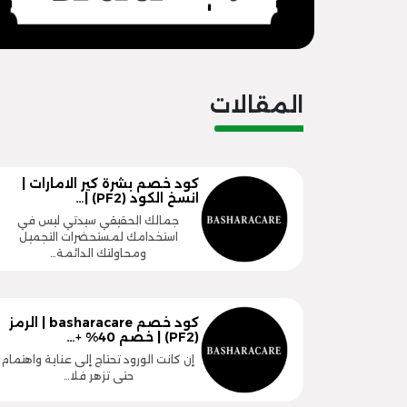
المقالات
كود خصم بشرة كير الامارات |
انسخ الكود (PF2) |…
جمالك الحقيقي سيدتي ليس في
استخدامك لمستحضرات التجميل
ومحاولتك الدائمة…
كود خصم basharacare | الرمز
(PF2) | خصم 40% +…
إن كانت الورود تحتاج إلى عناية واهتمام
حتى تزهر فلا…