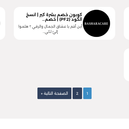
كوبون خصم بشرة كير | انسخ
الكود (PF2) | خصم…
أين أنتم يا عشاق الجمال والرقي ؟ هلموا
إليّ لكي…
1
2
الصفحة التالية «