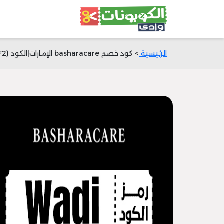
الرئيسية
> كود خصم basharacare الإمارات|الكود (PF2)|خصم 30%|وادي الكوبونات