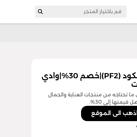
كود خصم basharacare الإمارات|الكود (PF2)|خصم 30%|وادي
ت
 يمكنك شراء كل ما تحتاجه من منتجات العناية والجمال
يمتها إلى 30%.
ذهب الى الموقع