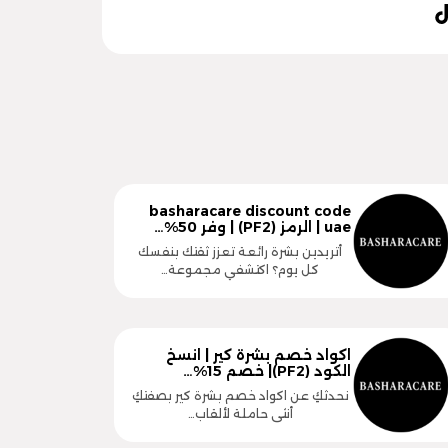
basharacare discount code
uae | الرمز (PF2) | وفر 50%…
أتريدين بشرة رائعة تعزز ثقتك بنفسك
كل يوم؟ اكتشفي مجموعة…
اكواد خصم بشرة كير | انسخ
الكود (PF2)| خصم 15%…
نحدثكِ عن اكواد خصم بشرة كير بصفتكِ
أنثى حاملة لألقاب…