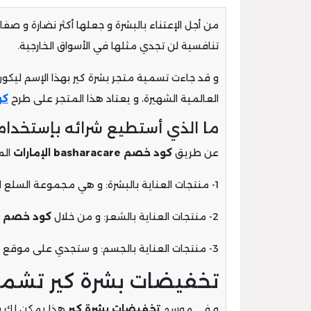
من أجل الإعتناء بالبشرة و جعلها أكثر نضارة و ص
تنافسية لن تجدي مثلها في الأسواق الخارجية.
و قد جاءت تسمية متجر بشرة كير بهذا الإسم ليكون 
العالمية الشهيرة، و يعتاد هذا المتجر على طرح
كود 
ما الذي أستطيع شرائه بإستخدام كود خصم racare
عن طريق
كود خصم basharacare الإمارات
الم
1- منتجات العناية بالبشرة: و هي مجموعة السلع التي تستخدميها من أجل الحفاظ على بشرة الوجه صافية و نضرة لأطول وقت ممكن.
2- منتجات العناية بالشعر: و من خلال
كود خصم ب
3- منتجات العناية بالجسم: و ستجدي على موقع بشرة كير منتجات للعناية باليدين و القدمين و باقي مناطق الجسم.
تخفيضات بشرة كير تشمل
و في موسم
تخفيضات بشرة كير
هذا يمكن لك شر