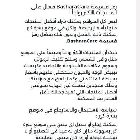
رمز قسيمة BasharaCare فعال على
المنتجات الأكثر رواجاً :
ليس كل المواقع يمكنك شراء أفضل المنتجات
منها بأسعار رخيصة، ولكن في موقع بشرة كير
يمكنك ذلك بالفعل وبدون شك بفضل
رمز
قسيمة
BasharaCare.
حيث أن المنتجات الأكثر رواجاً ومبيعاً على الموقع
مثل واقي الشمس ومنتج تكثيف الرموش
وسيروم مكافحة الشيخوخة والتجاعيد وكريمات
تبييض الوجه والعيون ستحصلي عليهم بأسعار
بسيطة كما تتمنى وكما يتفق مع ميزانيتك،
وبذلك ستجدين نفسك في النهاية تسوقتي
أفضل المنتجات التي تعيد جمالك بأقل
المصاريف الممكنة.
سياسة الاستبدال والاسترجاع في موقع
بشرة كير :
يمكنك إرجاع أو تبديل اي منتج على موقع بشرة
كير بسهولة ما إن كان به عيبا في التصنيع أو لا
تعجبك جودته أو إذا كان منتهي الصلاحية،