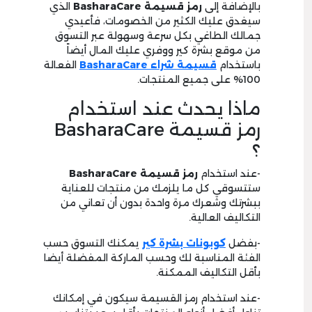
بالإضافة إلى
رمز قسيمة BasharaCare
الذي
سيغدق عليك الكثير من الخصومات، فأعيدي
جمالك الطاغي بكل سرعة وسهولة عبر التسوق
من موقع بشرة كير ووفري عليك المال أيضاً
باستخدام
قسيمة شراء BasharaCare
الفعالة
100% على جميع المنتجات.
ماذا يحدث عند استخدام
رمز قسيمة BasharaCare
؟
-عند استخدام
رمز قسيمة BasharaCare
ستتسوقي كل ما يلزمك من منتجات للعناية
ببشرتك وشعرك مرة واحدة بدون أن تعاني من
التكاليف العالية.
-بفضل
كوبونات بشرة كير
يمكنك التسوق حسب
الفئة المناسبة لك وحسب الماركة المفضلة أيضا
بأقل التكاليف الممكنة.
-عند استخدام رمز القسيمة سيكون في إمكانك