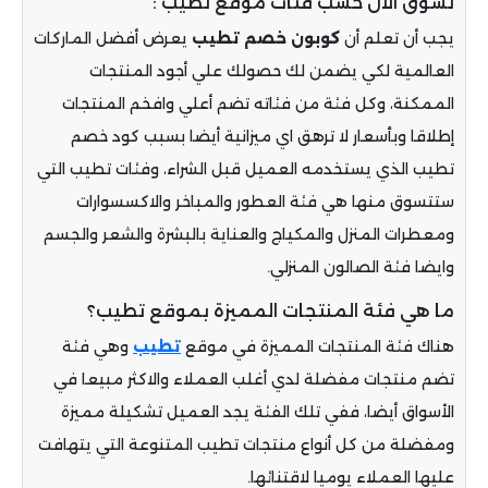
تسوق الآن حسب فئات موقع تطيب :
يجب أن تعلم أن
كوبون خصم تطيب
يعرض أفضل الماركات
العالمية لكي يضمن لك حصولك علي أجود المنتجات
الممكنة، وكل فئة من فئاته تضم أعلي وافخم المنتجات
إطلاقا وبأسعار لا ترهق اي ميزانية أيضا بسبب كود خصم
تطيب الذي يستخدمه العميل قبل الشراء، وفئات تطيب التي
ستتسوق منها هي فئة العطور والمباخر والاكسسوارات
ومعطرات المنزل والمكياج والعناية بالبشرة والشعر والجسم
وايضا فئة الصالون المنزلي.
ما هي فئة المنتجات المميزة بموقع تطيب؟
هناك فئة المنتجات المميزة في موقع
تطيب
وهي فئة
تضم منتجات مفضلة لدي أغلب العملاء والاكثر مبيعا في
الأسواق أيضا، ففي تلك الفئة يجد العميل تشكيلة مميزة
ومفضلة من كل أنواع منتجات تطيب المتنوعة التي يتهافت
عليها العملاء يوميا لاقتنائها.