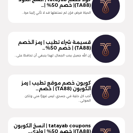
(TA88)| خصم 50% |…
الحياة فرص فإن لم نستغلها قد لا تأتي إلينا مرة…
قسيمة شراء تطيب | رمز الخصم
(TA88) | خصم 50%…
إن الله جميل يحب الجمال، لهذا ينبغي أن تحافظ على…
كوبون خصم موقع تطيب | رمز
الكوبون (TA88) | خصم…
أحب كل خلية في جسدي، ليس غرورًا مني ولكن
المولى…
tatayab coupons | انسخ الكوبون
(TA88)| خصم 50% | وادي…