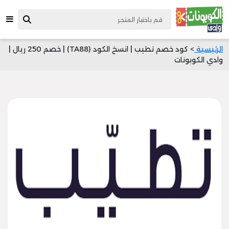
الرئيسية
> كود خصم تطيب | انسخ الكود (TA88) | خصم 250 ريال |
وادي الكوبونات