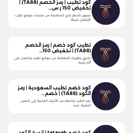
كود تطيب | رمز الخصم (TA88) |
تخفيض 150 ر.س…
تسوق بأسعار خارج المنافسة من منتجات موقع تطيب
الأفضل مبيعًا…
تطيب كود خصم | رمز الخصم
(TA88) | تخفيض 150…
اشتري عطورك المفضلة من موقع تطيب واحصل على
أكبر نسبة…
كود خصم تطيب السعودية | رمز
الكود (TA88) | خصم…
يعد الطيب والعطر من الأشياء المُحببة إلى النفس
البشرية، حيث…
كود خصم tatayab | انسخ الكود