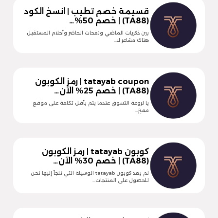
قسيمة خصم تطيب | انسخ الكود
(TA88) | خصم 50%…
بين ذكريات الماضي ونفحات الحاضر وأحلام المستقبل
هناك مشاعر لا…
tatayab coupon | رمز الكوبون
(TA88) | خصم 25% الآن…
يا لروعة التسوق عندما يتم بأقل تكلفة على موقع
مميز…
كوبون tatayab | رمز الكوبون
(TA88) | خصم 30% الآن…
لم يعد كوبون tatayab الوسيلة التي نلجأ إليها نحن
للحصول على المنتجات…