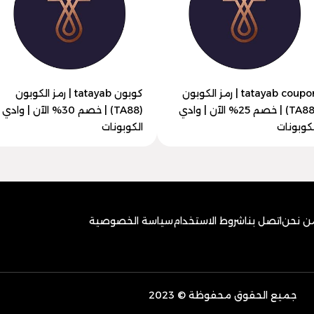
tatayab coupon | رمز الكوبون
كوبون tatayab | رمز الكوبون
(TA88) | خصم 25% الآن | وادي
(TA88) | خصم 30% الآن | وادي
لكوبونات
الكوبونات
ن نحن
اتصل بنا
شروط الاستخدام
سياسة الخصوصية
جميع الحقوق محفوظة © 2023