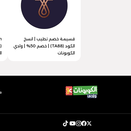
قسيمة خصم تطيب | انسخ
الكود (TA88) | خصم 50% | وادي
الكوبونات
ا
م