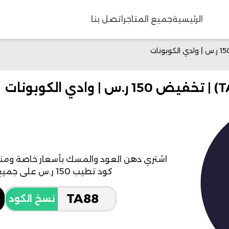
الرئيسية
جميع المتاجر
اتصل بنا
اشتري دهن العود والمسك بأسعار خاصة وم
كود تطيب 150 ر.س على جميع أنواع العطور ودهن العود.
نسخ الكود