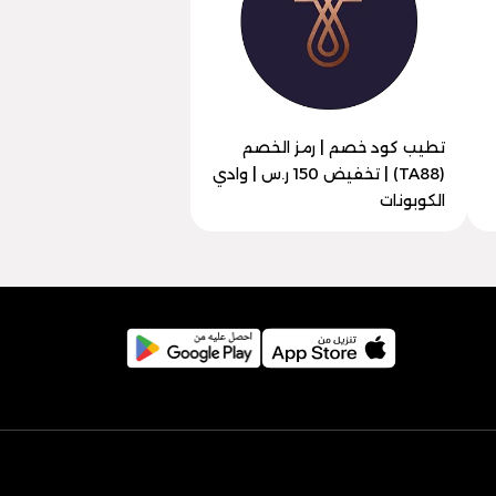
تطيب كود خصم | رمز الخصم
(TA88) | تخفيض 150 ر.س | وادي
الكوبونات