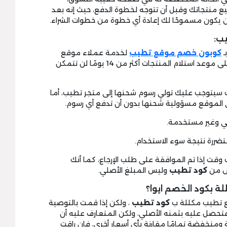
يع منتجاتك وقبل أن تتوجه لخطوة الدفع، حيث إنه بعد
 يكون مسموحًا لك إعادة أي خطوة من خطوات الشراء.
ب:
كوبون خصم موقع تطيب
لخدمة عملاء موقع
تطيب قبل انتهاء الفترة المحددة، فإن مر على موعد استلام المنتجات أكثر من 14 يومًا لن تتمكن
عجبك سيتوجب عليك تولي رسوم شحنها إلى متجر تطيب، أما
لى الموقع مسؤولية شحنها بدون أن تدفع أي رسوم.
 وقت إذا تم الموافقة على طلب الإرجاع، كما أنك
ض من
كود تطيب
وليس المبلغ الأصلي.
 بكود الخصم ايوا؟
قع تطيب مكللة ب
كود تطيب
، ولكن إذا قمت بالتوصية
حصل عليه بثمنه الأصلي، ولكن المتعارف عليه أن
 ومنخفضة تمامًا مقارنة بأي أسعار أخرى، فإن راقت