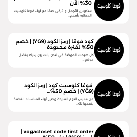
30% الآن
ستكونين الأجمل والأرقى حتمًا مع أزياء فوغا كلوسيت
المختارة بأفخم…
كود فوقا | رمز الكود (YG9) | خصم
50% لفترة محدودة
كل صيحات الموضة في لندن باتت بين يديك بفضل
موقع…
فوغا كلوسيت كود | رمز الكود
(YG9) | خصم 50%…
من ملابس النوم المريحة وحتى أزياء المناسبات الفخمة
يقدمها لك…
vogacloset code first order |