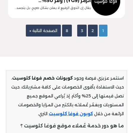
الرمز (YG9) | وفر 50%…
يقال إن الذوق الرفيع لا يعلن بشكل صريح، بل يتجسد…
…
1
2
3
8
الصفحة التالية «
استثمر عزيزي فرصة وجود
كوبونات خصم فوغا كلوسيت
،
حيث الاستفادة بأقوى الخصومات على كافة مشترياتك، حيث
تصل قيمتها إلى 25% وأكثر، إذ يُراعي الموقع جميع
المستويات ويغمُر عُملائه بالكثير من المزايا والخصومات
الرائعة من خلال
كوبون فوغا كلوسيت
الثري.
ما هو دور خدمة عُملاء موقع فوغا كلوسيت ؟