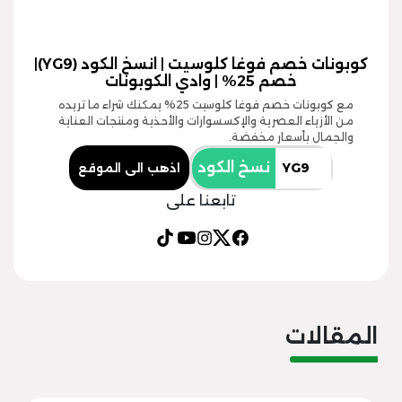
كوبونات خصم فوغا كلوسيت | انسخ الكود (YG9)|
خصم 25% | وادي الكوبونات
مع كوبونات خصم فوغا كلوسيت 25% يمكنك شراء ما تريده
من الأزياء العصرية والإكسسوارات والأحذية ومنتجات العناية
والجمال بأسعار مخفضة.
نسخ الكود
اذهب الى الموقع
تابعنا على
المقالات