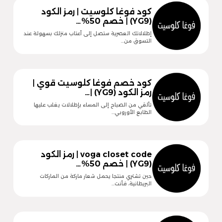
كود فوغا كلوسيت | رمز الكود
(YG9) | خصم 50%…
إطلالاتك العصرية ستصل إلى أعتاب منزلك بسهولة عند
التسوق من…
كود خصم فوغا كلوسيت قوي |
رمز الكود (YG9) |…
تألقي من الصباح إلى المساء بإطلالات يغلب عليها
الطابع الأوروبي…
voga closet code | رمز الكود
(YG9) | خصم 50%…
حين تشتري منتجا يحمل شعار ماركة من الماركات
البريطانية، فأنت…