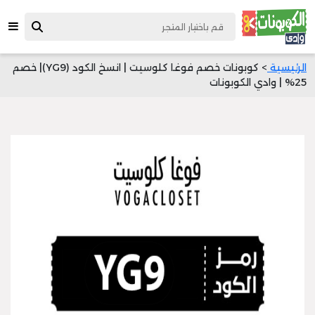
الرئيسية
> كوبونات خصم فوغا كلوسيت | انسخ الكود (YG9)| خصم
25% | وادي الكوبونات