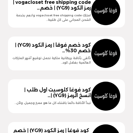
vogacloset free shipping code |
رمز الكود (YG9) | خصم…
امتلك vogacloset free shipping code وانعم بخدمة
الشحن المجاني على كل طلبية…
كود خصم فوقا | رمز الكود (YG9) |
خصم 30%…
تألقي بأناقة بريطانية ملكية تحمل توقيع أشهر الماركات
العالمية بفضل كود…
كود فوغا كلوسيت اول طلب |
انسخ الرمز (YG9) |…
تبدأ الأناقة دائما باقتناء كل ما هو مميز وجميل، ولأن…
كود فوغا | رمز الكود (YG9) | خصم