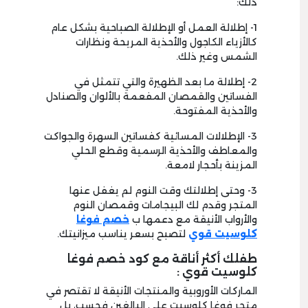
ذلك:
1- إطلالة العمل أو الإطلالة الصباحية بشكل عام
كالأزياء الكاجول والأحذية المريحة ونظارات
الشمس وغير ذلك.
2- إطلالة ما بعد الظهيرة والتي تتمثل في
الفساتين والقمصان المفعمة بالألوان والصنادل
والأحذية المفتوحة.
3- الإطلالات المسائية كفساتين السهرة والجواكت
والمعاطف والأحذية الرسمية وقطع الحلي
المزينة بأحجار لامعة.
3- وحتى إطلالتك وقت النوم لم يغفل عنها
المتجر وقدم لك البيجامات وقمصان النوم
والأرواب الأنيقة مع دعمها ب
خصم فوغا
كلوسيت قوي
لتصبح بسعر يناسب ميزانيتك.
طفلك أكثر أناقة مع كود خصم فوغا
كلوسيت قوي :
الماركات الأوروبية والمنتجات الأنيقة لا تقتصر في
متجر فوغا كلوسيت على البالغين فحسب، بل