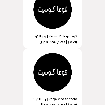
كود فوغا كلوسيت | رمز الكود
(YG9) | خصم 50% فوري
voga closet code | رمز الكود
(YG9) | خصم 50% فعال