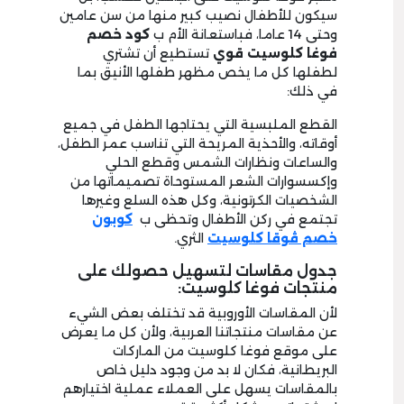
سيكون للأطفال نصيب كبير منها من سن عامين
وحتى 14 عاما، فباستعانة الأم ب
كود خصم
فوغا كلوسيت قوي
تستطيع أن تشتري
لطفلها كل ما يخص مظهر طفلها الأنيق بما
في ذلك:
القطع الملبسية التي يحتاجها الطفل في جميع
أوقاته، والأحذية المريحة التي تناسب عمر الطفل،
والساعات ونظارات الشمس وقطع الحلي
وإكسسوارات الشعر المستوحاة تصميماتها من
الشخصيات الكرتونية، وكل هذه السلع وغيرها
تجتمع في ركن الأطفال وتحظى ب
كوبون
خصم ڤوقا كلوسيت
الثري.
جدول مقاسات لتسهيل حصولك على
منتجات فوغا كلوسيت:
لأن المقاسات الأوروبية قد تختلف بعض الشيء
عن مقاسات منتجاتنا العربية، ولأن كل ما يعرض
على موقع فوغا كلوسيت من الماركات
البريطانية، فكان لا بد من وجود دليل خاص
بالمقاسات يسهل على العملاء عملية اختيارهم