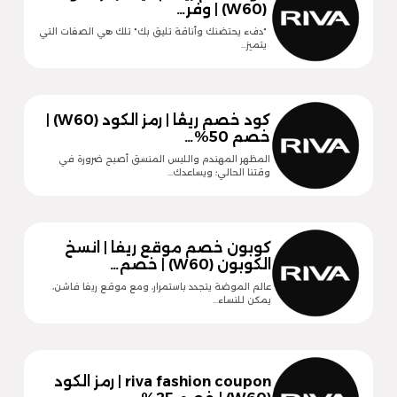
(W60) | وفر…
"دفء يحتضنك وأناقة تليق بك" تلك هي الصفات التي
يتميز…
كود خصم ريڤا | رمز الكود (W60) |
خصم 50%…
المظهر المهندم واللبس المنسق أصبح ضرورة في
وقتنا الحالي؛ ويساعدك…
كوبون خصم موقع ريفا | انسخ
الكوبون (W60) | خصم…
عالم الموضة يتجدد باستمرار، ومع موقع ريفا فاشن،
يمكن للنساء…
riva fashion coupon | رمز الكود