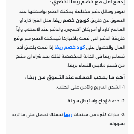
إدفع اقل مع خصم ريفا الحصري :
تتوفر وسائل دفع مختلفة يمكنك الدفع بواسطتها عند
التسوق عن طريق
كوبون خصم ريفا
، مثل الفيزا كارد أو
الماستر كارد أو أمريكان أكسبرس، والدفع عند الاستلام، وأياً
طريقة الدفع التي قمت باختيارها فيمكنك الدفع مع توفير
المال والحصول على
كود خصم ريفا
إذا قمت بلصق أحد
قسائم ريفا في الخانة المخصصة لذلك بعد شراء اى منتج
من قسم ملابس النساء بريفا.
أهم ما يعجب العملاء عند التسوق من ريفا :
1- الشحن السريع والآمن على الطلب.
2- خدمة إرجاع واستبدال سهلة.
3- خيارات كثيرة من منتجات
ريفا
تجعلك تحصل على ما تريد
بسهولة.