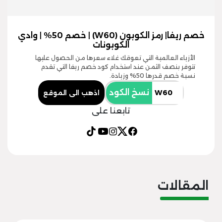
خصم ريفا| رمز الكوبون (W60) | خصم 50% | وادي
الكوبونات
الأزياء العالمية التي تعوقك غلاء سعرها من الحصول عليها
تتوفر بنصف الثمن عند استخدام كود خصم ريفا التي تقدم
نسبة خصم قدرها 50% وزيادة.
نسخ الكود
اذهب الى الموقع
تابعنا على
المقالات