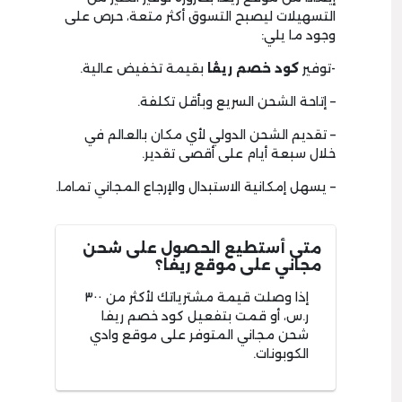
التسهيلات ليصبح التسوق أكثر متعة، حرص على
وجود ما يلي:
-توفير
كود خصم ريڤا
بقيمة تخفيض عالية.
– إتاحة الشحن السريع وبأقل تكلفة.
– تقديم الشحن الدولي لأي مكان بالعالم في
خلال سبعة أيام على أقصى تقدير.
– يسهل إمكانية الاستبدال والإرجاع المجاني تماما.
متى أستطيع الحصول على شحن
مجاني على موقع ريفا؟
إذا وصلت قيمة مشترياتك لأكثر من ٣٠٠
ر.س، أو قمت بتفعيل كود خصم ريفا
شحن مجاني المتوفر على موقع وادي
الكوبونات.