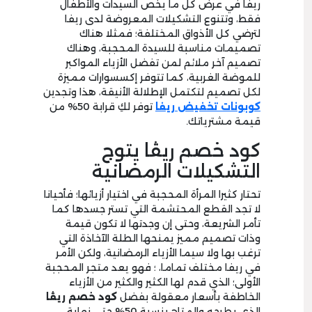
ريفا في عرض كل ما يخص السيدات والأطفال
فقط، وتتنوع التشكيلات المعروضة لدى ريفا
لترضي كل الأذواق المختلفة؛ فمثلا هناك
تصميمات مناسبة للسيدة المحجبة، وهناك
تصميم آخر ملائم لمن تفضل الأزياء المواكبر
للموضة الغربية، كما تتوفر إكسسوارات مميزة
لكل تصميم لتكتمل الإطلالة الأنيقة، هذا وتجدين
كوبونات تخفيض ريفا
توفر لكِ قرابة 50% من
قيمة مشترياتك.
كود خصم ريڤا يتوج
التشكيلات الرمضانية
تحتار كثيرا المرأة المحجبة في اختيار أزيائها؛ فأحيانا
لا تجد القطع المحتشمة التي تستر جسدها كما
تأمر الشريعة، وحتى إن وجدتها لا تكون قيمة
وذات تصميم مميز يمنحها الطلة الآخاذة التي
ترغب بها ولا سيما الأزياء الرمضانية، ولكن الأمر
في ريفا مختلف تماما، ؛ فهو يعد متجر المحجبة
الأولى؛ الذي قدم لها الكثير والكثير من الأزياء
الخاطفة بأسعار معقولة بفضل
كود خصم ريڤا
الذي يطرحه والمتاح بنسبة 50% حتى نهاية