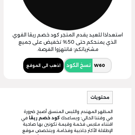
استعدادَا للعيد يقدم المتجر كود خصم ريڤا القوي
الذي يمنحكم حتى 50% تخفيض على جميع
مشترياتكم؛ فانتهزوا الفرصة.
نسخ الكود
اذهب الى الموقع
محتويات
المظهر المهندم واللبس المنسق أصبح ضرورة
في وقتنا الحالي؛ ويساعدك
كود خصم ريڤا
في
اقتناء ملابس فخمة وقيمة تكونين بها صاحبة
الإطلالة الأكثر جاذبية وفخامة، ويتخصص موقع