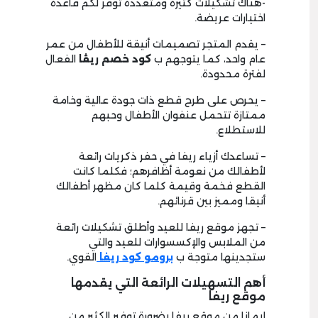
-هناك تشكيلات كثيرة ومتعددة توفر لكم قاعدة
اختيارات عريضة.
– يقدم المتجر تصميمات أنيقة للأطفال من عمر
عام واحد، كما يتوجهم ب
كود خصم ريڤا
الفعال
لفترة محدودة.
– يحرص على طرح قطع ذات جودة عالية وخامة
ممتازة تتحمل عنفوان الأطفال وحبهم
للاستطلاع.
– تساعدك أزياء ريفا في حفر ذكريات رائعة
لأطفالك من نعومة أظافرهم؛ فكلما كانت
القطع فخمة وقيمة كلما كان مظهر أطفالك
أنيقا ومميز بين قرنائهم.
– تجهز موقع ريفا للعيد وأطلق تشكيلات رائعة
من الملابس والإكسسوارات للعيد والتي
ستجدينها متوجة ب
برومو كود ريفا
القوي.
أهم التسهيلات الرائعة التي يقدمها
موقع ريفا
إيمانا من موقع ريفا بضرورة توفير الكثير من