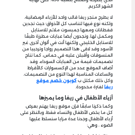
الشهر الكريم.
لا يطرح متجر ريفا قالب واحد للأزياء الرمضانية،
ولكنه نوع فيها لتناسب كل الأذواق؛ حيث تجدين
قفطانات ومعها جمبسوت ملائم للاستايل
ومكمل لها، وتجدون أيضا عبايات مطرزة طبقًا
للاستايل الخليجي ولكنها أتت في ألوان أخرى غير
الأسود وقد لاقى هذا التصميم رواجا وترحيبا من
المتسوقات وأقبلن عليه في حماس، كما تتاح
تصميمات قيمة من العبايات السوداء، وقد
أضاف الموقع عدد من الإكسسوارات كالأقراط
والساعات المناسبة لهذا النوع من التصميمات،
وكل ذلك مكلل ب
كوبون خصم موقع
ريفا
لفترة محدودة.
أزياء الأطفال في ريفا وما يميزها
وكما ذكرنا سابقًا فإن موقع ريفا يهتم بعرض
كل ما يخص الأطفال والنساء فقط، وبالنظر على
أزياء الأطفال وجدنا عدة مزايا سنسلط عليها
الضوء ، وهي: