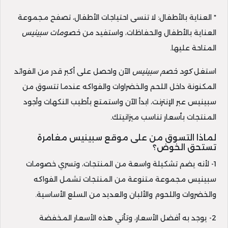
* العناية بالأطفال: لا تنسى احتياجات الأطفال، تصفح مجموعة
العناية بالأطفال والحفاظات، واستفيد من
خصومات سبينيس
المتاحة عليها.
استغل
كود خصم سبينيس
الآن واحصل على أكبر قدر من الفوائد
المكنونة داخل اللحم والخضراوات والفواكه عندما تتسوق من
سبينيس عبر الإنترنت، ابدأ الآن واستمتع بأطيب النكهات وأجود
المنتجات بأسعار تناسب ميزانيتك.
لماذا التسوق من على موقع سبينيس مغامرة
تستحق الخوض؟
1- لأنه يضم تشكيلة واسعة من المنتجات، وتسري خصومات
سبينيس مجموعة متنوعة من المنتجات تشمل الفواكه
والخضروات واللحوم والألبان والعديد من السلع الأساسية.
2- يوجد به أفضل الأسعار، وتأتي هذه الأسعار المخفضة