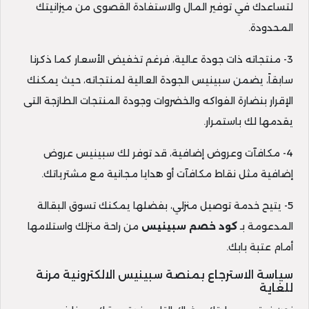
لتساعدك في توفير المال والاستفادة القصوى من ميزانيتك
المحدودة.
3- منتجاته ذات جودة عالية، فرغم تخفيض الأسعار كما ذكرنا
سابقاً، يضمن سبينيس الجودة العالية لمنتجاته، حيث يمكنك
الإقرار بنضارة الفواكه والخضروات وجودة المنتجات الطازجة التى
يقدمها لك باستمرار.
4- مكافآت وعروض إضافية، قد توفر لك سبينيس عروض
إضافية مثل نقاط مكافآت أو هدايا مجانية مع مشترياتك.
5- يتيح خدمة توصيل منزلي، بفضلها يمكنك تسوق البقالة
المدعومة بـ
كود خصم سبينيس
من راحة منزلك واستلامها
أمام عتبة بابك.
سياسة الاسترجاع بمنصة سبينيس الالكترونية مرنة
للغاية