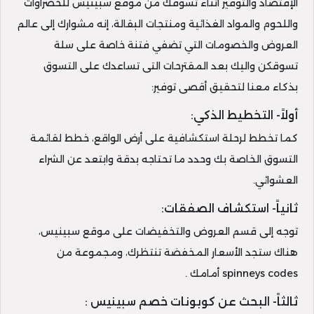
الإقتصاد والتوفير أثناء تسوقك من موقع سبينيس للخضراوات
واللحوم والمواد الغذائية ومنتجات البقالة، إنه مشوارك إلى عالم
العروض والخصومات التي تضفي فتنة خاصة على سلة
تسوقكن واليك بعد المقترحات التى تساعدك على التسوق
بذكاء معنا لتحقيق أقصى توفير:
أولاً- التخطيط الذكي:
كما تخطط لرحلة استكشافية على أرض الواقع، خطط لقائمة
التسوق الخاصة بك وحدد ما تحتاجه بدقة وابتعد عن الشراء
العشوائي.
ثانياً- استكشاف الصفقات:
توجه إلى قسم العروض والتخفيضات على موقع سبينيس،
هناك ستجد الأسعار المخفضة تنتظرك، ومجموعة من
spinneys codes أمامك .
ثالثاً- البحث عن كوبونات خصم سبينيس :