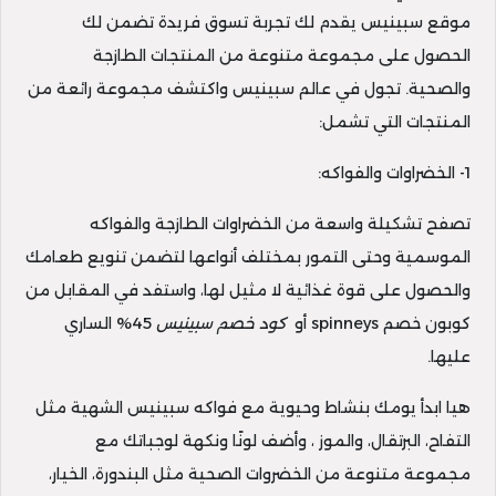
موقع سبينيس يقدم لك تجربة تسوق فريدة تضمن لك
الحصول على مجموعة متنوعة من المنتجات الطازجة
والصحية. تجول في عالم سبينيس واكتشف مجموعة رائعة من
المنتجات التي تشمل:
1- الخضراوات والفواكه:
تصفح تشكيلة واسعة من الخضراوات الطازجة والفواكه
الموسمية وحتى التمور بمختلف أنواعها لتضمن تنويع طعامك
والحصول على قوة غذائية لا مثيل لها، واستفد في المقابل من
كوبون خصم spinneys أو
كود خصم سبينيس
45% الساري
عليها.
هيا ابدأ يومك بنشاط وحيوية مع فواكه سبينيس الشهية مثل
التفاح، البرتقال، والموز ، وأضف لونًا ونكهة لوجباتك مع
مجموعة متنوعة من الخضروات الصحية مثل البندورة، الخيار،