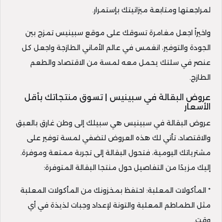
لمراجعتها ومتابعة ميزانيتك بإستمرار.
واخيراً اجعل مغامرة تسوقك على موقع سبينيس تمزج بين
الجودة والتوفير، انغمس في عالم الأماني الطازجة واجعل كل
عنصر في سلتك يحمل معه لمسة من الاقتصاد والطعم
الطازج.
عروض البقالة في سبينيس | تسوق منتجاتك بأقل
الأسعار
عروض البقالة في سبينيس هي سبيلك إلى وطن غارق بالعبق
والاقتصاد، تأتي لك هذه العروض لتضفي لمسة توفير على
مشترياتك اليومية، فتحول البقالة إلى تجربة ممتعة وموفرة.
إليك مزيدًا من التفاصيل حول منتجا البقالة المتوفرة:
* المأكولات المعلبة: احتفظ بمخزونك من المأكولات المعلبة
مثل الطماطم المعلبة والتونة لإعداد وجبات لذيذة في أي
وقت.