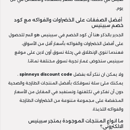
يوم.
أفضل الصفقات على الخضراوات والفواكه مع كود
خصم سبينيس
الجدير بالذكر هنا أن كود الخصم في سبينيس هو السر للحصول
على أفضل الخضراوات والفواكه بأسعار أقل من الأسواق،
فعندما تنوي الإنطلاق في رحلة تسوق أون لاين على موقع
سبينيس ستخوض غمار تجربة تسوق مختلفة تمامًا.
ولا يمكن ان ننكر أنه بفضل
spinneys discount code
،
يمكنك ملئ سلة تسوقكك بأفضل المنتجات الطازجة والصحية
دون أن تفكر في تكلفتها، وتستفيد في المقابل من الأسعار
المخفضة على مجموعة متنوعة من الخضراوات الطازجة
والفواكه اللذيذة.
ما انواع المنتجات الموجودة بمتجر سبينيس
الالكتروني؟