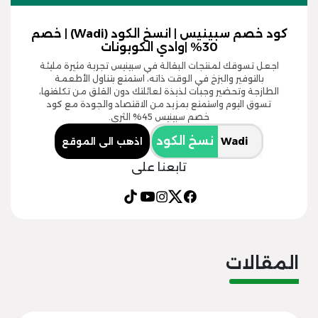
كود خصم سبينيس | انسخ الكود (Wadi) | خصم
30% |وادي الكوبونات
اجعل تسوقك لمنتجات البقالة في سبينيس تجربة مثيرة مليئة
بالتوفير والبزخ في الوقت ذاته، استمتع بتناول الأطعمة
الطازجة وتحضير وجبات لذيذة لعائلتك دون القلق من تكلفتها،
تسوق اليوم واستمتع بمزيد من الاقتصاد والجودة مع كود
خصم سبينيس 45% الثري.
نسخ الكود
اذهب الى الموقع
تابعنا على
المقالات