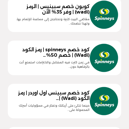
كوبون خصم سبينيس | الرمز
(wadi) | وفر 35% الآن
مقاضي البيت كثيرة وتحتاجين إلى مساعدة للإلمام بها،
ولهذا ننصحك…
كود خصم spinneys | رمز الكود
(Wadi) | خصم 50%…
في زمن كثرت فيه المشاغل والالتزامات استمتع أنت
بالرفاهية دون…
كود خصم سبينس اول اوردر | رمز
الكود (Wadi) |…
حينما تتكئ على أريكتك وتفكر في مسؤوليات أسرتك
المحمولة على…