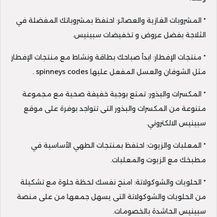
* المشروبات الغازية والعصائر: احتفظ بمشروباتك المفضلة في
الثلاجة بفضل عروض و تخفيضات سبينيس.
* منتجات الإفطار: ابدأ صباحك بطاقة ونشاط مع منتجات الإفطار
مثل الشوفان والعسل المفعل عليها spinneys codes .
* المكسرات والبذور: تمتع بوجبة خفيفة صحية مع مجموعة
متنوعة من المكسرات والبذور التى تتواجد بوفرة على موقع
سبينيس الالكتروني.
* المعلبات والزيوت: احتفظ بمنتجات الطهي الأساسية في
مطبخك مع الزيوت والمعلبات.
* الحلويات والشوكولاتة: امنح نفسك لحظة حلوة مع تشكيلة
من الحلويات والشوكولاتة التى يسهل جمعها من على منصة
سبينيس الحاشدة بالخصومات.