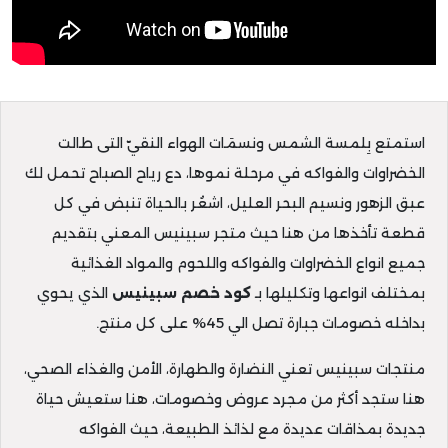
استمتع بِلمسة الشمس ونسمَات الهواء النقيّ التى طالت
الخضراوات والفواكه في مرحلة نموها، دع رياح الصباح تحمل لك
عبق الزهور ونسيم البحر العليل، اشعُر بالحياة تنبض في كل
قطعة تأخذها من هنا حيث متجر سبينيس المعني بتقديم
جميع انواع الخضراوات والفواكه واللحوم والمواد الغذائية
بمختلف انواعها وتكليلها بـ
كود خصم سبينيس
الذي يحوي
بداخله خصومات جبارة تصل الي 45% على كل منتج.
منتجات سبينيس تعني النضارة والطهارة، الأمن والغذاء الصحي،
هنا ستجد أكثر من مجرد عروض وخصومات، هنا ستعيش حياة
جديدة بمذاقات عديدة مع لذائذ الطبيعة، حيث الفواكه