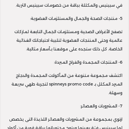
في سبينيس والمكللة بباقة من خصومات سبينيس الثرية.
5- منتجات الصحة والجمال والمستلزمات العضوية:
تصفح الأغراض الصحية ومستلزمات الجمال التابعة لماركات
عالمية وحتى المنتجات العضوية لتلبية احتياجاتك الغذائية
الخاصة، كل ذلك ستجده على موقعنا بـأسعار مثالية.
6- المنتجات المجمدة والفراخ المبردة:
اكتشف مجموعة متنوعة من المأكولات المجمدة والدجاج
المبرد المكلل بـ spinneys promo code لتجربة طهي سريعة
وسهلة.
7- المشروبات والعصائر:
ارتوي بمجموعة من المشروبات والعصائر اللذيذة التى يخصص
لها سبينيس فئة بعينها ويتوج محتوياتها بباقة قوية من أكواد