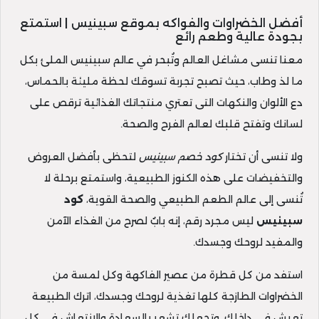
أفضل الخضراوات والفواكه بموقع سبينيس | استمتع
بجودة عالية وطعم رائع
معنا تنسى مشاغل العالم وتُبحر في عالم سبينيس الملئ بكل
ما لذ وطاب، حيث تصبح تجربة تسوقك لحظة مليئة بالحماس،
دع الألوان والنكهات التى تعتري منتجاتك الغذائية ترقص على
لسانك وتفتح قلبك لعالم الفرح والصحة.
ولا تنسى أن تختار
كود خصم سبينيس
لتحظى بأفضل العروض
والتخفيضات على هذه الكنوز الطبيعية، واستمتع برحلة لا
تُنسى إلى عالم الطعم الطبيعي والصحة القوية،
كود
سبينيس
ليس مجرد رقم، إنه بابٌ لصرح من الغذاء الآمن
والمفيد لروحك وجسدك.
استفد من كل قطرة من عصير الفاكهة وكل لمسة من
الخضراوات الطازجة كلها تغذية لروحك وجسدك، اترك الطبيعة
تعيش في داخلك، وتجعلك تشعر بالسعادة والانتعاش في كل