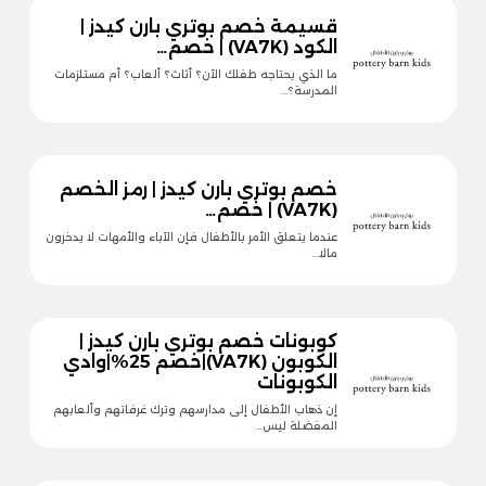
قسيمة خصم بوتري بارن كيدز |
الكود (VA7K) | خصم…
ما الذي يحتاجه طفلك الآن؟ أثاث؟ ألعاب؟ أم مستلزمات
المدرسة؟…
خصم بوتري بارن كيدز | رمز الخصم
(VA7K) | خصم…
عندما يتعلق الأمر بالأطفال فإن الآباء والأمهات لا يدخرون
مالا…
كوبونات خصم بوتري بارن كيدز |
الكوبون (VA7K)|خصم 25%|وادي
الكوبونات
إن ذهاب الأطفال إلى مدارسهم وترك غرفاتهم وألعابهم
المفضلة ليس…