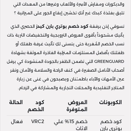
والديكورات ومفارش الأسِرة والألعاب وغيرها من المعدات التي
تليق بفلذة كبدك غير أنكِ تخشين إيقاع الجور على الميزانية ؟
تسوقي إذن برفقة
كود خصم بوتري بارن كيدز
الحصري الذي
يأتيكِ مشحوذاً بأقوى العروض الترويجية والتخفيضات الثرية ذات
نسب الخصم المُغرية حتى يتسنى لكِ تأثيث غرفة طفلك أو
طفلتك بأفضل المستلزمات المنزلية الفاخرة الموثقة بشهادة
GREENGUARD التي تضمن الظفر بالجودة المنشودة كي يرفل
أصحاب الأنامل الصغيرة في كنف الراحة والسلامة والأمان وتقر
عين الأمهات والآباء باطمئنان ويصبحون في غنى عن زيارة
المتاجر التقليدية والمحلات التجارية والمشاركة في الزحام.
الكوبونات
العروض
كود
الحالة
المتوفرة
الخصم
كود خصم
خصم 15% علي
VRC2
فعال
بوتري بارن
الاثاث