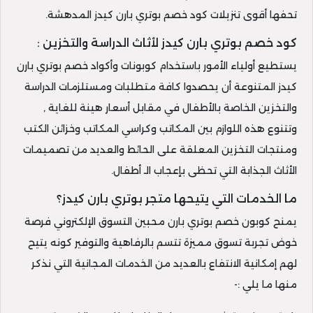
تحفها أقوى تنزيلات كود خصم بوتري بارن كيدز المدهشة.
كود خصم بوتري بارن كيدز لأثاث الدراسة والتخزين :
يستطيع أولياء الأمور باستخدام كوبونات وأكواد خصم بوتري بارن
كيدز المتنوعة أن يحصدوا كافة متطلبات ومستلزمات الدراسة
والتخزين الخاصة بالأطفال في مقابل أسعار هينة للغاية ,
وتتنوع هذه اللوازم بين المكاتب وكراسي المكاتب وخزائن الكتب
ومنتجات التخزين المعلقة على الحائط والعديد من تصميمات
الأثاث الجذابة التي تحظى بإعجاب الـ أطفال.
ما الخدمات التي يتيحها متجر بوتري بارن كيدز؟
يمنح كوبون خصم بوتري بارن محبين التسوق الإلكتروني فرصة
خوض تجربة تسوق مميزة تتسم بالرفاهية والتوفير كونه يتيح
لهم إمكانية الانتفاع بالعديد من الخدمات المجانية التي نذكر
منها ما يلي :-