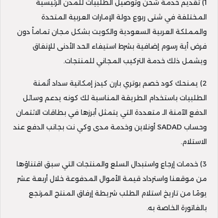
1) تقديم خدمة شحن وتوصيل الطلبيات للمدن الرئيسية
المختلفة في شتى ربوع دولة الإمارات العربية المتحدة
والمملكة العربية السعودية والكويت بشكل مجان تماماً دون
فرض أية رسوم إضافية بشرط استيفاء الحد الأدنى للإنفاق
ويشمل ذلك خدمة التركيب المجاني للمنتجات.
2) يمنحك كود خصم بوتري بارن كيدز إمكانية سداد أثمنة
الطلبيات باستخدام الطريقة المناسبة لك كونه يدعم وسائل
الدفع الآمنة الـ متعددة التي يتمثل أبرزها في بطاقات الائتمان
وحساب SADAD أونلاين وخدمة مدى وكي نت بجانب الدفع عند
الاستلام.
3) خدمات إرجاع واستبدال السلع والمنتجات التي سبق اقتناؤها
من موقعنا واسترداد قيمة الأموال المدفوعة خلال أربعة عشر
يومًا من تاريخ استلام الطلب شريطة إرفاق المنتج المرتجع
بالفاتورة الخاصة به.