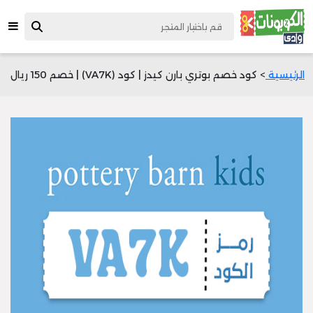
الرئيسية
> كود خصم بوتري بارن كيدز | كود (VA7K) | خصم 150 ريال