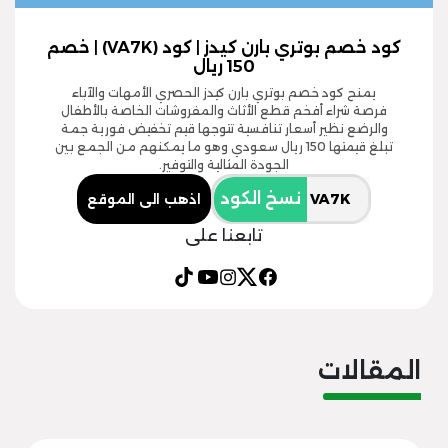
كود خصم بوتري بارن كيدز | كود (VA7K) | خصم
150 ريال
يمنح كود خصم بوتري بارن كيدز الحصري الأمهات والآباء
فرصة شراء أفخم قطع الأثاث والمفروشات الخاصة بالأطفال
والرضع نظير أسعار تنافسية تتوجها قيم تخفيض فورية جمة
تبلغ قيمتها 150 ريال سعودي وهو ما يمكنهم من الجمع بين
الجودة المثالية والتوفير.
نسخ الكود
اذهب الى الموقع
تابعنا على
المقالات