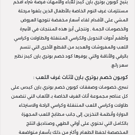
يتيح كوبون بوتري بارن كيدز للآباء والأمهات فرصة شراء أفخم
مستلزمات غرف النوم الخاصة بالأطفال الذين بلغوا مرحلة
المشي على الأقدام لقاء أسعار مخفضة تتوجها العروض
والخصومات الجمة , وتتجلى أبرز هذه المنتجات في الأسِرة
وأطقم أدوات التحويل والكراسي المتنقلة والطاولات وكراسي
اللعب والمفروشات والعديد من القطع الأخرى التي تتسم
بالرقي والأناقة والتي يوفرها كود خصم بوتري بارن كيدز نظير
سعر رائع.
كوبون خصم بوتري بارن لأثاث غرف اللعب :
تسري خصومات وصفقات كوبون خصم بوتري بارن كيدس على
كل عناصر مجموعة أثاث الغرف الخاصة بـ الألعاب التي تتضمن
طاولات وكراسي اللعب المتنقلة وكراسي الراحة والاسترخاء
الدوارة وأنظمة التخزين, إلى جانب مطابخ اللعب المجهزة
بالكامل التي تحتوي على أواني الطهي وصناديق الثلج
المخصصة لحفظ الطعام وأكثر من ذلك بأسعار متواضعة