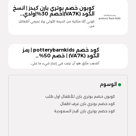
كوبون خصم بوتري بارن كيدز | انسخ
الكود (VA7K)|خصم 30%|وادي…
كوني أمًا مثالية من الدرجة الأولى ولا تحرمي أطفالكِ
من…
كود خصم potterybarnkids | رمز
الكود (VA7K) | خصم 50%…
أصعب مأزق هو أن ترغب في إنجاز شيء ما على…
الوسوم
كوبون خصم بوتري بارن للأطفال اول طلب
كود خصم بوتري بارن غرف اطفال
كود خصم بوتري بارن كيدز السعودية