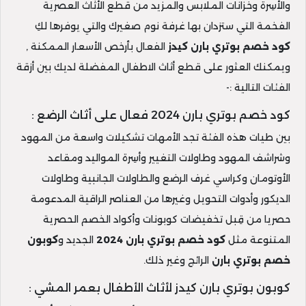
والأسِرة وخزانات الملابس والمزيد من قطع الأثاث العصرية
الفخمة التي ستزدان بها غرفة نوم صغيرك والتي يوفرها لكِ
كود خصم بوتري بارن كيدز
الفعال بأرخص الأسعار الممكنة ,
ويمكنك العثور على قطع أثاث الاطفال المفضلة لديك بين أزقة
الفئات التالية :-
كود خصم بوتري بارن 2024 فعال على أثاث الرضع :
بين طيات هذه الفئة تجد الأمهات تشكيلات واسعة من المهود
وشراشف المهود وطاولات التغيير وأسِرة المواليد ومقاعد
الأوتومان وكراسي غرف الرضع والطاولات الجانبية وطاولات
الديكور وأدوات التحويل وغيرها من العناصر الراقية المدعومة
حصريا من قِبل تخفيضات كوبونات وأكواد الخصم الحصرية
المتنوعة مثل
كود خصم بوتري بارن 2024
الجديد و
كوبون
خصم بوتري بارن
الرائج وغير ذلك.
كوبون بوتري بارن كيدز لأثاث الأطفال بعمر المشي :