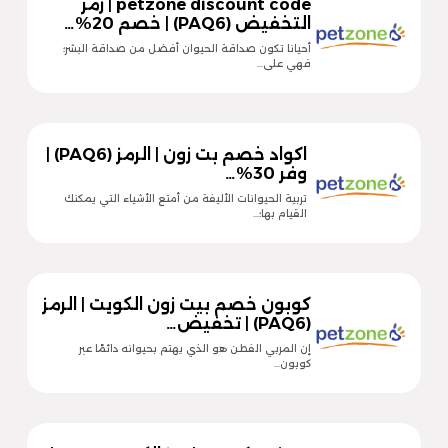
petzone discount code | رمز
التخفيض (PAQ6) | خصم 20%…
أحيانا تكون صداقة الحيوان أفضل من صداقة البشر؛
فهي على…
اكواد خصم بت زون | الرمز (PAQ6) |
وفر 30%…
تربية الحيوانات الأليفة من أمتع الأشياء التي يمكنك
القيام بها؛…
كوبون خصم بيت زون الكويت | الرمز
(PAQ6) | تخفيض…
إن المربي الفطن هو الذي يهتم بحيوانه دائمًا عبر
كوبون…