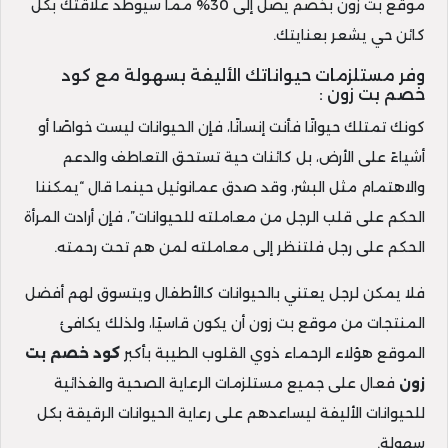
موقع بت زون بخصم يصل إلى 30% مما سيوطد علاقتك بكل
كائن حي يشعر بعنايتك.
وفر مستلزمات حيواناتك الأليفة بسهولة مع كود
خصم بت زون :
كونك تمتلك حيوانًا فأنت إنسانًا، فإن الحيوانات ليست خواصًا أو
أشياءً على الأرض، بل كائنات حية تستحق التعاطف والدعم
والاهتمام مثل البشر، وقد صدق عمانوئيل حينما قال “يمكننا
الحكم على قلب الرجل من معاملته للحيوانات”، فإن أرادت المرأة
الحكم على رجل فلتنظر إلى معاملته لمن هم تحت رحمته.
فلا يمكن لرجل يعتني بالحيوانات كالأطفال ويتسوق لهم أفضل
المنتجات من موقع بت زون أن يكون قاسيًا، ولذلك يكافئ
الموقع هؤلاء الرحماء ذوي القلوب الطيبة بأكبر
كود خصم بت
زون
فعال على جميع مستلزمات الرعاية الصحية والغذائية
للحيوانات الأليفة ليساعدهم على رعاية الحيوانات الرقيقة بكل
سهولة.