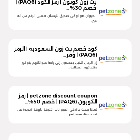
بت زون كوبون | رمز الكود (PAQ6) |
خصم 30%…
الحيوان هو أوفى صديق للإنسان، فعلى الرغم من أنه
غير…
كود خصم بت زون السعوديه | الرمز
(PAQ6) | وفر…
إن الرجال الذين يعمدون إلى راحة حيواناتهم بتوفير
منتجاتهم الغذائية…
petzone discount coupon | رمز
الكوبون (PAQ6) | خصم 50%…
لماذا يبحث عاشقي الحيوانات الأليفة بلهفة شديدة عن
petzone discount…