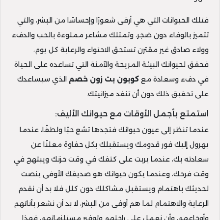
فتلك الحيوانات التي هي أرقى شعورًا وإحساسًا من البشر، والتي
تتميز بالوفاء دون ضجر، وتمتلك مشاعر مملوءة بالحب والدفء
وولاء صادق غير مقترن تستحق الاحتواء والرعاية كل يوم،
فحقق لحيوانك البيئة المريحة والآمنة التي تساعده على الحياة
في دفء وسعادة مع
كوبون بت زون خصم
الذي سيساعدك
على تحقيق ذلك دون أن تنفد ميزانيتك.
استمتع بأجمل الأوقات مع حيوانك الأليف:
عندما تنظر إلى عيون حيوانك فتجدها تشع حبًا ولطفًا، عندما
يهرول إليك فور قدومك ويستقبلك بكل حفاوة معلنًا عن
سعادته بك، عندما يربت على كتفك في وقت حزنك ويبتهج في
وقت فرحك، وعندما يكون حيوانك هو صديقك الأوفى ينصت
لحديثك باهتمام ويستقبل مشاكلك دون كلل فلا بد أن نقدم
الرعاية والاهتمام لما هم أوفى من البشر، لا بد أن نشعر بأناتهم
وأوجاعهم، وأن نعمل على راحتهم وتوفير مستلزماتهم، فهذا