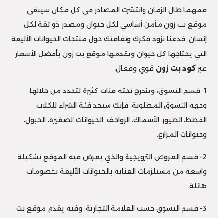
فمهما طال الزمان وانتشرت المصادر في كل مكان سيبقى
موقع بت زون مأمن أساسي لكل حيوان ومصدر ذو ثقة لكل
إنسان، فدعنا نزود فكرك وثقافتك حول منتجات الحيوانات الأليفة
التي يحتاجها كل حيوان ويقدمها موقع بت زون بأفضل الأسعار
عبر
كود بت
زون
قوي وفعال.
1- قسم التسوق، ويندرج تحته فئات كثيرة لتحدد من خلالها
وجهة التسوق المطلوبة، فإنك ستجد فئة الشراء للكلاب،
القطط، الطيور، الأسماك، الزواحف، الحيوانات الصغيرة، الخيول،
وحيوانات المزارع.
2- قسم العروض الترويجية والذي يعرض فيه الموقع تشكيلة
واسعة من مستلزمات العناية بالحيوانات الأليفة بخصومات
هائلة.
3- قسم التسوق حسب العلامة التجارية، وفيه يقدم موقع بت