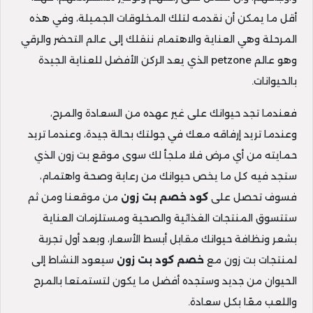
أقل ما يمكن أن نقدمه لتلك المخلوقات الجميلة، وفي هذه
المرحلة وهي العناية والاهتمام ننقلك إلى عالم التحضر والرقي
وهو عالم petzone الذي يعد الركن الأفضل للعناية الجيدة
بالحيوانات.
فعندما تجد حيوانك على غير عهده من السعادة والمرح،
وعندما تريد إرفاقه معك في جولتك بحالة جيدة، وعندما تريد
حمايته من أي مرض فلا ملجأ لك سوى موقع بت زون الذي
ستجد فيه كل ما يخص حيوانك من رعاية وصحة واهتمام،
فسوف تحصل على
كود خصم بت زون
من موقعنا ومن ثم
ستتسوق المنتجات الغذائية والصحية ومستلزمات العناية
بشعر ونظافة حيوانك مقابل أبسط الأسعار، وبعد أول تجربة
لمنتجات بت زون مع
خصم كود بت زون
سيعود النشاط إلى
الحيوان من جديد وستجده أفضل ما يكون لتستمتعا بالمرح
واللعب معًا بكل سعادة.