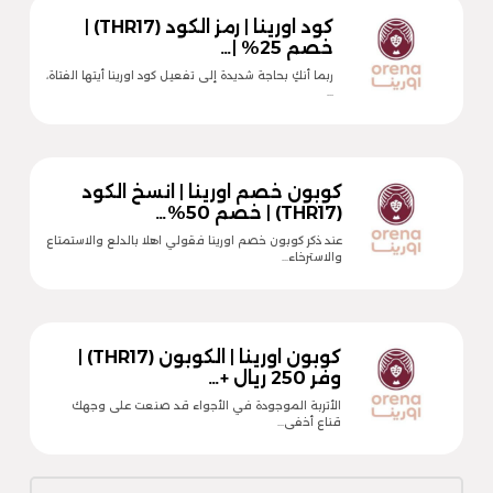
كود اورينا | رمز الكود (THR17) |
خصم 25% |…
ربما أنكِ بحاجة شديدة إلى تفعيل كود اورينا أيتها الفتاة،
…
كوبون خصم اورينا | انسخ الكود
(THR17) | خصم 50%…
عند ذكر كوبون خصم اورينا فقولي اهلا بالدلع والاستمتاع
والاسترخاء…
كوبون اورينا | الكوبون (THR17) |
وفر 250 ريال +…
الأتربة الموجودة في الأجواء قد صنعت على وجهك
قناع أخفى…