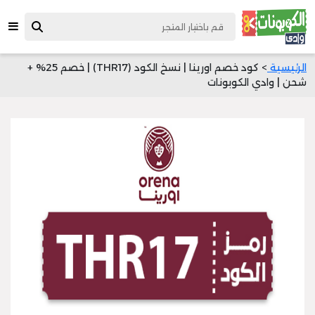
الرئيسية
> كود خصم اورينا | نسخ الكود (THR17) | خصم 25% +
شحن | وادي الكوبونات