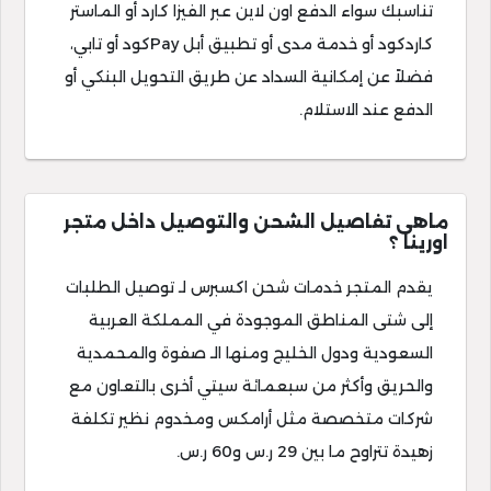
تناسبك سواء الدفع اون لاين عبر الفيزا كارد أو الماستر
كاردكود أو خدمة مدى أو تطبيق أبل Payكود أو تابي،
فضلاً عن إمكانية السداد عن طريق التحويل البنكي أو
الدفع عند الاستلام.
ماهى تفاصيل الشحن والتوصيل داخل متجر
اورينا ؟
يقدم المتجر خدمات شحن اكسبرس لـ توصيل الطلبات
إلى شتى المناطق الموجودة في المملكة العربية
السعودية ودول الخليج ومنها الـ صفوة والمحمدية
والحريق وأكثر من سبعمائة سيتي أخرى بالتعاون مع
شركات متخصصة مثل أرامكس ومخدوم نظير تكلفة
زهيدة تتراوح ما بين 29 ر.س و60 ر.س.