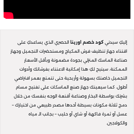
إليكِ سيدتي
كود خصم اورينا
الحصري الذي يساعدكِ على
اقتناء جهاز تنظيف فرش المكياج ومستحضرات التجميل وجهاز
صناعة الماسك المنزلي بجودة مضمونة وبأقل الأسعار
الممكنة، سيتيح لكِ هذا إمكانية الاعتناء بفرشاتك وأدوات
التجميل خاصتك بسهولة وأريحية حتى تتمتع بعمر افتراضي
أطول، كما سيعينك جهاز صنع الماسكات على تفتيح مسام
بشرتك بواسطة البخار وصناعة أقنعة الوجه بنفسك من خلال
دمج ثلاثة مكونات بسيطة أحدها مصدر طبيعي من اختيارك –
عسل أو ثمرة فاكهة أو شاي أو حليب – بجانب الـ مياه
والكولاجين.