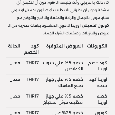
كل ذلك يا عزيزتي وأنتِ جليسة الـ هوم دون أن تتكبدي أي
مشقة ودون أن تطرقي باب طبيب أو صالون تجميل أو بيوتي
سنتر، مرحى بالجمال والراحة والمتعة والـ فرح والتوفير مع
كوبون تخفيض اورينا
الـ قوي المشحوذ بباقات حصرية من الـ
عروض والتنزيلات وصفقات الشراء الجمة.
الكوبونات
العروض المتوفرة
كود
الحالة
الخصم
كود خصم
خصم 5% علي حبوب
THR17
فعال
اورينا
الكولاجين
اورينا كود
خصم 5% علي جهاز
THR17
فعال
خصم
صنع الماسك
خصم
خصم 5% علي جهاز
THR17
فعال
اورينا
تنظيف فرش المكياج
كوبون
خصم 25% علي
THR17
فعال