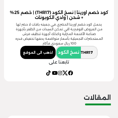
كود خصم اورينا | نسخ الكود (THR17) | خصم 25%
+ شحن | وادي الكوبونات
يحمل كود خصم اورينا الحصري في جعبته باقات لا حصر لها
من العروض التوفيرية التي تمكن السيدات من الظفر بأجهزة
صناعة الأقنعة المنزلية وكذلك أجهزة تنظيف فرش
المستحضرات التجميلية بأسعار متواضعة يحفها تخفيض قدره
100 ريال سعودي فأكثر.
نسخ الكود
اذهب الى الموقع
تابعنا على
المقالات