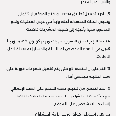
والشراء عبر المتجر.
3) بادر بـ تحميل تطبيق orena أو افتح الموقع الإلكتروني
وتفرس الفئات المنسدلة أعلاه وابدأ في عرض المنتجات وتخير
المرغوب منها وأدرجه إلى حقيبة المشتريات خاصتك.
4) عند الـ إنتهاء من التسوق قم بلصق رمز
كوبون خصم اورينا
كلين
في الـ Box المخصص له بالسلة والمشار إليه بعبارة ادخل
الـ Code.
5) انقر على زر استخدم ناو حتى يتم تفعيل خصومات فورية على
سعر الطلبية فيمسي أقل.
6) عند التحقق من تطبيق نسبة الخصم على السعر الإجمالي
قم بـ تأكيد طلب الشراء وذلك بعد استيفاء البيانات الخاصة بـ
إنشاء حساب شخصي على الموقع.
ما هي أسماء اكواد اورينا الأكثر انتشاراً ؟