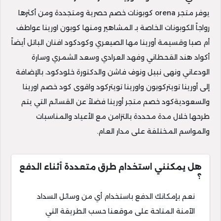
يوفر متجر orena كوبونات خصم حصرية ومتجددة ومن أكثرها
رواجاً الكوبونات الخاصة بـ المشاهير ومنها كوبون اورينا عواطف
أم صبا وقسيمة أورينا مها الصيعري وكودكود افنان الباتل أيضاً
أكواد هند القحطاني وفهد العرادي وسعد الشمري وسارة
الودعاني ونهى نبيل ونوف فاشن والدكتورة خلودكود، بالإضافة
إلى أورينا تويتركوبون واورينا تويتركود واقوى كود خصم اورينا
والسعوديةكود خصم متجر أورينا فضلاً عن القسائم التي يتم
طرحها خلال مدة محددة بالتزامن مع الأعياد والمناسبات
والمواسم المختلفة على مدار العام.
هل يمكنني استخدام طرق متعددة أثناء الدفع
؟
نعم بإمكانك الدفع باستخدام أي من وسائل السداد
الآمنة المتاحة على موقعنا حسب الطريقة التي