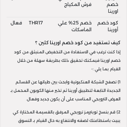
خصم
فرش المكياج
اورينا
كود خصم
خصم 25% علي
THR17
فعال
أورينا
الماسكات
كيف تستفيد من كود خصم اورينا كلين ؟
إذا كنت ترغب في الاستفادة من التخفيض المنبثق من كود
خصم اورينا فيمكنك تحقيق ذلك بطريقة سهلة من خلال
القيام بما يلي :-
1) تصفح الشبكة العنكبوتية وابحث بين طياتها عن القسائم
الجديدة التابعة لتطبيق أورينا ثم تخير منها الكوبون المحمل بـ
العرض الترويجي المناسب على أن يكون جديد وفعال.
2) قم بنسخ تويتررمز ترويجي المرفق بالقسيمة المختارة كي
يبيت باستطاعتك لصقه والانتفاع به حال القيام بـ التسوق