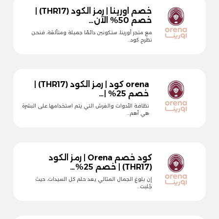
خصم اورينا | رمز الكود (THR17) |
خصم 50% الآن…
مع متجر أورينا، ستكونين دائمًا جميلة ومتألقة، فنحن
نطرح كود…
orena كود | رمز الكود (THR17) |
خصم 25% |…
نظافة الأدوات والفرش التي يتم استخدامها على البشرة
هي أهم…
كود خصم Orena | رمز الكود
(THR17) | خصم 25%…
إن بلوغ الجمال المثالي يعد حلم كل السيدات، حيث
جُلبت…