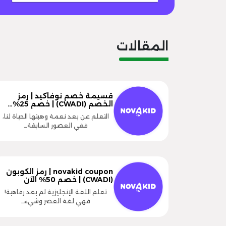
المقالات
قسيمة خصم نوفاكيد | رمز
الخصم (CWADI) | خصم 25%…
التعلم عن بعد نعمة وهبتها الحياة لنا،
ففي العصور السابقة…
novakid coupon | رمز الكوبون
(CWADI) | خصم 50% الآن
تعلم اللغة الإنجليزية لم يعد رفاهية!
فهي لغة العصر وشيء…