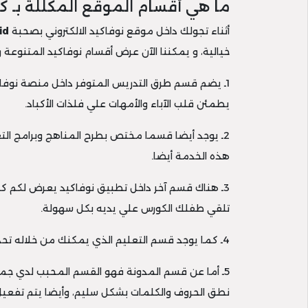
ما هي أقسام الموقع المكللة بـ ك
أثناء تجولك داخل موقع نوفاكيد الالكتروني بصحبة
id
خيالية، و يمكننا الآن عرض أقسام نوفاكيد المتنوعة و
1ـ يضم قسم طرق التدريس المتوفر داخل منصة نوفاك
يطمئن قلب الآباء والأمهات علي فلذات الأكباد.
2ـ يوجد أيضا قسما مختص بطرح المناهج وبرامج التعلم الممتازة التي تجعل طفلك يتحدث الإنجليزية بطلاقة وفي خلال وقت قياسي، ويتم تفعيل
هذه الخدمة أيضا.
3ـ هناك قسم آخر داخل تطبيق نوفاكيد يعرض لكم كا
تلقي طفلك الكورس علي يديه بكل سهولة.
4ـ كما يوجد قسم التعليم الذي يمكنك من خلاله تحديد مستوي طفلك قبل البدء في المنحة لكي يتم اختيار المنهج الذي يقدم إليه من خلال نوفاكيد.
5ـ أما عن قسم المدونة فهو القسم المحبب لدي جمي
نطق الحروف والكلمات بشكل سليم، وأيضا يتم تفعي