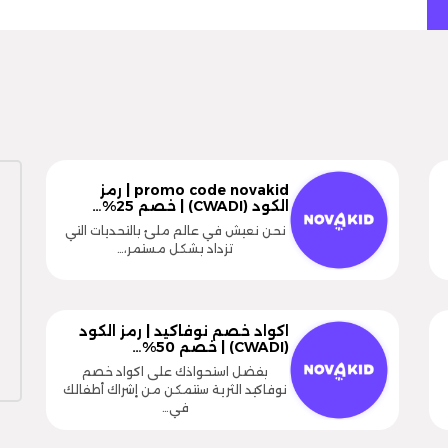
promo code novakid | رمز
الكود (CWADI) | خصم 25%…
نحن نعيش في عالم ملئ بالتحديات التي
تزداد بشكل مستمر،…
اكواد خصم نوفاكيد | رمز الكود
(CWADI) | خصم 50%…
بفضل استحواذك على اكواد خصم
نوفاكيد الثرية ستتمكن من إشراك أطفالك
في…