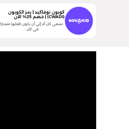
كوبون نوفاكيد | رمز الكوبون
(CWADI) | خصم 25% الآن
تسعى كل أم إلى أن يكون طفلها متميزا
في كل…