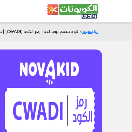
الرئيسية
> كود خصم نوفاكيد | رمز الكود (CWADI) | خصم 25% الآن