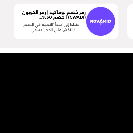
رمز خصم نوفاكيد | رمز الكوبون
(CWADI) | خصم 30%…
استنادا إلى مبدأ "التعليم في الصغر
كالنقش على الحجر" يسعى…