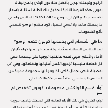
الرفيع وتجعلك تبدين بأفضل حلة دون الإضرار بالميزانية، لا
تفوتي هذه الفرصة النادرة لتحقيق تلك الطلة المثالية بأسعار
تنافسية وهلم الآن إلى موقع محلات m.sou للملابس واقتني
ما يجعلك فاتنة ولا تنسي تفعيل
كود خصم ام سو
لتنعمي
بأكبر الخصومات.
ما هي الأقسام التي يدعمها كوبون خصم ام سو؟
تعد الملابس النسائية بمثابة لوحة فنية ترسمها حواء بألوان
الأمل والأحلام، فهي قصة عاطفية ترويها على جسدها، ففي
كل قطعة ملبسية ترتديها تكمن أمنياتها وتطلعاتها، وفي كل
تفصيلة تنبض بجمال خاص، لذا وفرنا لها مجموعة مميزة من
الملابس الرائعة في عدة أقسام نذكرها كما يلي:
أولًا: قسم الكولكشن مدعومة بـ كوبون تخفيض ام
سو
ثياب الخروج هي تلك الأزياء الفاتنة التي تمنحكِ جاذبية فورية
وجاهزية للتألق في أي لحظة، فهي تعبر عن تأنقكِ وذوقك