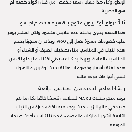
الإبداع، وكل هذا مقابل سعر مخفض من قبل
أكواد خصم ام
سو
الحصرية.
ثالثًا: رواق أوكازيون متوج بـ قسيمة خصم ام سو
هذا القسم يحوي بداخله عدة ملابس متميزة ولكن المتجر يوفر
عليه خصومات مميزة تصل إلى 50%، ويذكر أن متجرنا يدعم
هذه الثياب في المناسب مثل تصفيات الصيف أو الشتاء أو
المناسبات العامة، وبهذا يمكنك سيدتي اقتناء ما يحلو لك من
هذه الفئة بأسعار وخصومات هائلة بحيث توفرين مالكِ، ولا
تنسي أنها ذات جودة عالية.
رابعًا: القادم الجديد من الملابس الرائعة
يوفر متجر محلات M.Sou للملابس قسمًا خاصًا بكل ما هو
جديد في عالم الأزياء، حيث يوجد فيه باقة مميزة من الثياب
التابعة لأشهر الماركات والمصممة حديثًا لتناسب أحدث صيحات
الموضة.