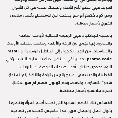
الفريد، فهي قطع تأسر الأنظار وتجعلكِ نجمة في كل الأحوال
ومع
كود خصم ام سو
يمكنكِ الآن الاستمتاع بأجمل ملابس
الخروج بأسعار مذهلة.
بالنسبة للبناطيل، فهي الرفيقة المثالية لأيامكِ العادية
والمميزة، إنها تجمع بين الراحة والأناقة، وتناسب مختلف الأوقات
والمناسبات، من الجينز الكاجوال إلى البناطيل الرسمية، و
msou
promo code
يجعلها في متناول يديكِ بأسعار خيالية، تسوّقي
اليوم وجددي خزانتكِ بأحدث صيحات الموضة، أما التوبات
القطينة والجيب فهي مزيج رائع من الراحة والأناقة، إنها تمنحكِ
شعورًا بالاسترخاء والدفء، ومع
كوبون خصم ام سو
يمكنكِ
تجديد ملابسكِ بأسعار مخفضة.
الفساتين تلك القطع الساحرة التي تجسد أحلام المرأة وتغمرها
بألوان الأمل والجمال، فهي عدة أحاسيس تتجسد في تصاميم