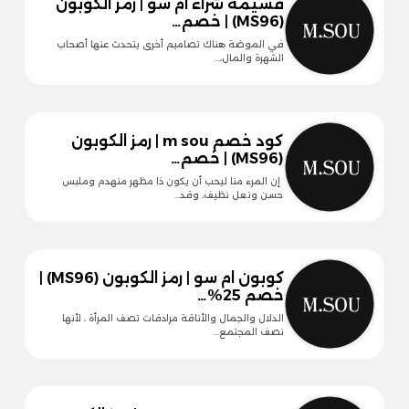
قسيمة شراء ام سو | رمز الكوبون
(MS96) | خصم…
في الموضة هناك تصاميم أخرى يتحدث عنها أصحاب
الشهرة والمال،…
كود خصم m sou | رمز الكوبون
(MS96) | خصم…
إن المرء منا ليحب أن يكون ذا مظهر منهدم وملبس
حسن ونعل نظيف، وقد…
كوبون ام سو | رمز الكوبون (MS96) |
خصم 25%…
الدلال والجمال والأناقة مرادفات تصف المرأة ، لأنها
نصف المجتمع…