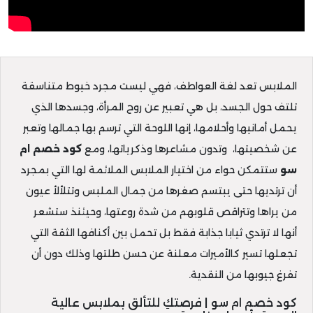
الملابس تعد لغة العواطف، فهي ليست مجرد خيوط متناسقة
تلتف حول الجسد، بل هي تعبير عن روح المرأة، وجسدها الذي
يحمل أمانيها وأحلامها، إنها اللوحة التي ترسم بها جمالها وتعبر
عن شخصيتها، وتدون مشاعرها وذكرياتها، ومع
كود خصم ام
سو
ستتمكن حواء من اختيار الملابس الملائمة لها التي بمجرد
أن ترتديها حتى يبتسم صغرها من جمال الملبس وتتلألأ عيون
من يراها وتتراقص قلوبهم من شدة روعتها، وحيئنذ ستشعر
أنها لا ترتدي ثيابا جذابة فقط بل تحمل بين أكنافها الثقة التي
تجعلها تسير كالأميرات معلنة عن حسن طلتها وذلك دون أن
تفرغ جيوبها من النقدية.
كود خصم ام سو | فرصتكِ للتألق بملابس عالية