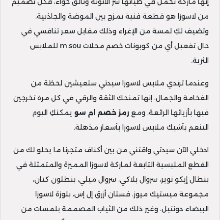
إنها ماركة تحمل في طياتها سر الأنوثة وتألق حواء، فكل تصميم
من لاسوزا هو قطعة فنية تمزج بين الموضة والجاذبية،
وتضيف لكِ لمسة من الإغراء وذلك مقابل سعر تنافسي في
حال تفعيل أي من كوبونات خصم محلات m.sou للملابس
الثرية.
وعندما ترتدي ملابس لاسوزا سيدتي ستعيشين لحظة من
الفخامة والجمال، إنها تمنحكِ الثقة والرقي في كل مرة تخرجين
فيها بأزيائها الرائعة، ومع
رمز خصم ام سو
يمكنكِ اليوم
التنعم بأشيك ملابس لاسوزا بأسعار مذهلة.
ادخلي الآن سيدتي واقتني من بين أكناف متجرنا ما يحلو لك من
القطع الملبسية التابعة لماركة لاسوزا المميزة والمتمثلة في
بنطال إيكو نوير، سروال بلاكي، سروال ميلي، بنطلون كتان،
مجموعة ميستيك ميوز، فستان أزرق إل إس، بلوزة لاسوزا
البيضاء دونتيل، وغير ذلك من الثياب المصممة بلمسات من