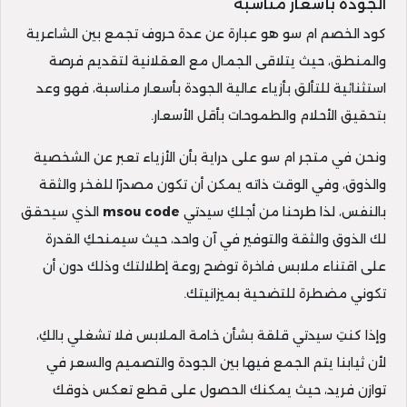
الجودة بأسعار مناسبة
كود الخصم ام سو هو عبارة عن عدة حروف تجمع بين الشاعرية
والمنطق، حيث يتلاقى الجمال مع العقلانية لتقديم فرصة
استثنائية للتألق بأزياء عالية الجودة بأسعار مناسبة، فهو وعد
بتحقيق الأحلام والطموحات بأقل الأسعار.
ونحن في متجر ام سو على دراية بأن الأزياء تعبر عن الشخصية
والذوق، وفي الوقت ذاته يمكن أن تكون مصدرًا للفخر والثقة
بالنفس، لذا طرحنا من أجلكِ سيدتي
msou code
الذي سيحقق
لك الذوق والثقة والتوفير في آن واحد، حيث سيمنحكِ القدرة
على اقتناء ملابس فاخرة توضح روعة إطلالتك وذلك دون أن
تكوني مضطرة للتضحية بميزانيتك.
وإذا كنتِ سيدتي قلقة بشأن خامة الملابس فلا تشغلي بالكِ،
لأن ثيابنا يتم الجمع فيها بين الجودة والتصميم والسعر في
توازن فريد، حيث يمكنك الحصول على قطع تعكس ذوقك