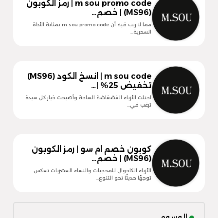
m sou promo code | رمز الكوبون
(MS96) | خصم…
مما لا ريب فيه أن m sou promo code بمثابة الأداة
السحرية…
m sou code | انسخ الكود (MS96)
تخفيض 25% |…
احتلت الأزياء الفضفاضة الساحة وأصبحت خيار كل سيدة
ترغب في…
كوبون خصم ام سو | رمز الكوبون
(MS96) | خصم…
الأزياء الكاجوال للمحجبات والنساء العصريات تعكس
توجهًا حديثًا نحو التنوع…
الوسوم