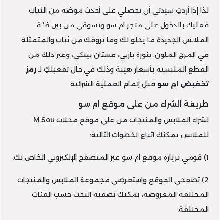
لذا إذا أردتِ سيدتي أن تحصلي على أحدث موضة من الثياب
فعليك بالدخول على متجر ام سو وتسوقي من بين فئة
الملابس الجديدة ما يحلو لك وما يروقك من ثياب والمتمثلة
في المرج الملون، تنورة باربي، فستان بينكي، وغير ذلك من
القطع الملبسية بأسعار هينة وذلك في حال تفعيلكِ لـ
رمز
تخفيض ام سو
قبل إتمام العملية الشرائية
طريقة الشراء من على موقع ام سو
لشراء الملابس والمنتجات من على موقع محلات M.Sou
للملابس يمكنك اتباع الخطوات التالية:
1) قومي بزيارة موقع ام سو عبر المتصفح الإلكتروني الخاص بك.
2) تصفحي الموقع واستعرضي مجموعة الملابس والمنتجات
المختلفة المعروضة، يمكنك تصفية البحث حسب الفئات
المختلفة.