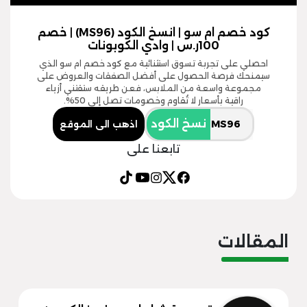
كود خصم ام سو | انسخ الكود (MS96) | خصم
100ر.س | وادي الكوبونات
احصلي على تجربة تسوق استثنائية مع كود خصم ام سو الذي
سيمنحك فرصة الحصول على أفضل الصفقات والعروض على
مجموعة واسعة من الملابس، فعن طريقه ستقتني أزياء
راقية بأسعار لا تُقاوم وخصومات تصل إلى 50%.
نسخ الكود
اذهب الى الموقع
تابعنا على
المقالات