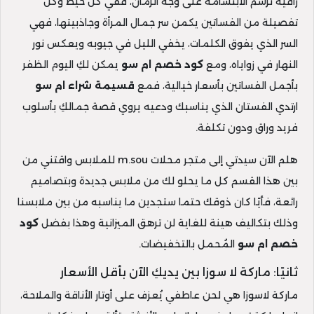
راقية ترسم الابتسامة على وجه الزمان، ففي كل خيط وكل
تفصيلة من الفساتين يكمن سر جمال المرأة وجاذبيتها، فهي
السر الذي يفوق الكلمات، يخفي الليل في جيوبه ويعكس نور
النهار في زواياه، ومع
كود خصم ام سو
يمكن لكِ اليوم الظفر
بأجمل الفساتين بأسعار خيالية، فمع
قسيمة شراء ام سو
ارتدي الفستان الذي يناسبك ودعيه يروي قصة جمالكِ بأسلوب
فريد وراق ودون تكلفة.
هلم الآن سيدتي إلى متجر محلات m.sou للملابس واقتني من
بين هذا القسم كل ما يحلو لك من ملابس جديدة وبتصاميم
رائعة، فأيًا كان ذوقك حتما ستجدين ما يناسبه من بين ملابسنا
وذلك بتكاليف هينة للغاية لن ترهق الميزانية وهذا بفضل
كود
خصم ام سو
المُحمل بالتخفيضات.
ثانيًا: ماركة لا سوزا بين يديكِ الآن بأقل الأسعار
ماركة لاسوزا هي لحن عاطفي يُعزف على أوتار الأناقة والملاحة،