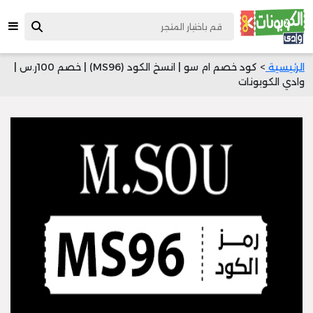
الرئيسية
> كود خصم ام سو | انسخ الكود (MS96) | خصم 100ر.س |
وادي الكوبونات