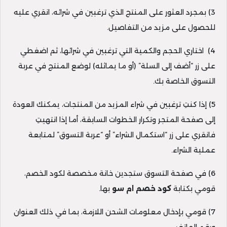
3) بمجرد العثور على المنتج الذي ترغبين في شرائه، انقري عليه
للحصول على مزيد من التفاصيل.
4) اختاري الحجم والكمية التي ترغبين في شرائها، ثم اضغطي
على زر “أضف إلى السلة” (أو ما يماثله) لوضع المنتج في عربة
التسوق الخاصة بك.
5) إذا كنتِ ترغبين في شراء المزيد من المنتجات، يمكنك العودة
إلى صفحة المتجر وتكرار الخطوات السابقة، أما إذا انتهيتِ
فانقري على زر “استكمال الشراء” أو “عربة التسوق” لمتابعة
عملية الشراء.
6) في صفحة التسوق ستجدين خانة مخصصة لكود الخصم،
قومي بكتابة
كود خصم ام سو
بها.
7) قومي بإدخال معلومات الشحن اللازمة، بما في ذلك العنوان