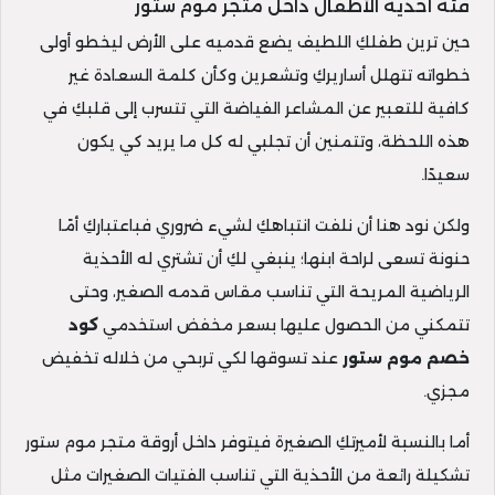
فئة أحذية الأطفال داخل متجر موم ستور
حين ترين طفلكِ اللطيف يضع قدميه على الأرض ليخطو أولى
خطواته تتهلل أساريركِ وتشعرين وكأن كلمة السعادة غير
كافية للتعبير عن المشاعر الفياضة التي تتسرب إلى قلبكِ في
هذه اللحظة، وتتمنين أن تجلبي له كل ما يريد كي يكون
سعيدًا.
ولكن نود هنا أن نلفت انتباهكِ لشيء ضروري فباعتباركِ أمًا
حنونة تسعى لراحة ابنها؛ ينبغي لكِ أن تشتري له الأحذية
الرياضية المريحة التي تناسب مقاس قدمه الصغير، وحتى
تتمكني من الحصول عليها بسعر مخفض استخدمي
كود
خصم موم ستور
عند تسوقها لكي تربحي من خلاله تخفيض
مجزي.
أما بالنسبة لأميرتكِ الصغيرة فيتوفر داخل أروقة متجر موم ستور
تشكيلة رائعة من الأحذية التي تناسب الفتيات الصغيرات مثل