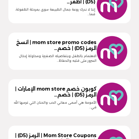
(D5) | اظفر…
إننا لا ندرك روعة جمال الطبيعة سوى بمرحلة الطفولة،
فما…
mom store promo codes | انسخ
الرمز (D5) | خصم…
الاهتمام بالطفل وبتفاصيله الصغيرة ومحاولة إدخال
السرور على قلبه والحفاظ…
كوبون خصم mom store الإمارات |
الرمز (D5) | خصم…
الأمومة هي أسمى معاني الحب والحنان التي غرسها الله
في…
Mom Store Coupons | الرمز (D5) |