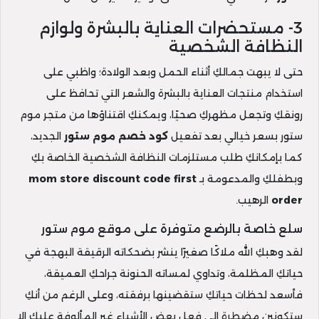
3- مستحضرات العناية بالبشرة ولوازم
النظافة الشخصية
حتى لا يبهت جمالكِ أثناء الحمل وبعد الولادة؛ واظبي على
استخدام منتجات العناية بالبشرة والشعر التي تحافظ على
رونقكِ وتجعل مظهركِ صحيًا، ويمكنكِ اقتناؤها من متجر موم
ستور بسعر خيالي بعد تفعيل
كود خصم موم ستور
الجديد،
كما بإمكانكِ طلب مستلزمات النظافة الشخصية الخاصة بكِ
وبطفلكِ والمدعومة بـ
mom store discount code first
order
الرهيب.
سلع خاصة بالرضع متوفرة على موقع موم ستور
لقد وهبكِ الله ملاكًا صغيرًا ينشر بضحكاته الرقيقة البهجة في
حياتكِ المظلمة، وتداوي لمساته الحنونة جراحكِ العميقة،
فأسعد لحظات حياتكِ ستقضينها برفقته، وعلى الرغم من أنكِ
ستكونين مضطرة إلى فعل بعض الأشياء غير المألوفة عليكِ إلا