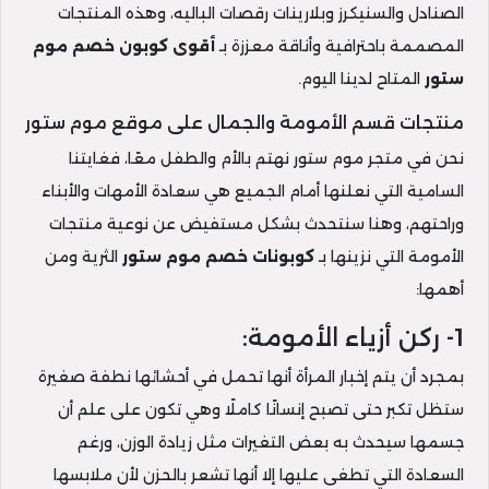
الصنادل والسنيكرز وبلارينات رقصات الباليه، وهذه المنتجات
المصممة باحترافية وأناقة معززة بـ
أقوى كوبون خصم موم
ستور
المتاح لدينا اليوم.
منتجات قسم الأمومة والجمال على موقع موم ستور
نحن في متجر موم ستور نهتم بالأم والطفل معًا، فغايتنا
السامية التي نعلنها أمام الجميع هي سعادة الأمهات والأبناء
وراحتهم، وهنا سنتحدث بشكل مستفيض عن نوعية منتجات
الأمومة التي نزينها بـ
كوبونات خصم موم ستور
الثرية ومن
أهمها:
1- ركن أزياء الأمومة:
بمجرد أن يتم إخبار المرأة أنها تحمل في أحشائها نطفة صغيرة
ستظل تكبر حتى تصبح إنسانًا كاملًا وهي تكون على علم أن
جسمها سيحدث به بعض التغيرات مثل زيادة الوزن، ورغم
السعادة التي تطغى عليها إلا أنها تشعر بالحزن لأن ملابسها