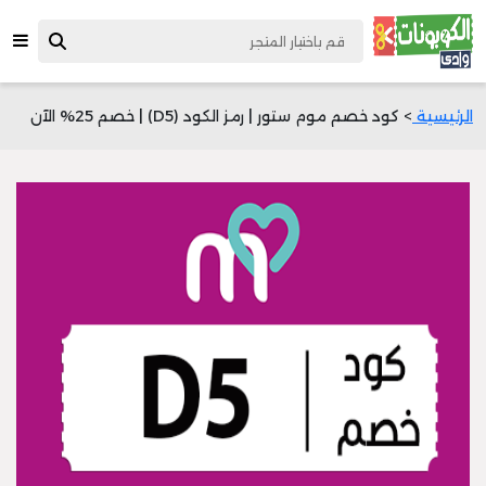
الرئيسية
> كود خصم موم ستور | رمز الكود (D5) | خصم 25% الآن