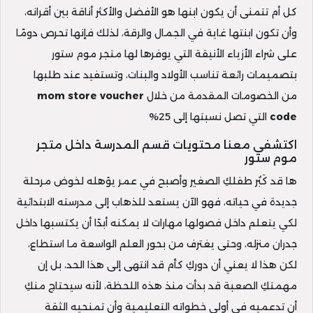
كل أم تتمنى أن يكون ابنها هو الأفضل والأكثر أناقة بين أقرانه،
وأن تكون ابنتها غاية في الجمال والرقة، لذلك فإنها تحرص دومًا
على شراء الأزياء الأنيقة التي يوفرها لها متجر موم ستور
بتصميمات رائعة تناسب الأولاد والبنات، وتستفيد عند طلبها
من الخصومات المقدمة من خلال
mom store voucher
code
التي تصل نسبتها إلى 25%
اكتشفي معنا محتويات قسم المدرسة داخل متجر
موم ستور
ها قد كَبُر طفلكِ الصغير وأصبح في عمر يؤهله لخوض مرحلة
جديدة في حياته، فهو الآن يستعد للذهاب إلى مدرسته الابتدائية
لكي يتعلم داخل فصولها مهارات لا يمكنه أبدًا أن يكتسبها داخل
جدران منزله، وحتى يغترف من بحور العلم الواسعة ما استطاع،
لكن هذا لا يعني أن دوركِ كأم قد انتهى إلى هذا الحد، بل إن
مهمتكِ الصعبة قد بدأت منذ هذه اللحظة، لأنه سيحتاج منكِ
أن تدعميه في أولى خطواته التعليمية وأن تمنحيه الثقة