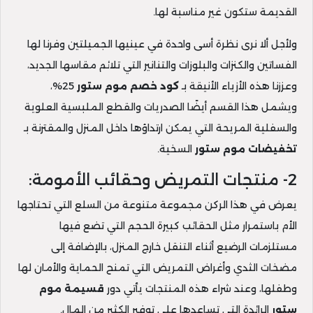
القديمة ستكون غير مناسبة لها.
ولأجل ألا نرى نظرة أسى واحدة في عينيها الجميلتين وفرنا لها
الفساتين والكنزات والبلوزات والتنانير التي تلائم مقاسها الجديد،
وعززنا هذه الأزياء الأنيقة بـ
كود خصم موم ستور
25%،
ويشمل هذا القسم أيضًا الصدريات والقطع الملبسية العلوية
والسفلية المريحة التي يمكن ارتداؤها داخل المنزل والمقترنة بـ
تخفيضات موم ستور
السخية.
2- منتجات التمريض وحقائب الأمومة:
يعرض في هذا الركن مجموعة متنوعة من السلع التي تحتاجها
الأم باستمرار مثل الحقائب كبيرة الحجم التي تضع فيها
مستلزمات الرضيع أثناء التنقل خارج المنزل، بالإضافة إلى
مضخات الثدي وأغراض التمريض التي تمنح الحماية والأمان لها
وطفلها، وعند شراء هذه المنتجات يأتي دور
قسيمة موم
ستور
الرائدة التي تساعدها على توفير الكثير من المال.