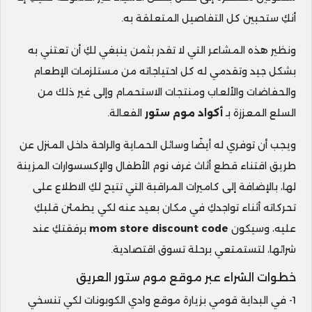
أنكِ ستحبين كل التفاصيل المتعلقة به.
ونظير هذه المشاعر التي لا تقدر بثمن ينبغي لكِ أن تعتني به
بشكل جيد وتقدمي له كل احتياجاته من مستلزمات الإطعام
والحفاضات والألعاب ومنتجات الاستحمام وإلى غير ذلك من
السلع المعززة بـ
أكواد موم ستور
الفعالة.
ويجب أن توفري له أيضًا وسائل الحماية والراحة داخل المنزل عن
طريق اقتناء قطع أثاث غرف نوم الأطفال والإكسسوارات المزينة
لها، بالإضافة إلى كاميرات المراقبة التي تتيح لكِ الاطلاع على
تحركاته أثناء تواجدكِ في مكان بعيد عنه لكي يطمئن قلبكِ
عليه، وسيكون
mom store discount code
برفقتكِ عند
شرائها، لتستمتعي برحلة تسوق اقتصادية.
خطوات الشراء عبر موقع موم ستور العريق
1- في البداية قومي بزيارة موقع وادي الكوبونات لكي تنسخي