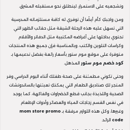
وتشجعيه على الاستمرار، لينطلق نحو مستقبله المشرق.
ومن واجبكِ كأم أيضًا أن توفري له كافة مستلزماته المدرسية
التي تسهل عليه هذه الرحلة الشيقة مثل حقائب الظهر التي
تحتوي بداخلها على أغراضه المكتبية مثل الدفاتر والأقلام
وكراسات التلوين والكتب، وبالمناسبة فإن جميع هذه المنتجات
متوفرة على موقع موم ستور بأسعار رائعة بفضل تدعيمها بـ
كود خصم موم ستور
المذهل.
وحتى تكوني مطمئنة على صحة طفلك أثناء اليوم الدراسي وفر
المتجر لكِ صناديق الطعام التي يمكنكِ تعبئتها بالساندوتشات
الصحية واللذيذة بجانب قطع الخضراوات والفاكهة، كما يوجد
في نفس القسم زجاجات المياه والعصائر وأدوات الإطعام
وغيرها، وكل هذه اللوازم مرفقة بـ
mom store promo
code
الرائد.