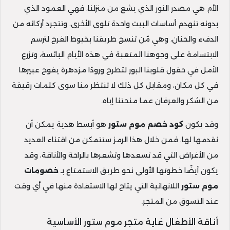
الأم هي مصدر النور الذي يشع من منزلنا، فهي العمود الذي
بدونه تنهدم أساسات البيت واحدة تلوى الأخرى، وتتجرد أركانه من
الدفء والحنان، وهي مّن تنسج طريقنا بخيوط الفرح لترسم
الابتسامة على وجوهنا المتعبة في هذه الأيام البائسة، وتزرع
الأمل في حقول قلوبنا البور لتطرح ورودًا مزدهرة يفوح عبيرها
في كل مكان، ومقابل كل ذلك لا تنتظر منا سوى كلمات رقيقة
من الشكر والعرفان عما منحتنا إياه.
وقد يكون
كود خصم موم ستور
هو أبسط هدية يمكن أن
نقدمها لها، فمن خلال هذا الرمز ستتمكن من اقتناء العديد
من الأغراض التي قد تسعدها وتشعرها بالراحة والأناقة، وقد
يكون أيضًا خطوتها الأولى نحو طريق الاستمتاع بـ
خصومات
موم ستور
اللانهائية التي يتاح لها الاستفادة منها في أي وقت
عند التسوق من المتجر.
أناقة الأطفال غاية متجر موم ستور الأساسية