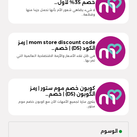
خصم 35% لأول…
لا شيء يضاهي شعور الأم بأنها تحمل جزءا منها
وقطعة…
mom store discount code | رمز
الكود (D5) | خصم…
في ظل غلاء الأسعار والأزمة الاقتصادية العالمية التي
تمر بها…
كوبون خصم موم ستور | رمز
الكوبون (D5) | خصم…
بشرى سارة لجميع الأمهات الآن مع كوبون خصم موم
ستور…
الوسوم