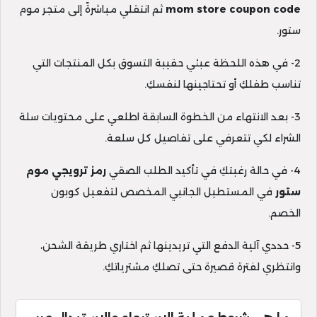
mom store coupon code
ثم انتقلي مباشرةً إلى متجر موم
ستور.
2- في هذه اللحظة عبئي حقيبة التسوق بكل المنتجات التي
تناسب طفلكِ أو تحتاجينها لنفسكِ.
3- بعد الانتهاء من الخطوة السابقة اطلعي على محتويات سلة
الشراء لكي تتعرفي على تفاصيل كل سلعة.
4- في حالة رغبتكِ في تأكيد الطلب الصقي
رمز ترويجي موم
ستور
في المستطيل الجانبي المخصص لتفعيل كوبون
الخصم.
5- حددي آلية الدفع التي تريدينها ثم اختاري طريقة الشحن،
وانتظري لفترة قصيرة حتى تصلكِ مشترياتكِ.