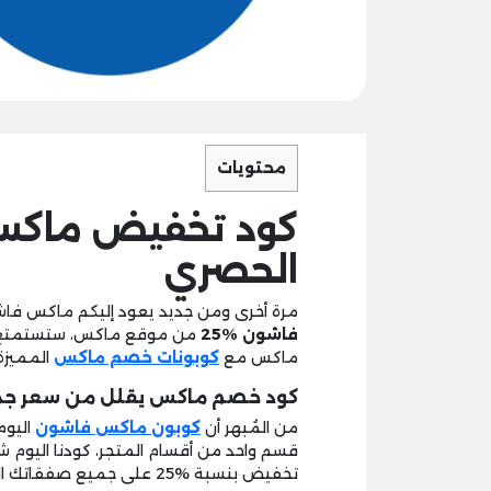
محتويات
الحصري
مرة أخرى ومن جديد يعود إليكم ماكس فاش
فاشون %25
ماكس مع
كوبونات خصم ماكس
المميزة،
كود خصم ماكس يقلل من سعر جم
من المُبهر أن
كوبون ماكس فاشون
اليوم
قسم واحد من أقسام المتجر، كودنا اليوم
تخفيض بنسبة %25 على جميع صفقاتك الشرائية.