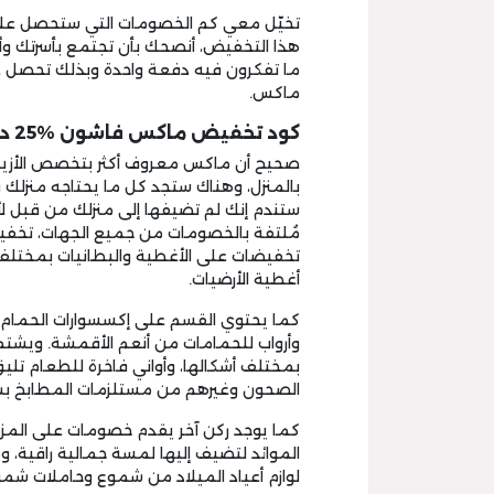
تخيّل معي كم الخصومات التي ستحصل علي
هذا التخفيض، أنصحك بأن تجتمع بأسرتك وأ
ما تفكرون فيه دفعة واحدة وبذلك تحصل
ماكس.
كود تخفيض ماكس فاشون %25 داخل قسم المنزل
صحيح أن ماكس معروف أكثر بتخصص الأزي
بالمنزل، وهناك ستجد كل ما يحتاجه منزلك ف
ستندم إنك لم تضيفها إلى منزلك من قبل لأن
مُلتفة بالخصومات من جميع الجهات، تخفي
تخفيضات على الأغطية والبطانيات بمختلف 
أغطية الأرضيات.
كما يحتوي القسم على إكسسوارات الحمام 
وأرواب للحمامات من أنعم الأقمشة. ويشت
بمختلف أشكالها، وأواني فاخرة للطعام تليق
الصحون وغيرهم من مستلزمات المطابخ بش
كما يوجد ركن آخر يقدم خصومات على المزهر
الموائد لتضيف إليها لمسة جمالية راقية، 
لوازم أعياد الميلاد من شموع وحاملات شموع