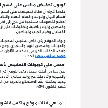
كوبون تخفيض ماكس على قسم الأ
عندما أخبرك أن هناك تخفيضات على قسم ال
أقسام الرجال والأولاد وأقسام النساء والبن
تخضع لخصومات مستمرة من حينٍ إلى آخر، خ
وقمصان وأزياء رياضية، وتخفيضات على أزيا
الفساتين وأقيم الجيب والبناطيل.
ويوفر الموقع ركن خاص بملابس المحجبات، وتش
والعبايات، وقمصان النوم واللانجيري، وغير
وأفخم الحقائب الحريمي بمختلف الألوان 
خصم ماكس مصر
الجديد.
احصل على كوبونات التخفيض بأس
نحن هنا من أجلك، نعمل دائمًا لتوفير أكبر
والمجربة وكل ذلك عبر روابط مباشرة، كل م
جديد، يمكنك أيضًا الاستمتاع بالمزيد 
خصم فاشون %45.
ما هي فئات موقع ماكس فاشون