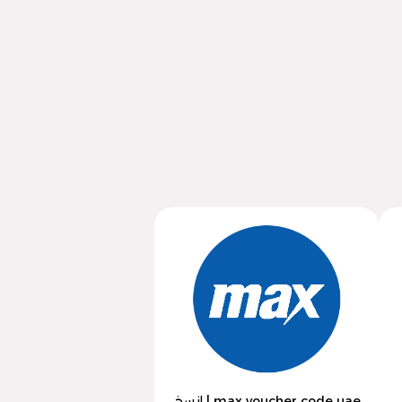
max voucher code uae | انسخ