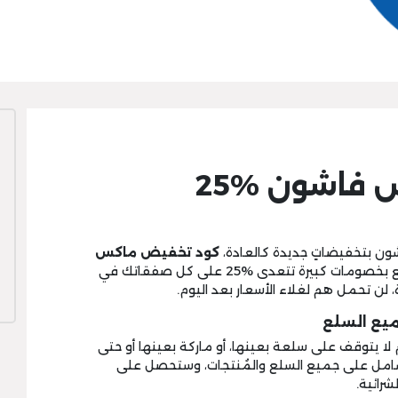
كود تخفيض ماكس فاشون %25
ون بتخفيضاتٍ جديدة كالعادة،
كود تخفيض ماكس
من موقع ماكس، ستستمتع بخصومات كبيرة تتعدى %25 على كل صفقاتك في
 لن تحمل هم لغلاء الأسعار بعد اليوم.
يع السلع
 لا يتوقف على سلعة بعينها، أو ماركة بعينها أو حتى
 شامل على جميع السلع والمُنتجات، وستحصل على