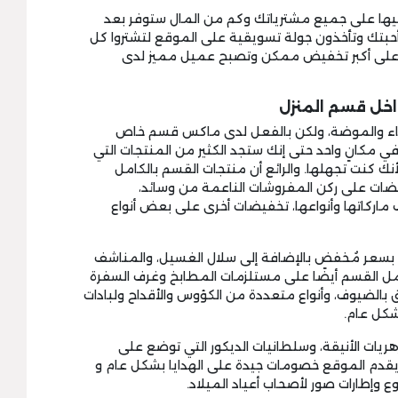
ها على جميع مشترياتك وكم من المال ستوفر بعد
حبتك وتأخذون جولة تسويقية على الموقع لتشتروا كل
 على أكبر تخفيض ممكن وتصبح عميل مميز لدى
اء والموضة، ولكن بالفعل لدى ماكس قسم خاص
ي مكانٍ واحد حتى إنك ستجد الكثير من المنتجات التي
ك كنت تجهلها. والرائع أن منتجات القسم بالكامل
ضات على ركن المفروشات الناعمة من وسائد،
ماركاتها وأنواعها، تخفيضات أخرى على بعض أنواع
بسعر مُخفض بالإضافة إلى سلال الغسيل، والمناشف
مل القسم أيضًا على مستلزمات المطابخ وغرف السفرة
 بالضيوف، وأنواع متعددة من الكؤوس والأقداح ولبادات
كل عام.
يات الأنيقة، وسلطانيات الديكور التي توضع على
ويقدم الموقع خصومات جيدة على الهدايا بشكل عام و
 وإطارات صور لأصحاب أعياد الميلاد.