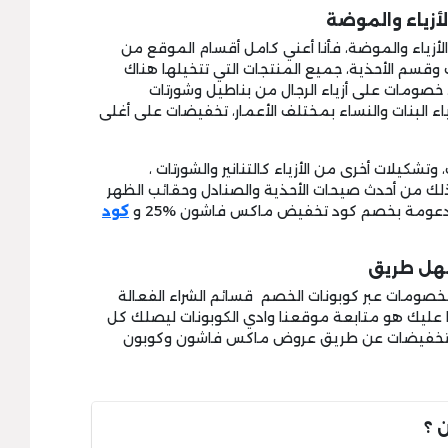
زياء والموضة
أزياء والموضة، فأنا أعني كامل أقسام الموقع من
ات وقسم الأحذية، جميع المنتجات التي تتخيلها هناك
صومات على أزياء الرجال من بناطيل وشورتات
ء البنات والنساء بمختلف الأعمار، تخفيضات على أغلى
كيلات أخرى من الأزياء كالتنانير والشورتات ،
 ذلك من أحدث صيحات الأحذية والصنادل وحقائب الظهر
مدعومة بخصم كود تخفيض ماكس فاشون %25 و
كود
هل طريق
 الخصومات عبر كوبونات الخصم قسائم الشراء الفعالة
ا عليك هو متابعة موقعنا وادي الكوبونات ليصلك كل
من التخفيضات عن طريق عروض ماكس فاشون وكوبون
 ؟