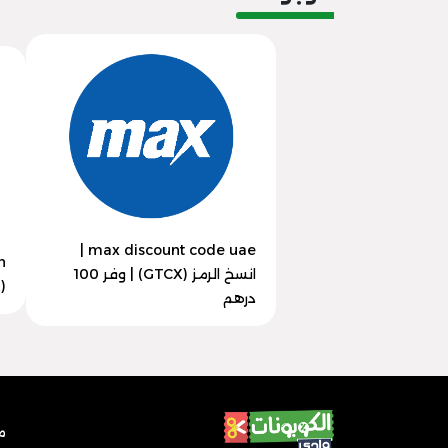
max discount code uae |
انسخ الرمز (GTCX) | وفر 100
(GTCX) | وفر 30% اليوم
درهم
م