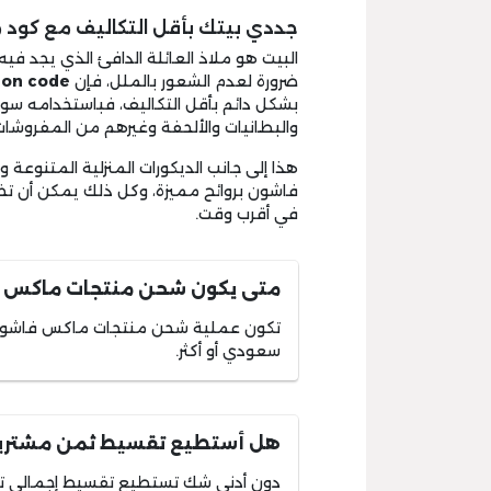
جددي بيتك بأقل التكاليف مع كود 
البيت هو ملاذ العائلة الدافئ الذي يجد فيه أ
ضرورة لعدم الشعور بالملل، فإن
on code
بشكل دائم بأقل التكاليف، فباستخدامه س
والبطانيات والألحفة وغيرهم من المفروشا
هذا إلى جانب الديكورات المنزلية المتنوع
فاشون بروائح مميزة، وكل ذلك يمكن أن ت
في أقرب وقت.
متى يكون شحن منتجات ماكس ف
سعودي أو أكثر.
هل أستطيع تقسيط ثمن مشتري
دون أدنى شك تستطيع تقسيط إجمالي 