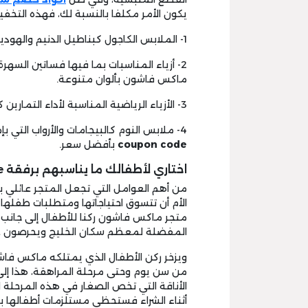
يكون الأمر مكلفا بالنسبة لك، فهذه التخفي
1- الملابس الكاجول كبناطيل الدنيم والهوديات والتيشرتات والشورتات والسترات والجواكت وغير ذلك.
2- أزياء المناسبات بما فيها فساتين السهرة
ماكس فاشون بألوان متنوعة.
3- الأزياء الرياضية المناسبة لأداء التمارين كبناطيل اليوجا المحبوكة والسترات والتيشرتات.
4- ملابس النوم كالبيجامات والأرواب التي بإمكانك اختيارهم بمقاسات تناسبك وشرائهم ب
coupon code
بأفضل سعر.
اختاري لأطفالك ما يناسبهم برفقة max coupon code :
من أهم العوامل التي تجعل المتجر عائلي ب
الأم أن تتسوق احتياجاتها ومتطلبات طفلها
متجر ماكس فاشون ركنا للأطفال إلى جانب أ
المفضلة لمعظم سكان الخليج ويحرصون ع
ويزخر ركن الأطفال الذي يمتلكه ماكس فاش
من سن يوم وحتى مرحلة المراهقة، هذا إلى
الأناقة التي تخص الصغار في هذه المرحلة 
أثناء الشراء فستحظى مستلزمات أطفالها