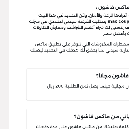
ماكس فاشون :
فرادها الراحة والأمان، ولأن التجديد في هذا البيت
max coup
يعطيك الفرصة سيدتي لتجددي في منزلك
وف يتسنى لك شراء أطقم الشراشف ومفارش الطاولات
ت بأفضل سعر.
ة ومعطرات المفروشات التي تتوفر على تطبيق ماكس
ختاريه سيدتي بما يحقق لك هدفك في التجديد ليصلك
اشون مجانا؟
تكون عملية شحن منتجات ماكس فاشون مجانية حينما يصل ثمن الطلبية 200 ريال
اتي من ماكس فاشون؟
تكلفة طلبيتك من ماكس فاشون على عدة دفعات