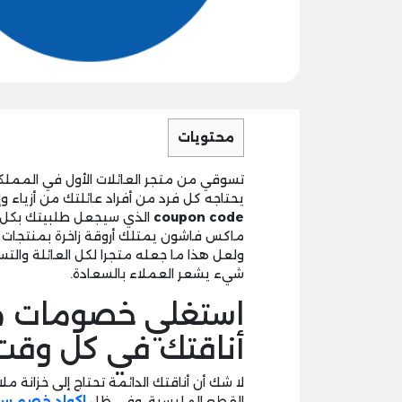
محتويات
تسوقي من متجر العائلات الأول في المملك
يحتاجه كل فرد من أفراد عائلتك من أزياء
coupon code
الذي سيجعل طلبيتك بكل م
ماكس فاشون يمتلك أروقة زاخرة بمنتجات ا
ولعل هذا ما جعله متجرا لكل العائلة وال
شيء يشعر العملاء بالسعادة.
استغلي خصومات 
أناقتك في كل وقت
لا شك أن أناقتك الدائمة تحتاج إلى خزانة
القطع الملبسية، وفي ظل
اكواد
خصم سي