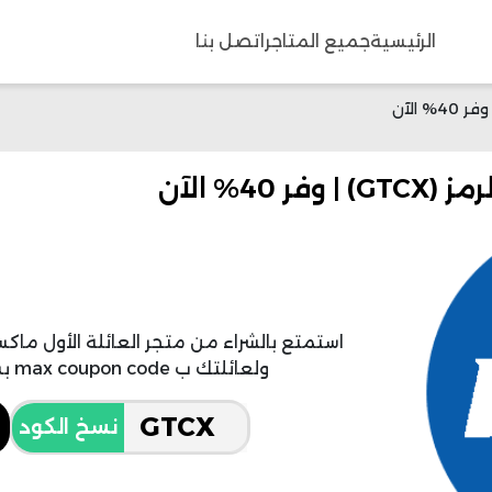
الرئيسية
جميع المتاجر
اتصل بنا
استمتع بالشراء من متجر العائلة الأول م
ولعائلتك ب max coupon code بسعر مثالي وخصم 40% فعال.
نسخ الكود