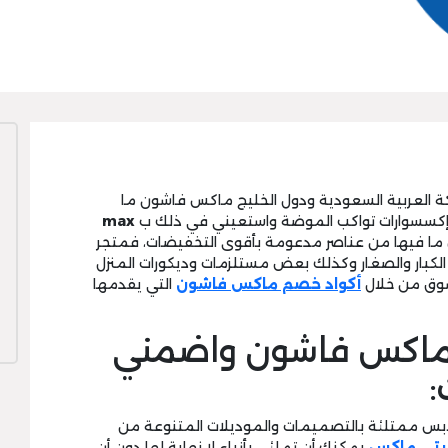
ة العربية السعودية ودول الخليج ماكس فاشون ما
 وإكسسوارات تواكب الموضة واستعيني في ذلك ب
max
ا فيها من عناصر مدعومة بأقوى التخفيضات، فمتجر
لكبار والصغار وكذلك بعض مستلزمات وديكورات المنزل
تسوق من خلال
أكواد خصم ماكس فاشون
التي يقدمها
ماكس فاشون واضمني
:
 ملابس ممتلئة بالتصميمات والموديلات المتنوعة من
تي ماكس
يمكنك أن تملئي بأزياء لا نهاية لها دون أن