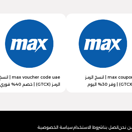
max coupon | انسخ الرمز
max voucher code uae | ان
الرمز (GTCX) | خصم 40% فوري
ن نحن
اتصل بنا
شروط الاستخدام
سياسة الخصوصية