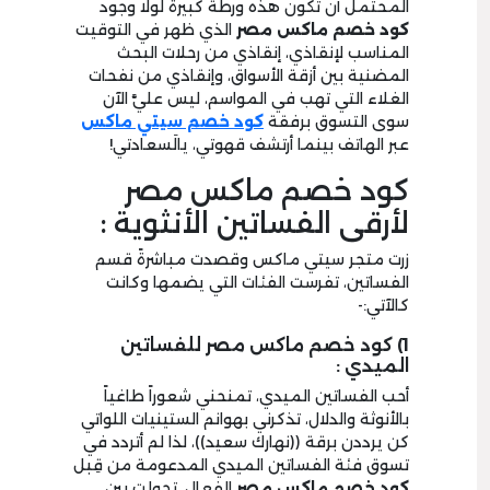
المحتمل أن تكون هذه ورطة كبيرة لولا وجود
كود خصم ماكس مصر
الذي ظهر في التوقيت
المناسب لإنقاذي، إنقاذي من رحلات البحث
المضنية بين أزقة الأسواق، وإنقاذي من نفحات
الغلاء التي تهب في المواسم، ليس عليَّ الآن
سوى التسوق برفقة
كود خصم سيتي ماكس
عبر الهاتف بينما أرتشف قهوتي، يالَسعادتي!
كود خصم ماكس مصر
لأرقى الفساتين الأنثوية :
زرت متجر سيتي ماكس وقصدت مباشرةً قسم
الفساتين، تفرست الفئات التي يضمها وكانت
كالآتي:-
1) كود خصم ماكس مصر للفساتين
الميدي :
أحب الفساتين الميدي، تمنحني شعوراً طاغياً
بالأنوثة والدلال، تذكرني بهوانم الستينيات اللواتي
كن يرددن برقة ((نهارك سعيد))، لذا لم أتردد في
تسوق فئة الفساتين الميدي المدعومة من قِبل
كود خصم ماكس مصر
الفعال، تجولت بين