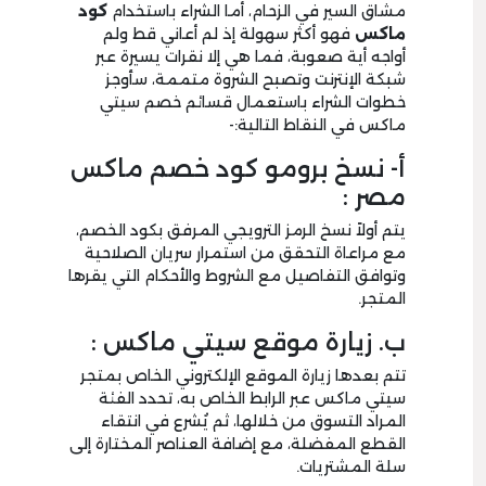
مشاق السير في الزحام، أما الشراء باستخدام
كود
ماكس
فهو أكثر سهولة إذ لم أعاني قط ولم
أواجه أية صعوبة، فما هي إلا نقرات يسيرة عبر
شبكة الإنترنت وتصبح الشروة متممة، سأوجز
خطوات الشراء باستعمال قسائم خصم سيتي
ماكس في النقاط التالية:-
أ- نسخ برومو كود خصم ماكس
مصر :
يتم أولاً نسخ الرمز الترويجي المرفق بكود الخصم،
مع مراعاة التحقق من استمرار سريان الصلاحية
وتوافق التفاصيل مع الشروط والأحكام التي يقرها
المتجر.
ب. زيارة موقع سيتي ماكس :
تتم بعدها زيارة الموقع الإلكتروني الخاص بمتجر
سيتي ماكس عبر الرابط الخاص به، تحدد الفئة
المراد التسوق من خلالها، ثم يُشرع في انتقاء
القطع المفضلة، مع إضافة العناصر المختارة إلى
سلة المشتريات.