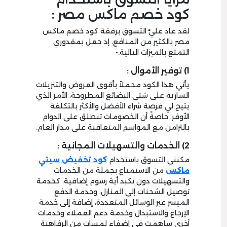
كود خصم ماكس مصر :
لقد عاد عليَّ التسوق برفقة كود خصم ماكس
مصر بالكثير من المنافع، إذ جعل بمقدوري
التمتع بالميزات التالية:-
1) توفير الأموال :
يأتي هذا الكود محملاً بأقوى العروض والتنزيلات
السارية على شتى البضائع المطروحة، الأمر الذي
يتيح لي فرصة شراء الأفضل والأكثر بالتكلفة
الأوفر، خاصةً أن الخصومات تنطلق على الدوام
بالتزامن مع المواسم المتعاقبة على مدار العام.
2) الخدمات والتسهيلات المجانية :
مكنني التسوق باستخدام
كود تخفيض سيتي
ماكس
من الاستمتاع بجملة من الخدمات
والتسهيلات دون تكبد أية رسوم إضافية، كخدمة
توصيل الشحنات إلى المنازل، وخدمة الدفع
الميسر عبر الوسائل المتعددة، إضافة إلى خدمة
الإرجاع والاستبدال وخدمة دعم العملاء وخدمات
أخرى ساهمت في إضفاء لمسات من الرفاهية