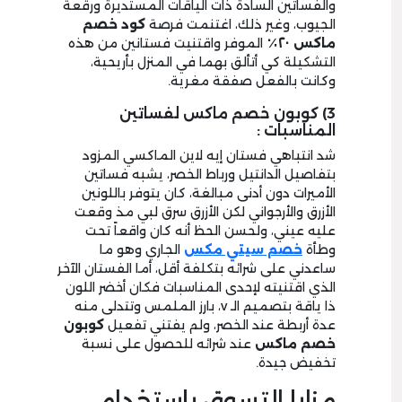
والفساتين السادة ذات الياقات المستديرة ورقعة
الجيوب، وغير ذلك، اغتنمت فرصة
كود خصم
ماكس ٢٠٪
الموفر واقتنيت فستانين من هذه
التشكيلة كي أتألق بهما في المنزل بأريحية،
وكانت بالفعل صفقة مغرية.
3) كوبون خصم ماكس لفساتين
المناسبات :
شد انتباهي فستان إيه لاين الماكسي المزود
بتفاصيل الدانتيل ورباط الخصر، يشبه فساتين
الأميرات دون أدنى مبالغة، كان يتوفر باللونين
الأزرق والأرجواني لكن الأزرق سرق لبي مذ وقعت
عليه عيني، ولحسن الحظ أنه كان واقعاً تحت
وطأة
خصم سيتي مكس
الجاري وهو ما
ساعدني على شرائه بتكلفة أقل، أما الفستان الآخر
الذي اقتنيته لإحدى المناسبات فكان أخضر اللون
ذا ياقة بتصميم الـ v، بارز الملمس وتتدلى منه
عدة أربطة عند الخصر، ولم يفتني تفعيل
كوبون
خصم ماكس
عند شرائه للحصول على نسبة
تخفيض جيدة.
مزايا التسوق باستخدام