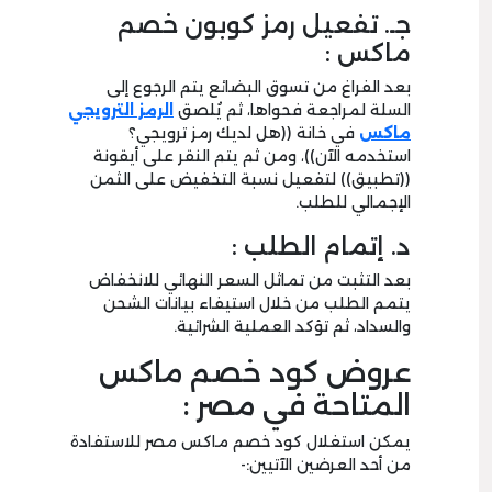
جـ. تفعيل رمز كوبون خصم
ماكس :
بعد الفراغ من تسوق البضائع يتم الرجوع إلى
السلة لمراجعة فحواها، ثم يُلصق
الرمز الترويجي
ماكس
في خانة ((هل لديك رمز ترويجي؟
استخدمه الآن))، ومن ثم يتم النقر على أيقونة
((تطبيق)) لتفعيل نسبة التخفيض على الثمن
الإجمالي للطلب.
د. إتمام الطلب :
بعد التثبت من تماثل السعر النهائي للانخفاض
يتمم الطلب من خلال استيفاء بيانات الشحن
والسداد، ثم تؤكد العملية الشرائية.
عروض كود خصم ماكس
المتاحة في مصر :
يمكن استغلال كود خصم ماكس مصر للاستفادة
من أحد العرضين الآتيين:-