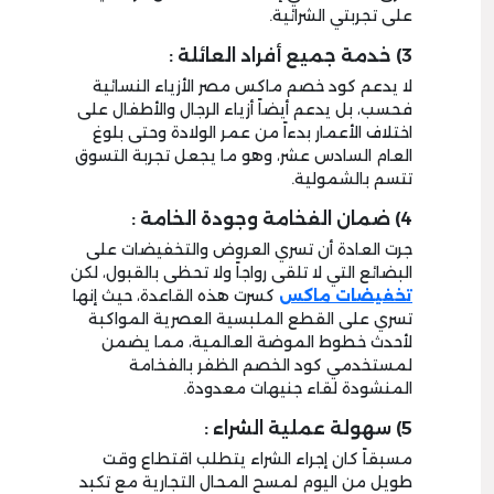
على تجربتي الشرائية.
3) خدمة جميع أفراد العائلة :
لا يدعم كود خصم ماكس مصر الأزياء النسائية
فحسب، بل يدعم أيضاً أزياء الرجال والأطفال على
اختلاف الأعمار بدءاً من عمر الولادة وحتى بلوغ
العام السادس عشر، وهو ما يجعل تجربة التسوق
تتسم بالشمولية.
4) ضمان الفخامة وجودة الخامة :
جرت العادة أن تسري العروض والتخفيضات على
البضائع التي لا تلقى رواجاً ولا تحظى بالقبول، لكن
تخفيضات ماكس
كسرت هذه القاعدة، حيث إنها
تسري على القطع الملبسية العصرية المواكبة
لأحدث خطوط الموضة العالمية، مما يضمن
لمستخدمي كود الخصم الظفر بالفخامة
المنشودة لقاء جنيهات معدودة.
5) سهولة عملية الشراء :
مسبقاً كان إجراء الشراء يتطلب اقتطاع وقت
طويل من اليوم لمسح المحال التجارية مع تكبد