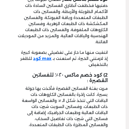
دفتيها فخطفت أنظاري الفساتين السادة ذات
الأكمام الطويلة والأربطة، والفساتين ذات
الطبقات المتعددة وياقة الفيونكة، والفساتين
المكشكشة ذات الطبعات الزهرية، وفساتين
الكاروهات الملفوفة، والفساتين ذات الطبعات
الهندسية والياقات العالية، والمزيد من الموديلات
الفاتنة.
انتقيت منها ما حاز على تفضيلي بصعوبة كبيرة
إذ لازمتني الحيرة، ثم استعنت بـ
max
كود
للظفر
بالتخفيض.
2) كود خصم ماكس ٢٠٪ للفساتين
القصيرة :
مررت بفئة الفساتين القصيرة فأخذت بها جولة
يسيرة، كانت زاخرة بالفساتين الكاروهات ذات
الياقات التي تتخذ شكل الـ v، والفساتين الواسعة
ذات الطبعات، وفساتين السويت شيرت ذات
الياقات العالية وطبعات الجرافيك، إضافة إلى
فساتين التي شيرت ذات تفاصيل السحاب،
والفساتين المطرزة ذات الطبقات المتعددة،