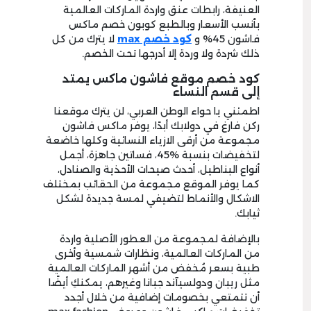
العنيفة، رابطات عنق واردة الماركات العالمية
بأنسب الأسعار وبالطبع كوبون خصم ماكس
فاشون 45% و
كود خصم max
لا يترك من كل
ذلك شردة ولا وردة إلا أدرجها تحت الخصم.
كود خصم موقع فاشون ماكس يمتد
إلى قسم النساء
اطمئني يا حواء الوطن العربي، لن يترك موقعنا
ركن فارغ في دولابك أبدًا، يوفر ماكس فاشون
مجموعة من أرقى الازياء النسائية وكلها خاضعة
لتخفيضات بنسبة %45، فساتين جاهزة، أجمل
أنواع البناطيل، أحدث صيحات الأحذية والصنادل،
كما يوفر الموقع مجموعة من الحقائب بمختلف
الاشكال والأنماط لتضيفي لمسة جديدة لشكل
ثيابك.
بالإضافة لمجموعة من العطور الأصلية واردة
من الماركات العالمية، ونظارات شمسية وأخرى
طبية بسعر مُخفض من أشهر الماركات العالمية
مثل ريبان ودولسيآند جبانا وغيرهم، يمكنكِ أيضًا
أن تتمتعي بخصومات إضافية من خلال أجدد