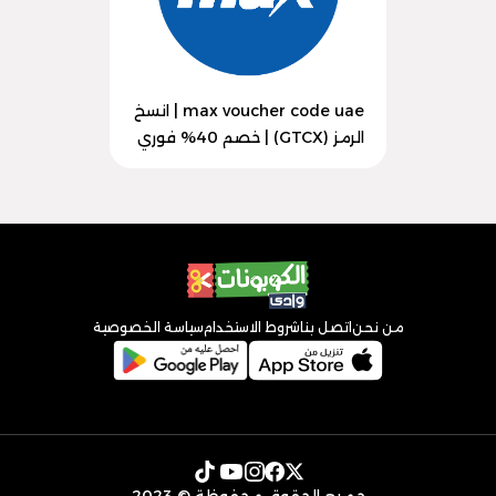
max voucher code uae | انسخ
الرمز (GTCX) | خصم 40% فوري
من نحن
اتصل بنا
شروط الاستخدام
سياسة الخصوصية
جميع الحقوق محفوظة © 2023