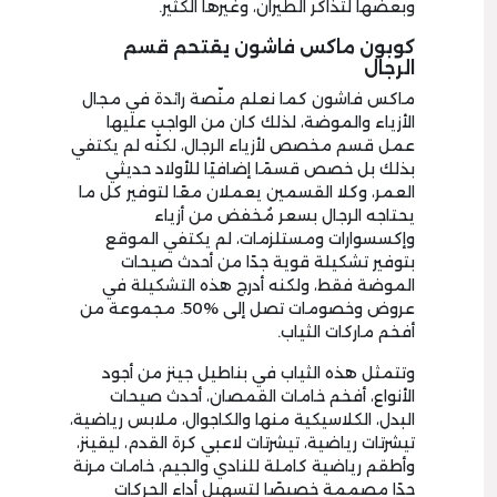
وبعضها لتذاكر الطيران، وغيرها الكثير.
كوبون ماكس فاشون يقتحم قسم
الرجال
ماكس فاشون كما نعلم منّصة رائدة في مجال
الأزياء والموضة، لذلك كان من الواجب عليها
عمل قسم مخصص لأزياء الرجال، لكنّه لم يكتفي
بذلك بل خصص قسمًا إضافيًا للأولاد حديثي
العمر، وكلا القسمين يعملان معًا لتوفير كل ما
يحتاجه الرجال بسعر مُخفض من أزياء
وإكسسوارات ومستلزمات، لم يكتفي الموقع
بتوفير تشكيلة قوية جدًا من أحدث صيحات
الموضة فقط، ولكنه أدرج هذه التشكيلة في
عروض وخصومات تصل إلى %50. مجموعة من
أفخم ماركات الثياب.
وتتمثل هذه الثياب في بناطيل جينز من أجود
الأنواع، أفخم خامات القمصان، أحدث صيحات
البدل، الكلاسيكية منها والكاجوال، ملابس رياضية،
تيشرتات رياضية، تيشرتات لاعبي كرة القدم، ليقينز،
وأطقم رياضية كاملة للنادي والجيم، خامات مرنة
جدًا مصممة خصيصًا لتسهيل أداء الحركات