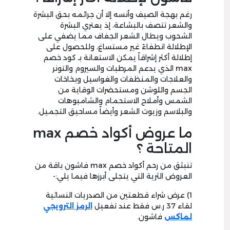
رغم بهجة الصيف وأنسه إلا أن جرائمه بحق البشرة
والشعر تتصف بالبشاعة، إذ يعتري البشرة
الشحوب ويطال الشعر الجفاف مما يضفي على
الإطلالة انطفاءً غير مستساغ، وللحصول على
إطلالة أكثر إشراقاً يمكن الاستعانة بـ كود خصم
max الذي يدعم المرطبات والسيروم والتونر
والعلاجات والمنظفات والغواسيل وبخاخات
الجسم واللوشن ومستحضرات الوقاية من
الشمس وأملاح الاستحمام والشامبوهات
والبلاسم وزيوت الشعر وأيضاً مساحيق التجميل.
ما عروض أكواد خصم max
المتاحة ؟
تنبثق من رحم أكواد خصم max فاشون باقة من
العروض الثرية التي يتجلى أبرزها فيما يلي:-
1) عرض شراء قطعتين من الصدريات النسائية
لقاء 37 ر.س فقط عند تفعيل
الرمز الترويجي
لماكس
فاشون.