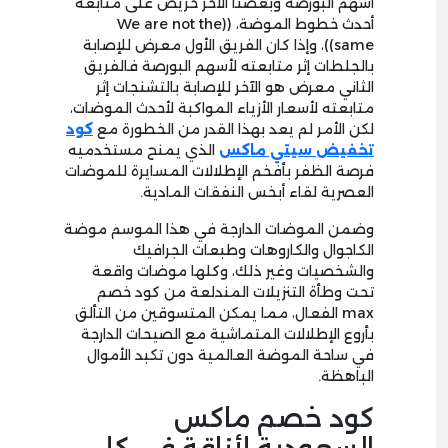
أسهم البورصة وبعضنا الآخر حريص على متابعة
أحدث خطوط الموضة، ((We are not the
same))، وإذا كان الفريق الأول معرض للإصابة
بالجلطات إثر متابعته لأسهم البورصة فالفريق
الثاني معرض هو الآخر للإصابة بالتشنجات إثر
متابعته لأسعار الأزياء المواكبة لأحدث الموضات،
لكن الأمر لم يعد بهذا القدر من الخطورة مع
كود
تخفيض سيتي ماكس
الذي يمنح مستخدميه
فرصة الظفر بأفخم الإطلالات المسايرة للموضات
العصرية لقاء أبخس النفقات المادية.
وضمن الموضات الدارجة في هذا الموسم موضة
الكاجوال والكاروهات وطبعات الجرافيك
والشخصيات وغير ذلك، وكلها موضات واقعة
تحت وطأة التنزيلات المندلعة من كود خصم
max الفعال، مما يمكن المتسوقين من التألق
بأروع الإطلالات المتماشية مع الصيحات الدارجة
في ساحة الموضة العالمية دون تكبد الأموال
الباهظة.
كود خصم ماكس