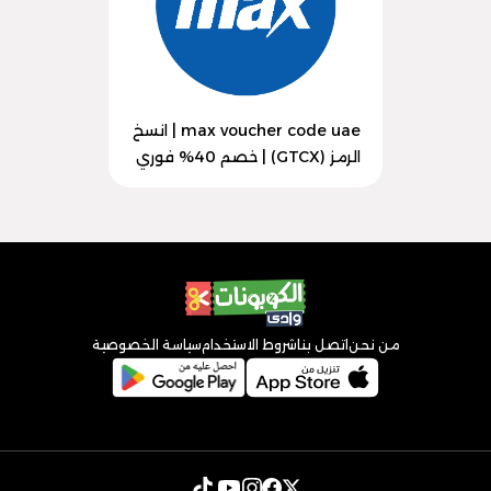
max voucher code uae | انسخ
الرمز (GTCX) | خصم 40% فوري
من نحن
اتصل بنا
شروط الاستخدام
سياسة الخصوصية