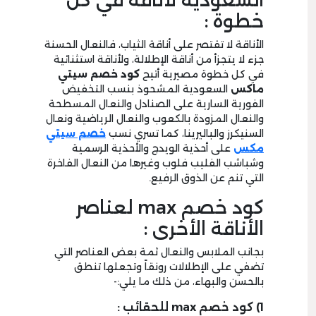
السعودية لأناقة في كل
خطوة :
الأناقة لا تقتصر على أناقة الثياب، فالنعال الحسنة
جزء لا يتجزأ من أناقة الإطلالة، ولأناقة استثنائية
في كل خطوة مصيرية أتيح
كود خصم سيتي
ماكس
السعودية المشحوذ بنسب التخفيض
الفورية السارية على الصنادل والنعال المسطحة
والنعال المزودة بالكعوب والنعال الرياضية ونعال
السنيكرز والباليرينا، كما تسري نسب
خصم سيتي
مكس
على أحذية الويدج والأحذية الرسمية
وشباشب الفليب فلوب وغيرها من النعال الفاخرة
التي تنم عن الذوق الرفيع.
كود خصم max لعناصر
الأناقة الأخرى :
بجانب الملابس والنعال ثمة بعض العناصر التي
تضفي على الإطلالات رونقاً وتجعلها تنطق
بالحسن والبهاء، من ذلك ما يلي:-
1) كود خصم max للحقائب :