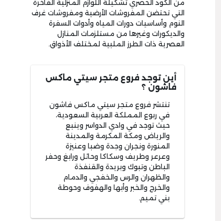
من الكود الحصري تشكيلة اللوازم المنزلية الفاخرة
التي تحتضن المفروشات الأرضية ومفروشات غرف
النوم وأساسيات دورات المياه وأدوات السفرة
والديكورات وغيرها من مستلزمات المنازل
العصرية ذات الطرز الملبية لمختلف الأذواق.
أين توجد فروع متجر سيتي ماكس
فاشون ؟
تنتشر فروع متجر سيتي ماكس فاشون
في ربوع المملكة العربية السعودية،
حيث توجد في وادي الدواسر وينبع
والرياض ومكة المكرمة والمدينة
المنورة ونجران وجدة وضبا وعنيزة
وعرعر وطريف وسكاكا وحائل ورابغ وحفر
الباطن وتبوك وبريدة والقنفذة
والظهران والرس والخفجي والدمام
والخرج والخبر وأبها والهفوف وحوطة
بني تميم.