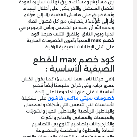
بين مستبشر ومستاء، فريق تهللت أساريره لعودة
الفصل المفضل والآخر يبكي على أطلال الشتاء،
وثمة فريق على هامش القضية ((لَا إِلَىٰ هَٰؤُلَاءِ
وَلَا إِلَىٰ هَٰؤُلَاءِ))، يتعايش مع كل فصول العام
ويدعو الله أن يقيه حر الشمس وبأس الزمهرير في
الدنيا ويوم التلاق، وللفرق الثلاث طرحنا
كود
خصم
max
المعبأ بأقوى الخصومات السارية
على شتى الإطلالات الصيفية الراقية.
كود خصم max للقطع
الصيفية الأساسية :
((في حياتنا ناس هما الأساس)) كما يقول الفنان
عمرو دياب، وفي خزائن ملابسنا أيضاً قطع
أساسية لا غنى عنها، لذا حرصنا على إتاحة
خصومات سيتي ماكس فاشون
على تشكيلة
الأساسيات التي تتضمن التي شيرتات والقمصان
والبناطيل الرياضية والبناطيل الجينز والشورتات
والفيستات والفساتين والتنانير والكنزات
والكارديجانات بتصاميم تتنوع بين التصاميم
السادة والمطرزة والمضلعة والمطبوعة
والمزخرفة وتصاميم الكسرات والمربعات والزهور