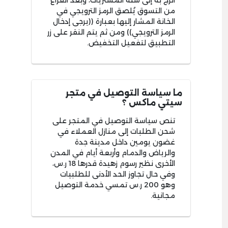
الزج به إلى سلة المشتريات، وبعد الفراغ
من التسوق يُلصق الرمز الترويجي في
الخانة المشار إليها بعبارة ((يرجى إدخال
الرمز الترويجي)) ومن ثم يتم النقر على زر
التطبيق لتفعيل التخفيض.
ما سياسة التوصيل في متجر
سيتي ماكس ؟
تنص سياسة التوصيل في المتجر على
شحن الطلبات إلى منازل العملاء في
غضون يومين داخل مدينة جدة
والرياض والدمام وأربعة أيام في المدن
الأخرى نظير رسوم زهيدة قدرها 18 ر.س،
وفي حال تجاوز الحد الأدنى للطلبيات
وهو 200 ر.س تمسي خدمة التوصيل
مجانية.