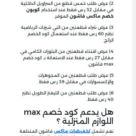
2) عرض طلب خمس قطع من السراويل الداخلية
في مقابل 32 ر.س فقط عند استخدام
كوبون
خصم ماكس فاشون
الموفر.
3) عرض شراء قطعتين من التي شيرتات الرياضية
نظير 60 ر.س فقط عند استعمال كود الخصم
الرائج.
4) عرض اقتناء قطعتين من البلوزات الكامي في
مقابل 27 ر.س فقط عند الاستعانة بـ كود خصم
max فاشون.
5) عرض طلب قطعتين من المجوهرات
والإكسسوارات في مقابل 39 ر.س فقط.
6) عرض طلب قطعتين من الليقنز الطويل نظير
40 ر.س فقط.
هل يدعم كود خصم max
اللوازم المنزلية ؟
نعم تشمل
تخفيضات ماكس
فاشون المندلعة