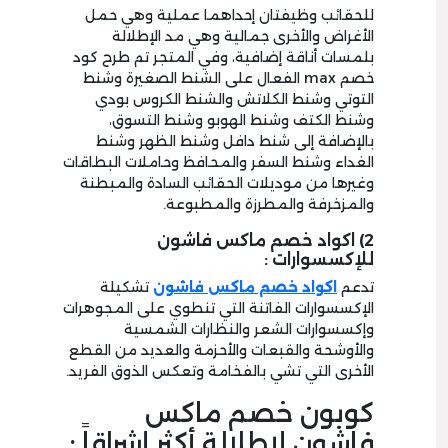
للحقائب وظيفتان إحداهما عملية وهي حمل
الأغراض والأخرى جمالية وهي مد الإطلالة
بلمسات أناقة إضافية، وفي المتجر تم طرح كود
خصم max الفعال على الشنط الصغيرة وشنط
التوتي وشنط الكلاتش والشنط الكروس بودي
وشنط الكتف وشنط الهوبو وشنط التسوق،
بالإضافة إلى شنط دافل وشنط الظهر وشنط
الغداء وشنط السفر والمحافظ وحاملات البطاقات
وغيرها من موديلات الحقائب السادة والمبطنة
والمزخرفة والمطرزة والمطبوعة.
2) اكواد خصم ماكس فاشون
للإكسسوارات :
تدعم
اكواد خصم ماكس فاشون
تشكيلة
الإكسسوارات الفاتنة التي تنطوي على المجوهرات
وإكسسوارات الشعر والنظارات الشمسية
والأوشحة والقبعات والأحزمة والعديد من القطع
الأخرى التي تشي بالفخامة وتعكس الذوق الفريد.
كوبون خصم ماكس
فاشون لإطلالة أكثر إشراقاً :