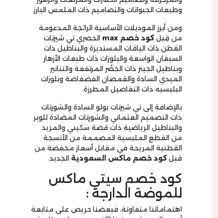
وطبعات الحيوانات والتصاميم ذات الملمس البارز.
ومن أبرز الموديلات الأساسية الرائجة المدعومة
من قِبل
كود خصم
max
الحصري تي شيرتات
القطن ذات الياقات المستديرة والبناطيل ذات
السيقان الواسعة والبلوزات ذات طبعات الأزهار
وبناطيل الجينز ذات الخصُر المرتفعة والتنانير
الميدي السادة والقمصان الفضفاضة وبلوزات
البليسيه ذات التفاصيل المطرزة.
بالإضافة إلى تي شيرتات بولو السادة والشورتات
ذات التصميم العثماني والشورتات المضادة للوبر
والبناطيل الرياضية ذات قصة سكيني والمزيد
من القطع الملبسية المصممة من الأنسجة
القطنية المريحة في مقابل أسعار مخفضة من
قبل
كود خصم ماكس السعودية
الجديد.
كود خصم سيتي ماكس
للموضة الدارجة :
اهتماماتنا متفاوتة، فبعضنا حريص على متابعة