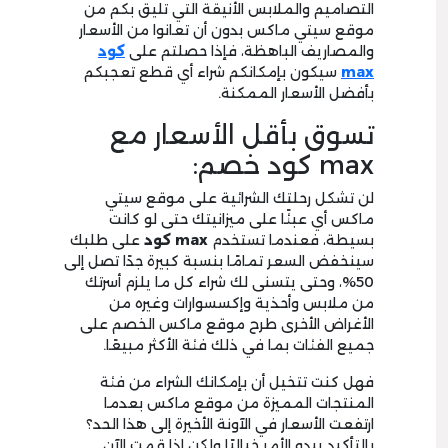
التصاميم والملابس الأنيقة التي تليق بكم من
موقع سيتي ماكس بدون أن تعانوا من الأسعار
والمصاريف الباهظة، فإذا حصلتم على
كود
max
سيكون بإمكانكم شراء أي قطع تعجبكم
بأفضل الأسعار الممكنة.
تسوق بأقل الأسعار مع
max كود خصم:
لن تشكل رحلتك الشرائية على موقع سيتي
ماكس أي عبئًا على ميزانيتك حتى لو كانت
بسيطة، فعندما تستخدم
max
كود
على طلبك
سينخفض السعر تمامًا بنسبة كبيرة جدًا تصل إلى
50%، وحتى يتسنى لك شراء كل ما يلزم أسرتك
من ملابس وأحذية وإكسسوارات وغيره من
الأغراض الأخرى طرح موقع ماكس الخصم على
جميع الفئات بما في ذلك فئة الأكثر مبيعًا.
فهل كنت تتخيل أن بإمكانك الشراء من فئة
المنتجات المميزة من موقع ماكس بعدما
ارتفعت الأسعار في الآونة الأخيرة إلى هذا الحد؟
بالتأكيد يبدو الأمر خياليًا ولكن إذا قمت الآن