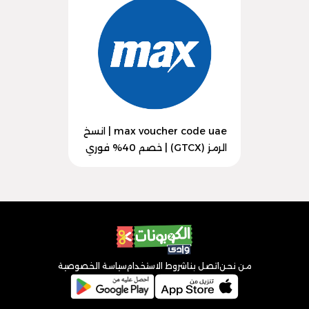
max voucher code uae | انسخ
الرمز (GTCX) | خصم 40% فوري
من نحن
اتصل بنا
شروط الاستخدام
سياسة الخصوصية