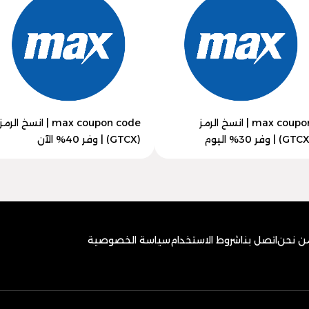
max coupon | انسخ الرمز
max coupon code | انسخ الرمز
(GTCX) | وفر 40% الآن
ن نحن
اتصل بنا
شروط الاستخدام
سياسة الخصوصية