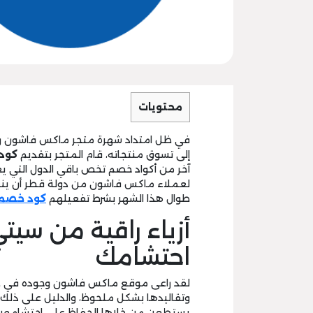
محتويات
في ظل امتداد شهرة متجر ماكس فاشون و
إلى تسوق منتجاته، قام المتجر بتقديم
كود خصم 
آخر من أكواد خصم تخص باقي الدول التي ي
لعملاء ماكس فاشون من دولة قطر أن ينع
طوال هذا الشهر بشرط تفعيلهم
كود خصم
أزياء راقية من سي
احتشامك
لقد راعى موقع ماكس فاشون وجوده في عدد 
وتقاليدها بشكل ملحوظ، والدليل على ذلك أنه
يستطعن من خلاها الحفاظ على احتشامهن، و