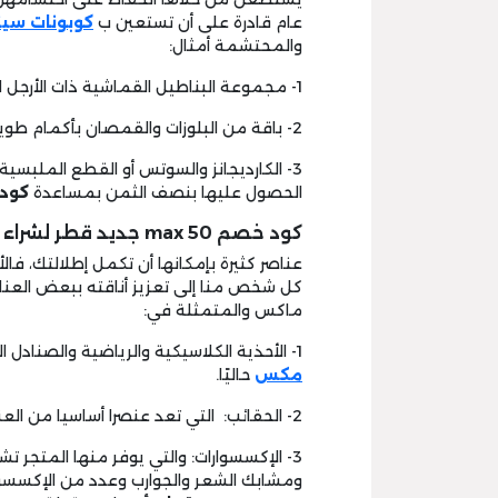
عام قادرة على أن تستعين ب
كوبونات سي
والمحتشمة أمثال:
1- مجموعة البناطيل القماشية ذات الأرجل الفضفاضة والتي يمكن ارتداؤها في مختلف الأوقات.
2- باقة من البلوزات والقمصان بأكمام طويلة.
3- الكارديجانز والسوتس أو القطع الملبسية
الحصول عليها بنصف الثمن بمساعدة
كود خصم 0
كود خصم max 50 جديد قطر لشراء مكملات إطلالتك:
عناصر كثيرة بإمكانها أن تكمل إطلالتك، فال
كل شخص منا إلى تعزيز أناقته ببعض العناص
ماكس والمتمثلة في:
1- الأحذية الكلاسيكية والرياضية والصنادل التي تناسب الرجال والنساء وتدعم ب
مكس
حاليًا.
2- الحقائب: التي تعد عنصرا أساسيا من العناصر التي تستكمل بها المرأة أناقتها بشكل يومي.
3- الإكسسوارات: والتي يوفر منها المتجر
ومشابك الشعر والجوارب وعدد من الإكسسوا