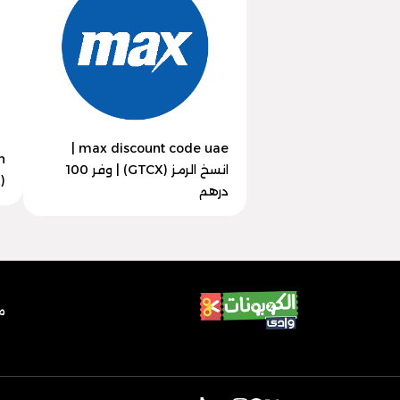
max discount code uae |
انسخ الرمز (GTCX) | وفر 100
(GTCX) | وفر 30% اليوم
درهم
م