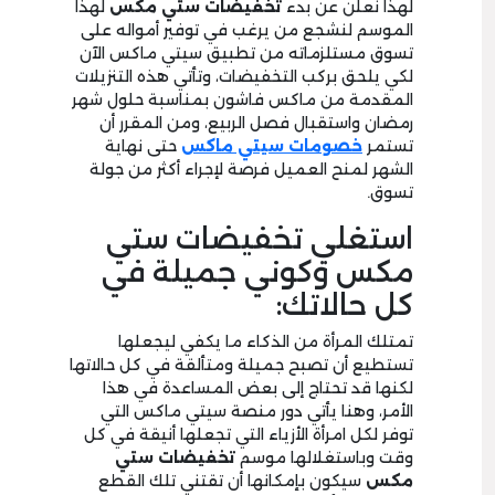
لهذا نعلن عن بدء
تخفيضات ستي مكس
لهذا
الموسم لنشجع من يرغب في توفير أمواله على
تسوق مستلزماته من تطبيق سيتي ماكس الآن
لكي يلحق بركب التخفيضات، وتأتي هذه التنزيلات
المقدمة من ماكس فاشون بمناسبة حلول شهر
رمضان واستقبال فصل الربيع، ومن المقرر أن
تستمر
خصومات سيتي ماكس
حتى نهاية
الشهر لمنح العميل فرصة لإجراء أكثر من جولة
تسوق.
استغلي تخفيضات ستي
مكس وكوني جميلة في
كل حالاتك:
تمتلك المرأة من الذكاء ما يكفي ليجعلها
تستطيع أن تصبح جميلة ومتألقة في كل حالاتها
لكنها قد تحتاج إلى بعض المساعدة في هذا
الأمر، وهنا يأتي دور منصة سيتي ماكس التي
توفر لكل امرأة الأزياء التي تجعلها أنيقة في كل
وقت وباستغلالها موسم
تخفيضات ستي
مكس
سيكون بإمكانها أن تقتني تلك القطع