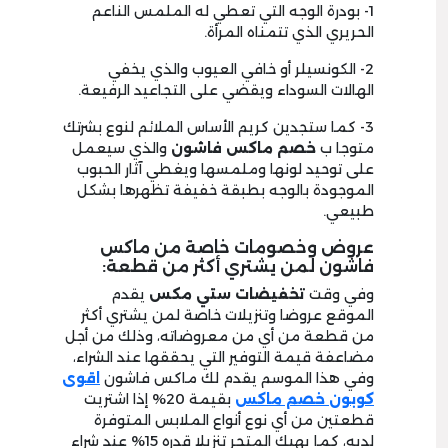
1- بودرة الوجه التي تعطي له الملمس الناعم
الحريري الذي تتمناه المرأة.
2- الكونسيلر أو خافي العيوب والذي يخفي
الهالات السوداء ويقضي على التجاعيد الرفيعة.
3- كما ستجدين كريم الأساس الملائم لنوع بشرتك
متوجا ب
خصم
ماكس فاشون
والذي سيعمل
على توحيد لونها وملمسها ويغطي آثار الحبوب
الموجودة بالوجه بطبقة خفيفة تظهرها بشكل
طبيعي.
عروض وخصومات خاصة من ماكس
فاشون لمن يشتري أكثر من قطعة:
وفي وقت
تخفيضات ستي مكس
يقدم
الموقع عروضا وتنزيلات خاصة لمن يشتري أكثر
من قطعة من أي من معروضاته، وذلك من أجل
مضاعفة قيمة التوفير التي يحققها عند الشراء،
وفي هذا الموسم يقدم لك ماكس فاشون
اقوى
كوبون خصم ماكس
بقيمة 20% إذا اشتريت
قطعتين من أي نوع أنواع الملابس المتوفرة
لديه، كما يهبك المتجر تنزيلا قدره 15% عند شراء