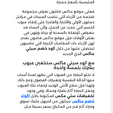
الملبسية بأسعار مميزة.
فعلى موقع ماكس فاشون تعرض مجموعة
ضخمة من الأزياء التي تناسب السيدات في مراحل
حملهن الأولى والأخيرة والقادرة على إخفاء عيوب
الجسم التي نتجت عن الحمل، ولأن النساء قد
يتعرضن للإصابة بالسمنة أو يزداد وزنهن في
بعض الأوقات فإن موقع ماكس فاشون يقدم
لهن الأزياء ذات المقاسات الكبيرة التي تناسبهن
ليحصلن عليها من خلال
كود خصم سيتي
ماكس
الذي الجديد.
مع كود سيتي ماكس ستخفين عيوب
بشرتك بلمسة واحدة:
لا تخلو البشرة من العيوب التي تظهر لعدة أسباب
منها الحالة النفسية وتغييرات الفصول وغير ذلك،
ولهذا فإن سلاح الأنثى الوحيد لإخفاء تلك العيوب
وجعل البشرة أكثر نضارة وجمالا، وفي وجود
تخفيضات ستي مكس
المكنونة داخل
اكواد
خصم ماكس
سيكون من السهل عليك تسوق
وشراء أكبر قدر من المكياج بسعر بسيط مثل: