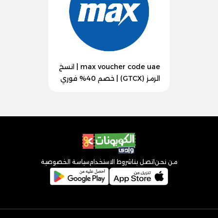
max voucher code uae | انسخ
الرمز (GTCX) | خصم 40% فوري
من نحن
اتصل بنا
شروط الاستخدام
سياسة الخصوصية