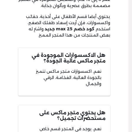
مصممة بطرق عصرية وبألوان جذابة.
يحتوي أيضا قسم الأطفال على أحذية، حقائب
واكسسوارات، فإن أردت إسعاد طفلك الصغير،
استخدم
كود خصم max 25 جديد
واشترِ له
بعض المنتجات من هذا المتجر المميز.
هل الاكسسوارات الموجودة في
متجر ماكس عالية الجودة؟
نعم، اكسسوارات متجر ماكس تتميز
بالجودة العالية، الفخامة، الرقي
والجمال.
هل يحتوي متجر ماكس على
مستحضرات تجميل؟
نعم، يوجد في المتجر قسم خاص