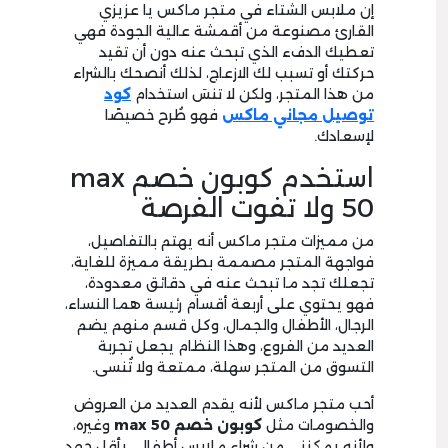
إن ملابس الشتاء في متجر ماكس يا عزيزي
القارئ مصنوعة من أقمشة عالية الجودة فهي
تعطيك الدفء الذي تبحث عنه دون أن تقيد
حركتك أو تسبب لك الازعاج، لذلك أنصحك بالشراء
من هذا المتجر، ولكن لا تنسَ استخدام
كود
توصيل مجاني ماكس
فهو طُرح خصيصًا
لإسعادك.
استخدم كوبون خصم max
50 ولا تفوت الفرصة
من مميزات متجر ماكس أنه يهتم بالتفاصيل،
فواجهة المتجر مصممة بطريقة مميزة للغاية،
تجعلك تجد ما تبحث عنه في دقائق معدودة،
فهو يحتوي على أربعة أقسام رئيسة هما النساء،
الرجال، الأطفال والجمال، وكل قسم منهم يضم
العديد من الفروع، وهذا النظام يجعل تجربة
التسوق من المتجر سهلة، ممتعة ولا تُنسى.
أحب متجر ماكس لأنه يقدم العديد من العروض
والخصومات مثل
كوبون خصم max 50
وغيره،
ولأنه يمكنني من شراء ملابس أطفالي بأقل جهد