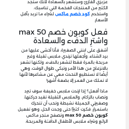
عزيزي القارئ وستشعر بالسعادة لأنك ستجد
الكثير من المنتجات الفخمة التي تناسبك،
واستخدم
كود خصم ماكس
لشراء ما تريد بأقل
الأسعار.
فعل كوبون خصم max 50
واشترِ الدفء والسعادة
أشفق على ابنتي الصغيرة، فأنا أخشى عليها من
برد الشتاء، وأجعلها ترتدي ملابس ثقيلة وغير
مريحة بالمرة فقط لتشعر بالدفء، ولكنها تشعر
بالانزعاج من هذا الأمر وتبكي طوال الوقت، وهي
أيضًا لا تستطيع التحدث معي عن مشاعرها لأنها
لا تملك من العمر إلا بضعة أشهر!
ماذا أفعل؟ إذا ارتدت ملابس خفيفة سوف تبرد
وتصاب بالزكام، والملابس الثقيلة تقيد حركتها،
وصغيرتي الجميلة نشيطة وتحب أن تتحرك
باستمرار، فكرت كثيرًا حتى وجدت الحل، وهو تفعيل
كوبون خصم max 50
وتصفح متجر ماكس
الرائع وشراء ملابس الأطفال الدافئة والمريحة.