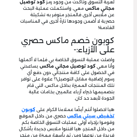
لعربة التسوق وتأكدت من وجود رمز
كود توصيل
مجاني ماكس
معي، واستكملت عملية البحث
عن ملابس أخرى فالمتجر متوفر به تشكيلة
حصرية لا أضمن وجودها تارةً أخرى في المناسبات
القادمة!
كوبون خصم ماكس حصري
على الأزياء:-
واصلت عملية التسوق الخاصة بي فلِما لا أكملها
وأنا معي
كود توصيل مجاني ماكس
يساعدني
في الحصول على كافة منتجاتي دون دفع أي
رسوم إضافية مقابل التوصيل!؟ علاوة على توافر
تلك المنتجات المميزة بداخل ماكس، التي قام
بتصميمها خبراء أزياء عالميين بخامات عالية
الجودة لأبعد حد كان.
هيا احصلوا أنتم أيضًا عملاءنا الكرام على
كوبون
تخفيض سيتي ماكس
حصري من داخل الموقع
وقوموا بإجراء أولى عمليات التسوق الخاصة بكم
من داخل المتجر، هيا اقتنوا ملابس جديدة بأشكال
فريدة من نوعها ومن ثم بأسعار مميزة من متجر