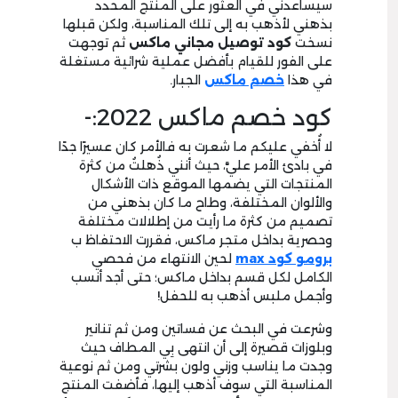
سيساعدني في العثور على المنتج المحدد
بذهني لأذهب به إلى تلك المناسبة، ولكن قبلها
نسخت
كود توصيل مجاني ماكس
ثم توجهت
على الفور للقيام بأفضل عملية شرائية مستغلة
في هذا
خصم ماكس
الجبار.
كود خصم ماكس 2022:-
لا أُخفي عليكم ما شعرت به فالأمر كان عسيرًا جدًا
في بادئ الأمر عليَّ، حيث أنني ذُهلتُ من كثرة
المنتجات التي يضمها الموقع ذات الأشكال
والألوان المختلفة، وطاح ما كان بذهني من
تصميم من كثرة ما رأيت من إطلالات مختلفة
وحصرية بداخل متجر ماكس، فقررت الاحتفاظ ب
برومو كود max
لحين الانتهاء من فحصي
الكامل لكل قسم بداخل ماكس؛ حتى أجد أنسب
وأجمل ملبس أذهب به للحفل!
وشرعت في البحث عن فساتين ومن ثم تنانير
وبلوزات قصيرة إلى أن انتهى بِي المطاف حيث
وجدت ما يناسب وزني ولون بشرتي ومن ثم نوعية
المناسبة التي سوف أذهب إليها، فأضفت المنتج