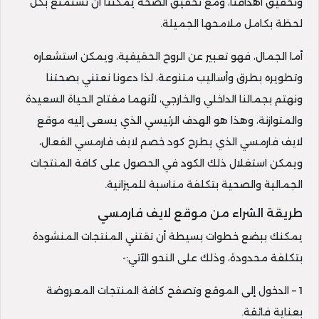
وتحقيق أهدافنا، ومع تحقيق الصحة يمكننا أن نستمتع بكل
لحظة بكامل ملامحها الجميلة.
أما الجمال، فهو تعبير عن الروح الحقيقية، ويمكن استشعاره
وتطويره بطرق وأساليب متنوعة، لذا دعونا نعتني بصحتنا
ونهتم بجمالنا الداخلي والخارجي، لأنهما مفتاح الحياة السعيدة
والمتوازنة، وهذا هو الهدف الرئيسي الذي يسعى إليه موقع
لايف فارمسي الذي يطرح كود خصم لايف فارمسي الفعال،
ويمكن استغلال ذلك الكود في الحصول على كافة المنتجات
الجمالية والصحية بتكلفة مناسبة للميزانية.
طريقة الشراء من موقع لايف فارمسي
يمكنك ببضع خطوات بسيطة أن تقتني المنتجات المنشودة
بتكلفة محدودة، وذلك على النحو الآتي:-
1 – الدخول إلى الموقع وتصفح كافة المنتجات المعروضة
بعناية فائقة.