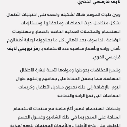
لايف فارمسي
الحصري.
وبين طيات الموقع هناك تشكيلة واسعة تلبي احتياجات الأطفال
بشكل متكامل، حيث الحفاضات وملحقاتها، ومستلزمات
الاستحمام والمكملات الغذائية الخاصة بالصغار، ومستلزمات
الرضاعة ، لذا سوف يجد الأهالي كل ما يحتاجونه لرعاية أطفالهم
بأمان وراحة وبأسعار مناسبة عند الاستعانة بـ
رمز ترويجي لايف
فارمسي القوي.
وتتميز الحفاضات بجودتها وموادها الآمنة لبشرة الأطفال
الحساسة، مما يضمن الحفاظ على جفافهم وراحتهم طوال
اليوم، بالإضافة إلى ذلك تجدون مناديل الأطفال وكريمات
الحفاضات التي تعزز الراحة والنظافة.
ولحظات الاستحمام تصبح أكثر متعة مع منتجات الاستحمام
المتاحة على المتجر بما في ذلك الشامبو وغسول الجسم
اللطيف على بشرة الأطفال، وللأمهات المهتمات بتوفير تغذية