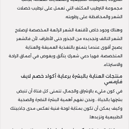
مجموعة الترطيب المكثف التي تعمل على ترطيب خصلات
الشعر والمحافظة على رطوبته.
وهناك وجود خاص لأقنعة الشعر الرائعة المخصصة لإصلاح
الشعر التالف وتجديده من الجذور حتى الأطراف، لأن فالشعر
يصبح أقوى عندما يتمتع بالتغذية العميقة والعناية
المتخصصة، فهيا دعي شعركِ يتألق ويغوص في أعماق الراحة
والاسترخاء.
منتجات العناية بالبشرة برعاية أكواد خصم لايف
فارمسي
في كون مليء بالإشراق والجمال، تتمنى كل فتاة أن تنبض
بشرتها بالحياة ، ونحن نفهم أهمية البشرة النضرة والصحية
وكيف يمكن أن تكون بمثابة لوحة فنية تعكس مدى جاذبيتك
الطبيعية وتزيدها.