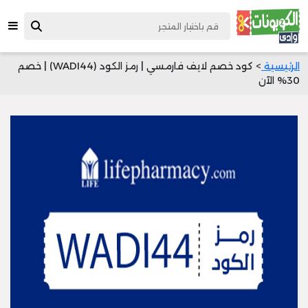
الرئيسية
> كود خصم لايف فارمسي | رمز الكود (WADI44) | خصم
30% الآن