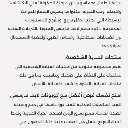
ببراءة الأطفال وحماسهم، لأن مرحلة الطفولة تعني الاكتشاف،
والتطلع، وحب التجربة، فكثيرًا ما يتعرض الصغار للحوادث
البسيطة التي تطلب تدخل سريع، وتتأرجح المستلزمات
المدعومة بـ كود خصم لايف فارمسي المنوط بالتنزيلات السخية
بين الضمادات المطاطية، والشاش الطبي، وأغطية الاستعمال
لمرة واحدة.
منتجات العناية الشخصية:
نقدم مجموعة متنوعة من منتجات العناية الشخصية التي
تساعدك على الحفاظ على صحتك وعافيتك، بما في ذلك
منتجات العناية بالبشرة، والشعر، والعناية بالأسنان.
امنح نفسك فرص أفضل مع كوبونات لايف فارمسي
تلعب المكملات الغذائية تلعب دورًا حاسمًا في دعم وصيانة
الصحة العامة، فمع بمرور الزمن أصبحت الحياة الحديثة ونمط
الحياة السريع يجعل من الصعب علينا دائمًا الحصول على