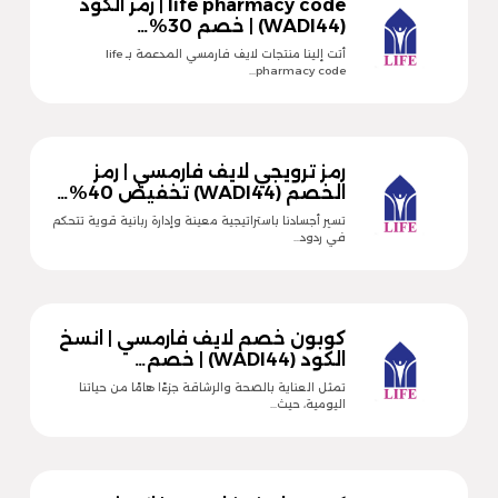
life pharmacy code | رمز الكود
(WADI44) | خصم 30%…
أتت إلينا منتجات لايف فارمسي المدعمة بـ life
pharmacy code…
رمز ترويجي لايف فارمسي | رمز
الخصم (WADI44) تخفيض 40%…
تسير أجسادنا باستراتيجية معينة وإدارة ربانية قوية تتحكم
في ردود…
كوبون خصم لايف فارمسي | انسخ
الكود (WADI44) | خصم…
تمثل العناية بالصحة والرشاقة جزءًا هامًا من حياتنا
اليومية، حيث…