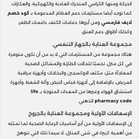
الحركة ومنها: الكراسي المتحرك العادية والكهربائية، والعكازات،
كما توجد أيضا مستلزمات دعم العظام المدعومة بـ
كود خصم
لايف فارمسي
ومن أبرزها: دعامات الكتف، داعمات الظفر،
وكذلك أطواق دعم العنق.
مجموعة العناية بالجهاز التنفسي
هناك مجموعة من المستلزمات التي لا بد من أن تكون متوفرة
في كل منزل، تحسبًا للحالات الطارئة والمشاكل الصحية
المفاجأة مثل: مكثف الاوكسجين والبخاخات وأجهزة مراقبة
المريض، بالإضافة إلى أجهزة قياس النبض وآلة الشفط، وأجهزة
استنشاق الهواء وغيرها من المعدات المتوجة بـ
life
pharmacy code
الذهبي.
الإسعافات الأولية ومجموعة العناية بالجروح
إن الإسعافات الأولية من أبرز أساسيات الرعاية الصحية لما تمثله
من أهمية كبيرة في شتى المنازل، لا سيما تلك التي تتوهج