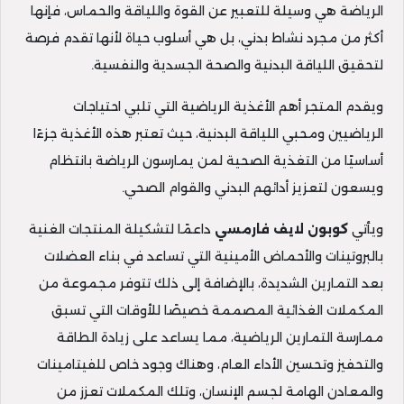
الرياضة هي وسيلة للتعبير عن القوة واللياقة والحماس، فإنها
أكثر من مجرد نشاط بدني، بل هي أسلوب حياة لأنها تقدم فرصة
لتحقيق اللياقة البدنية والصحة الجسدية والنفسية.
ويقدم المتجر أهم الأغذية الرياضية التي تلبي احتياجات
الرياضيين ومحبي اللياقة البدنية، حيث تعتبر هذه الأغذية جزءًا
أساسيًا من التغذية الصحية لمن يمارسون الرياضة بانتظام
ويسعون لتعزيز أدائهم البدني والقوام الصحي.
ويأتي
كوبون لايف فارمسي
داعمًا لتشكيلة المنتجات الغنية
بالبروتينات والأحماض الأمينية التي تساعد في بناء العضلات
بعد التمارين الشديدة، بالإضافة إلى ذلك تتوفر مجموعة من
المكملات الغذائية المصممة خصيصًا للأوقات التي تسبق
ممارسة التمارين الرياضية، مما يساعد على زيادة الطاقة
والتحفيز وتحسين الأداء العام، وهناك وجود خاص للفيتامينات
والمعادن الهامة لجسم الإنسان، وتلك المكملات تعزز من