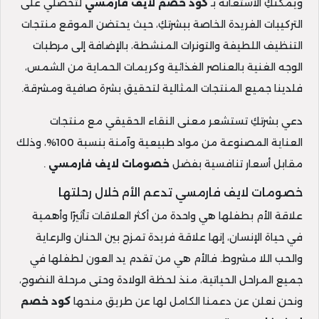
ويمكنكِ الاستعانة بـ
كود خصم لايف فارمسي
لتحصلي على
التركيبات الفريدة الخاصة ببشرتكِ، حيث يحتضن الموقع منتجات
التنظيف اللطيفة والتونرات المنشطة، بالإضافة إلى مرطبات
الوجه الغنية بالعناصر الغذائية وكريمات الحماية من الشمس،
فلدينا جميع المنتجات المثالية لتحقيق بشرة صافية ومشرقة.
دعي بشرتكِ تستشعر معنى النقاء الحقيقي مع منتجات
العناية المصنوعة من مواد طبيعية وآمنة بنسبة 100%، وذلك
مقابل أسعار تنافسية بفضل
خصومات لايف فارمسي
.
خصومات لايف فارمسي تدعم الأم خلال رحلتها
علاقة الأم بطفلها هي واحدة من أكثر العلاقات تأثيرًا وأهمية
في حياة الإنسان، إنها علاقة فريدة تمزج بين الحنان والرعاية
والحب اللا مشروط. فالأم هي من تقدم يد العون لطفلها في
جميع المراحل الحياتية، منذ لحظة الولادة وحتى مرحلة النضوج،
ونحن نعلن عن دعمنا الكامل لها عن طريق منحها
كود خصم