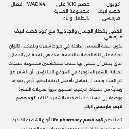
كوبون
خصم 10% علي
WADI44
فعال
خصم لايف
مجموعة العناية
فارمسي
بالطفل والأم
الحقي بقطار الجمال والجاذبية مع كود خصم لايف
فارمسي
تذوب أشعة الشمس الدافئة في خيوط شعرك وتنعكس الألوان
البراقة على تلك الخصلات الناعمة، هذه هي لمحة من الجمال
الذي يمكن أن تحظي بها عندما تستكشفين مجموعة منتجات
العناية بالشعر المتوفرة في الموقع، لأننا نؤمن بأن الشعر هو
تاج المرأة ويجب أن يُعامل بأفضل كريقة ليظهر بأرقى صورة،
وبدايةً من منتجات الترطيب العميق مرورًا بمزيلات القشرة،
ووصولا إلى مستلزمات تصفيف الشعر مكللة بـ
كود
خصم
لايف فارمسي
الرائج.
كما يدعم
كود خصم
life pharmacy
أنواع الشامبو الفاخرة
المزودة بالمرطبات الطبيعية والمغذيات الفعالة، بجانب