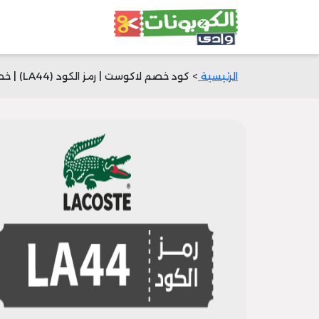
الرئيسية
> كود خصم لاكوست | رمز الكود (LA44) | خصم 50% الآن