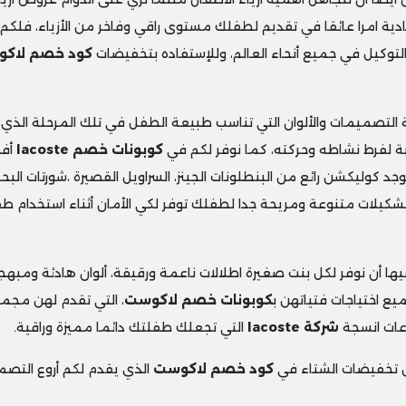
المادية امرا عائقا في تقديم لطفلك مستوى راقي وفاخر من الأزياء، فلك
توكيل في جميع أنحاء العالم، وللإستفاده بتخفيضات
كود خصم لاك
التصميمات والألوان التي تناسب طبيعة الطفل في تلك المرحلة الذي ي
بة لفرط نشاطه وحركته، كما نوفر لكم في
كوبونات خصم
lacoste
أفض
د كوليكشن رائع من البنطلونات الجينز، السراويل القصيرة ،شورتات البحر 
شكيلات متنوعة ومريحة جدا لطفلك توفر لكي الأمان أثناء استخدام ط
فيها أن نوفر لكل بنت صغيرة اطلالات ناعمة ورقيقة، ألوان هادئة ومبه
ميع اختياجات فتياتهن ب
كوبونات خصم لاكوست
، التي تقدم لهن مجم
اعات انسجة
شركة
lacoste
التي تجعلك طفلتك دائما مميزة وراقية.
ن تخفيضات الشتاء في
كود خصم لاكوست
الذي يقدم لكم أروع التصم