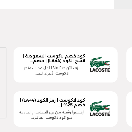
كود خصم لاكوست السعودية |
انسخ الكود (LA44) | خصم…
نزف الآن خبرًا هامًا لكل عملاء متجر
لاكوست الأعزاء، لقد…
كود لاكوست | رمز الكود (LA44) |
خصم 25% |…
ارتشفوا رشفة من نهر الفخامة والجاذبية
مع كود لاكوست الحافل…