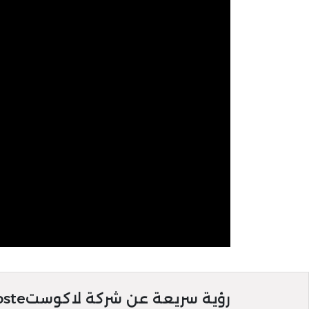
رؤية سريعة عن شركة لاكوستlacoste