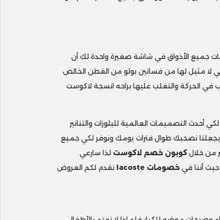
فات جميع الأذواق في شاشة صغيرة واحدة لك أن
تي لا مثيل لها من فساتين بولو من القطن الخالص
عب في الحركة والتغلب عليها براحه انسجة لاكوست
ي أحدث التصميمات العالمية للبلوزات والتنانير
 يجعلنا نصحبك طوال فترات يومك ونوفر لكي جميع
 من خلال
كوبون خصم لاكوست
لذا سارعي
حيث أننا في
خصومات
lacoste
نقدم لكم العروض
اء وصيحات موضه للكبار فلماذا لا نهتم بالأطفال