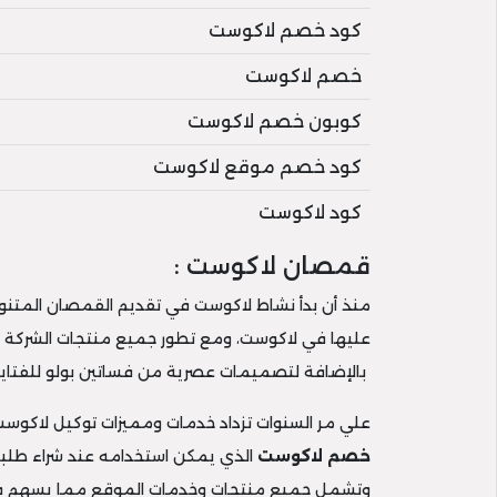
كود خصم لاكوست
خصم لاكوست
كوبون خصم لاكوست
كود خصم موقع لاكوست
كود لاكوست
قمصان لاكوست :
منذ أن بدأ نشاط لاكوست في تقديم القمصان المتنوعة
عليها في لاكوست، ومع تطور جميع منتجات الشركة 
بالإضافة لتصميمات عصرية من فساتين بولو للفتايات 
علي مر السنوات تزداد خدمات ومميزات توكيل لاكوست lacoste ويزداد اسمها ثقة ونماءا بين منافسيها والتي استطاعت وبلا شك التغلب عليهم، ومن أفضل خد
خصم لاكوست
الذي يمكن استخدامه عند شراء طلبي
وتشمل جميع منتجات وخدمات الموقع مما يسهم في 