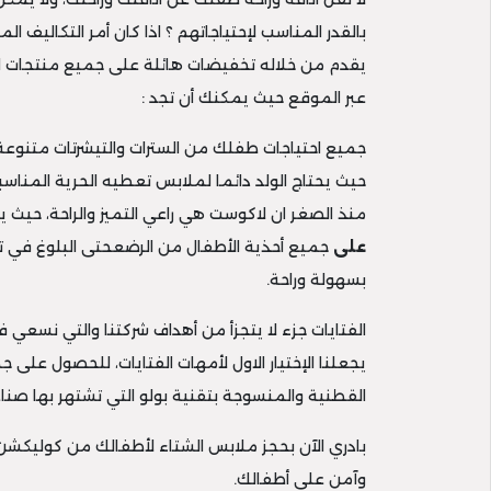
بالقدر المناسب لإحتياجاتهم ؟ اذا كان أمر التكاليف 
يقدم من خلاله تخفيضات هائلة على جميع منتجات ال
عبر الموقع حيث يمكنك أن تجد :
جميع احتياجات طفلك من السترات والتيشرتات متنوعة 
حيث يحتاج الولد دائما لملابس تعطيه الحرية المناس
منذ الصغر ان لاكوست هي راعي التميز والراحة، حيث يوج
على
جميع أحذية الأطفال من الرضعحتى البلوغ في ت
بسهولة وراحة.
الفتايات جزء لا يتجزأ من أهداف شركتنا والتي نسعي 
يجعلنا الإختيار الاول لأمهات الفتايات، للحصول على ج
القطنية والمنسوجة بتقنية بولو التي تشتهر بها صن
بادري الآن بحجز ملابس الشتاء لأطفالك من كوليكش
وآمن على أطفالك.