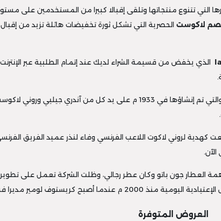
رها التي تتنوع منتجاتها وتلقى إقبالا كبيرا من المستخدمين على مستو
خصم لاكوست
الحصرية التي تشكل ثورة تخفيضات هائلة تزيد من إقبال ا
l
الذي يخفض من قسيمة الشراء لديك عند إتمام الطلبية عبر الإنترنت
.
فرنسية مقرها في مدينة تروا والتي تم إنشاؤها في 1933 م على يد 
ت كهدية لروني لاكوت اللاعب الفرنسي وفاء لنذر عميد الفريق الفرن
الآن.
رها بمساهمة العطار جون باتو وكان عطر رجالي، وظلت الشركة تعمل على تطو
العروض المتوفرة