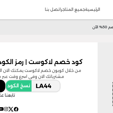
الرئيسية
جميع المتاجر
اتصل بنا
كود خصم لاكوست | رمز الكود (LA44) | خصم 50% ال
مشترياتك الان وفي اسرع وقت عبر موقع lacoste الالكتر
نسخ الكود
تابعنا ع