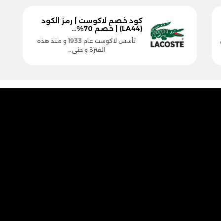
كود خصم لاكوست | رمز الكود
(LA44) | خصم 70%…
تأسس لاكوست عام 1933 و منذ هذه
الفترة و حتى…