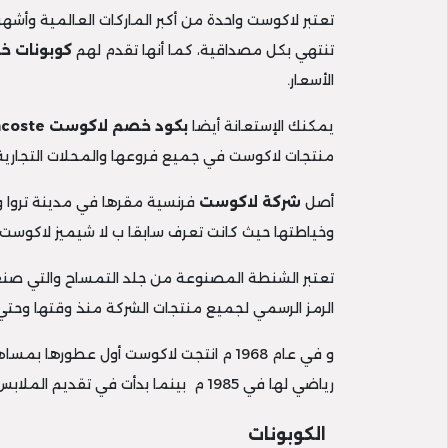
تعتبر لاكوست واحدة من أكبر الماركات العالمية وأشه
تنتهي بكل مصداقية، كما أنها تقدم لهم
كوبونات 
الأسعار.
يمكنك الإستعانة أيضا
بكود خصم لاكوست
acoste
منتجات لاكوست في جميع فروعها والمحلات التجارية
أصل
شركة لاكوست
وخياطتها حيث كانت تعرف سابقا ب لا شيميز لاكوست.
تعتبر الشنطة المصنوعة من جلد التمساح والتي صنع
الرمز الرسمي لجميع منتجات الشركة منذ وقتها وحتي 
و في عام 1968 م انتجت لاكوست أول عطو
رياضي لها في 1985 م بينما بدأت في تقديم الملابس الإعتيادية اليومية منذ 2000 م عندما أصبح كريستوف لومير مديرا فنيا لملابس الشركة.
الكوبونات