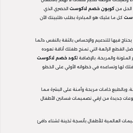
م الحل من
كوبون خصم لاكوست
الحصري الذي
وست
كل ما عليك هو المبادرة بطلب طلبيتك الآن
حتاج فيها للتدعيم والإحساس بالثقة بالنفس دائما
ل القطع الرائعة التي تمنح طفلك أناقة تعوده
الملونة والمريحة، بالإضافة ل
كود خصم لاكوست
فلك لها وتساعده في خطواته الأولي على الخطو
جة، وبالطبع خامات مريحة وآمنة على البشرة مما
وعات جديدة من ارقي تصميمات فساتين الأطفال
يمات العالمية للأطفال بأنسجة ثخينة لشتاء دافئ