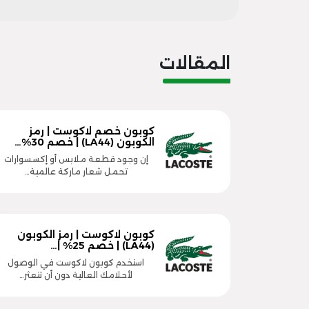
المقالات
كوبون خصم لاكوست | رمز
الكوبون (LA44) | خصم 30%…
إن وجود قطعة ملابس أو إكسسوارات
تحمل شعار ماركة عالمية…
كوبون لاكوست | رمز الكوبون
(LA44) | خصم 25% |…
استخدم كوبون لاكوست في الوصول
لأحلامك العالية دون أن تتعثر…