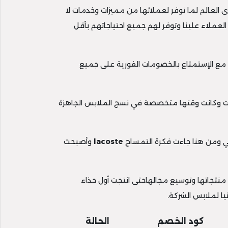
ى العالم لما توفر لعملائها من مميزات وخدمات لا
لعملاء علينا وتوفر لهم جميع احتياجاتهم بأقل
 مع الإستمتاع بالخصومات الفورية على جميع
كل من آندري جيليي وروني لاكوست وكانت وقتها متخصصة في نسج الملابس الجاهزة
سي ومن هنا جاءت فكرة التمساح
lacoste
وأصبحت
ير منتجاتها وتوسيع مجالهاحتى انتجت أول حذاء
كود الخصم
الحالة