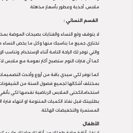
ملابس، أحذية وعطور بأسعار مذهلة.
القسم النسائي :
لا يتوقف ولع النساء والفتايات بصيحات الموضة بمخل
تختاري جميع ما يناسبك منها وكل ما يخص النساء 
والتي توفر لك الراحة التامة أثناء الإستخدام وتناس
كما أن فترات النوم ستصبح أكثر نعومة مع ملابس لا
كما نوفر لكي سيدي باقة من أروع وأحدث التصميمات 
بمختلف أشكالها لجميع فصول السنة من الشيفونات ا
استخداماتكحتى الملابس الرياضية نقدمها لكي بأنقي 
بطلبيتك قبل نفاذ الكميات المتنوعة او انتهاء فترة
المستمرة والتخفيضات الهائلة.
الأطفال
لا تقل أناقة وراحة طفلك عن أناقتك وراحتك، ولا يمك