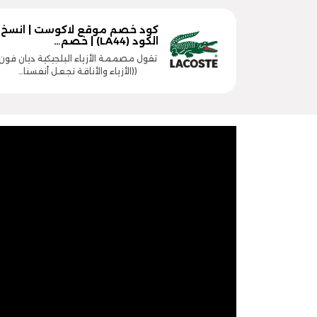
كود خصم موقع لاكوست | انسخ
الكود (LA44) | خصم…
تقول مصممة الأزياء البلجيكية ديان فون
((الأزياء والأناقة تجعل أنفسنا…