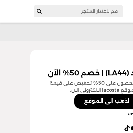
آن
من خلال كوبون خصم لاكوست يمكنك الان الحصول علي 50% تخفيض علي قيمة
وني الان.
اذهب الى الموقع
لى