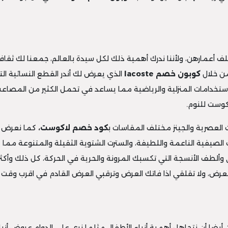
ف أعمارهن، ولأننا ندرك أهمية ذلك لكل سيدة بالعالم، جمعنا لك ثقا
من خلال
كوبون خصم
lacoste
الذي يعرض لك أندر القطع النسائية ال
ب الإستخدامات المنزلية والرياضية مما يساعد في تحمل الكثير من المصا
كوست للنوم.
العصرية والجينز مختلف المقاسات ب
كود خصم لاكوست،
كما نعرض لك
لصيفية الناعمة واللطيفة، والسترت الشتوية الثقيلة والمتنوعة مما
وألطف الأنسجة التي تكسبك المرونة والحرية في الحركة، كل ذلك وأكثر
 العرض، ولا تقلقي اذا فاتك العرض وترقبي العرض القادم في اقرب وقت 
ن أيضا أن نتجاهل أهمية أزياء الأطفال مثلما نري على الدوام عروض أزي