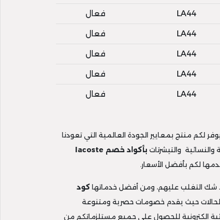
LA44
فعال
LA44
فعال
LA44
فعال
LA44
فعال
LA44
فعال
ر لكم منتج بمعايير الجودة العالمية التي تعودنا
النسائية والتيشرتات
بأكواد خصم
lacoste
دمها لكم بأفضل الأسعار.
كود
الحالات حيث يقدم خصومات حصرية ومتنوعة
ية الكترونية للحصول على جميع مستلزماتكم من