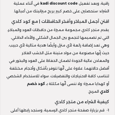
راقية، وبعد تفعيل
kadi discount code
في أثناء عملية
الشراء؛ ستحصلين على خصم كبير يريح ميزانيتك من أعبائها.
اقتنِ أجمل المباخر وأفخر الحافظات | مع كود كادي
يقدم متجر كادي مجموعة مميزة من حافظات العود والمباخر،
التي تم تصميمها لتجمع بين الجمال الشكلي والأداء الداخلي،
وهي تعد إضافة رائعة لأي منزل وأيضًا هدية مثالية لأي حبيب،
حيث إنّها مصنوعة من مواد متينة مثل الخشب الفاخر
والمعادن عالية الجودة لضمان الحفاظ على العود والبخور في
أفضل حالاتهما، علاوة على أنّها تتوفر بأشكال وأحجام مختلفة
لتناسب كافة الاحتياجات والتفضيلات، سواء للاستخدام الشخصي
أو كهدايا مميزة؛ ولا ننسى أنّها مكللة بـ
كود خصم
كادي
المربح.
كيفية الشراء من متجر كادي
1- قم بزيارة صفحة متجر كادي الرسمية، وستجد رابطها أعلى