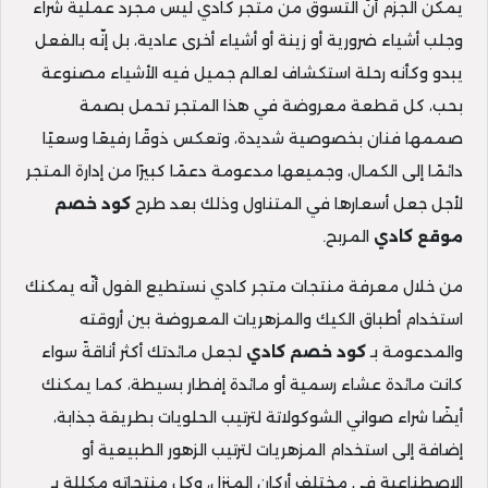
يمكن الجزم أنَّ التسوق من متجر كادي ليس مجرد عملية شراء
وجلب أشياء ضرورية أو زينة أو أشياء أخرى عادية، بل إنّه بالفعل
يبدو وكأنه رحلة استكشاف لعالم جميل فيه الأشياء مصنوعة
بحب، كل قطعة معروضة في هذا المتجر تحمل بصمة
صممها فنان بخصوصية شديدة، وتعكس ذوقًا رفيعًا وسعيًا
دائمًا إلى الكمال، وجميعها مدعومة دعمًا كبيرًا من إدارة المتجر
لأجل جعل أسعارها في المتناول وذلك بعد طرح
كود خصم
موقع كادي
المربح.
من خلال معرفة منتجات متجر كادي نستطيع الفول أنّه يمكنك
استخدام أطباق الكيك والمزهريات المعروضة بين أروقته
والمدعومة بـ
كود خصم كادي
لجعل مائدتك أكثر أناقةً سواء
كانت مائدة عشاء رسمية أو مائدة إفطار بسيطة، كما يمكنك
أيضًا شراء صواني الشوكولاتة لترتيب الحلويات بطريقة جذابة،
إضافة إلى استخدام المزهريات لترتيب الزهور الطبيعية أو
الاصطناعية في مختلف أركان المنزل، وكل منتجاته مكللة بـ