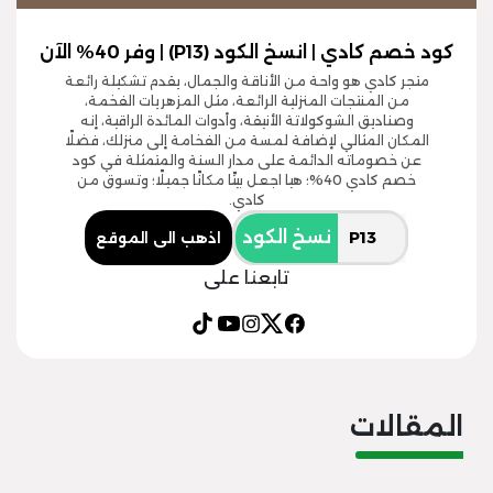
كود خصم كادي | انسخ الكود (P13) | وفر 40% الآن
متجر كادي هو واحة من الأناقة والجمال، يقدم تشكيلة رائعة
من المنتجات المنزلية الرائعة، مثل المزهريات الفخمة،
وصناديق الشوكولاتة الأنيقة، وأدوات المائدة الراقية، إنه
المكان المثالي لإضافة لمسة من الفخامة إلى منزلك، فضلًا
عن خصوماته الدائمة على مدار السنة والمتمثلة في كود
خصم كادي 40%؛ هيا اجعل بيتًا مكانًا جميلًا؛ وتسوق من
كادي.
نسخ الكود
اذهب الى الموقع
تابعنا على
المقالات