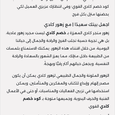
كود خصم كادي القوي؛ وفي انتظارك عزيزي العميل لكي
يحضنها منزل بكل فرح.
اجعل بيتك سعيدًا | مع زهور كادي
زهور متجر كادي المعززة بـ
خصم كادي
ليست مجرد زهور عادية،
بل هي تجربة حسية تجلب الفرح والراحة والجمال إلى حياتنا
اليومية، من خلال اقتناء هذه الزهور، يمكنك الاستمتاع بلمسات
من الطبيعة داخل منزلك، مما يعزز الشعور بالسعادة والراحة
النفسية، ويجعل حياتهم أكثر رقيَّا وبهجةً.
الزهور الملونة والجمال الطبيعي لزهور كادي يمكن أن يكون
مصدر إلهام وإبداع للكتاب والمفكرين والمتأملين، ويمكن
استخدامها في تزيين الفعاليات والمناسبات، أو حتى في الأعمال
الفنية والحرف اليدوية، وجميعها متوجة بـ
كود خصم
كادي
القوي.