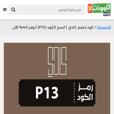
الرئيسية
> كود خصم كادي | انسخ الكود (P13) | وفر 40% الآن