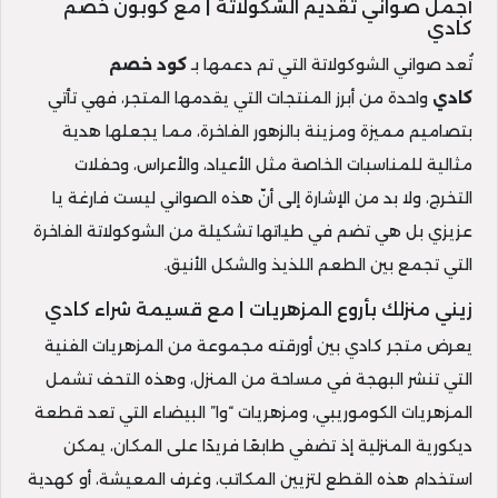
أجمل صواني تقديم الشكولاتة | مع كوبون خصم
كادي
تُعد صواني الشوكولاتة التي تم دعمها بـ
كود خصم
كادي
واحدة من أبرز المنتجات التي يقدمها المتجر، فهي تأتي
بتصاميم مميزة ومزينة بالزهور الفاخرة، مما يجعلها هدية
مثالية للمناسبات الخاصة مثل الأعياد، والأعراس، وحفلات
التخرج، ولا بد من الإشارة إلى أنّ هذه الصواني ليست فارغة يا
عزيزي بل هي تضم في طياتها تشكيلة من الشوكولاتة الفاخرة
التي تجمع بين الطعم اللذيذ والشكل الأنيق.
زيني منزلك بأروع المزهريات | مع قسيمة شراء كادي
يعرض متجر كادي بين أورقته مجموعة من المزهريات الفنية
التي تنشر البهجة في مساحة من المنزل، وهذه التحف تشمل
المزهريات الكوموريبي، ومزهريات “وا” البيضاء التي تعد قطعة
ديكورية المنزلية إذ تضفي طابعًا فريدًا على المكان، يمكن
استخدام هذه القطع لتزيين المكاتب، وغرف المعيشة، أو كهدية