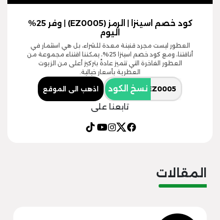
كود خصم اسينزا | الرمز (EZ0005) | وفر 25%
اليوم
العطور ليست مجرد قنينة معدة للشراء، بل هي استثمار في
أناقتنا، ومع كود خصم اسينزا 25%، يمكننا اقتناء مجموعة من
العطور الفاخرة التي تتميز عادةً بتركيز أعلى من الزيوت
العطرية بأسعار خيالية.
نسخ الكود
اذهب الى الموقع
تابعنا على
المقالات