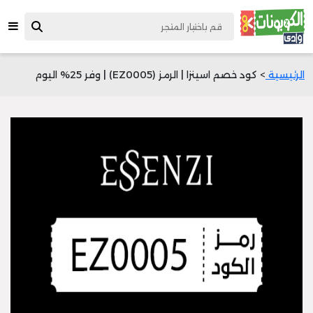
الرئيسية
> كود خصم اسينزا | الرمز (EZ0005) | وفر 25% اليوم