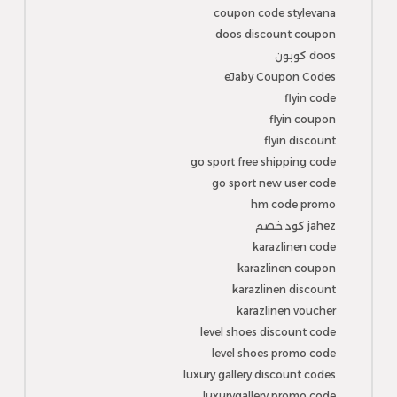
coupon code stylevana
doos discount coupon
doos كوبون
eJaby Coupon Codes
flyin code
flyin coupon
flyin discount
go sport free shipping code
go sport new user code
hm code promo
jahez كود خصم
karazlinen code
karazlinen coupon
karazlinen discount
karazlinen voucher
level shoes discount code
level shoes promo code
luxury gallery discount codes
luxurygallery promo code