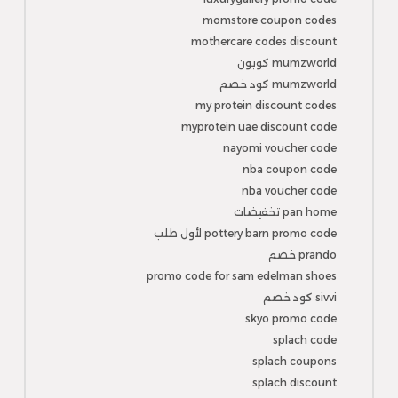
momstore coupon codes
mothercare codes discount
mumzworld كوبون
mumzworld كود خصم
my protein discount codes
myprotein uae discount code
nayomi voucher code
nba coupon code
nba voucher code
pan home تخفيضات
pottery barn promo code لأول طلب
prando خصم
promo code for sam edelman shoes
sivvi كود خصم
skyo promo code
splach code
splach coupons
splach discount