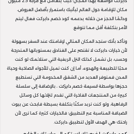
دايركت الواسعة بهذا المجال؛ حيث يتعامل مع قرابة 2.5 مليون
مكان للإقامة حول العالم ليأتيك باستمرار بأفضل العروض،
ودائمًا الحجز من خلاله يدعمه كود خصم دايركت فعال ليتم
الأمر بتكلفة أقل مما تتوقع.
وتأكد بأنك ستجد المكان المثالي لإقامتك عند السفر بسهولة
لأن خيارات دايركت لا تقتصر على الفنادق بمستوياتها المتدرجة
وحسب، بل تشمل كذلك النزل الريفية التي ستلائمك لو كنت
محبًا للطبيعة والهدوء، أما إن كنت تميل للأجواء الصاخبة وحياة
المدن فمتوفر العديد من الشقق المخدومة التي تستطيع
حجزها بواسطة
قسيمة خصم دايركت
، بالإضافة إلى سلسلة
كبيرة من المنتجعات الفاخرة التي تقدم لنزلائها كل وسائل
الرفاهية، ولو كنت تريد سكنًا بتكلفة بسيطة فابحث عن بيوت
الضيافة المناسبة عبر التطبيق؛ فالخيارات كثيرة كما ترى لأن
راحتك هي الهدف الأول لتطبيق دايركت.