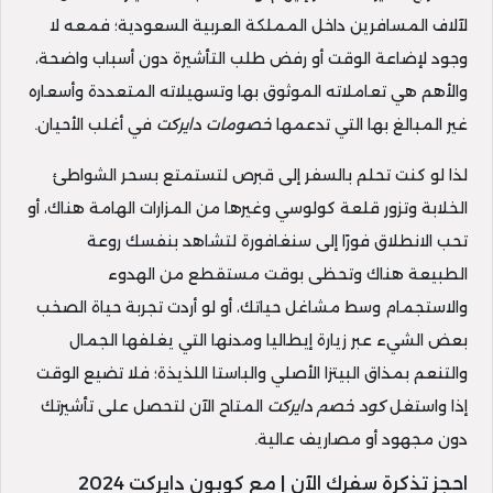
لآلاف المسافرين داخل المملكة العربية السعودية؛ فمعه لا
وجود لإضاعة الوقت أو رفض طلب التأشيرة دون أسباب واضحة،
والأهم هي تعاملاته الموثوق بها وتسهيلاته المتعددة وأسعاره
غير المبالغ بها التي تدعمها
خصومات دايركت
في أغلب الأحيان.
لذا لو كنت تحلم بالسفر إلى قبرص لتستمتع بسحر الشواطئ
الخلابة وتزور قلعة كولوسي وغيرها من المزارات الهامة هناك، أو
تحب الانطلاق فورًا إلى سنغافورة لتشاهد بنفسك روعة
الطبيعة هناك وتحظى بوقت مستقطع من الهدوء
والاستجمام وسط مشاغل حياتك، أو لو أردت تجربة حياة الصخب
بعض الشيء عبر زيارة إيطاليا ومدنها التي يغلفها الجمال
والتنعم بمذاق البيتزا الأصلي والباستا اللذيذة؛ فلا تضيع الوقت
إذا واستغل
كود خصم دايركت
المتاح الآن لتحصل على تأشيرتك
دون مجهود أو مصاريف عالية.
احجز تذكرة سفرك الآن | مع كوبون دايركت 2024