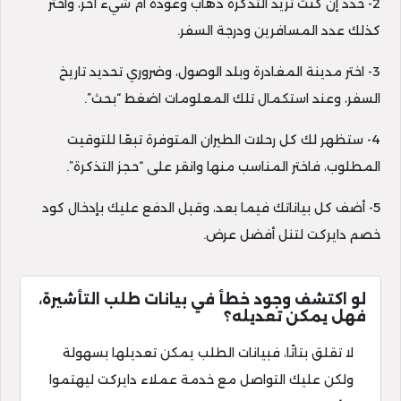
2- حدد إن كنت تريد التذكرة ذهاب وعودة أم شيء آخر، واختر
كذلك عدد المسافرين ودرجة السفر.
3- اختر مدينة المغادرة وبلد الوصول، وضروري تحديد تاريخ
السفر، وعند استكمال تلك المعلومات اضغط “بحث”.
4- ستظهر لك كل رحلات الطيران المتوفرة تبعًا للتوقيت
المطلوب، فاختر المناسب منها وانقر على “حجز التذكرة”.
5- أضف كل بياناتك فيما بعد، وقبل الدفع عليك بإدخال كود
خصم دايركت لتنل أفضل عرض.
لو اكتشف وجود خطأ في بيانات طلب التأشيرة،
فهل يمكن تعديله؟
لا تقلق بتاتًا، فبيانات الطلب يمكن تعديلها بسهولة
ولكن عليك التواصل مع خدمة عملاء دايركت ليهتموا