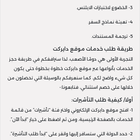
3- الخضوع لاختبارات الايلتس.
4- تعبئة نماذج السفر.
5- ترجمة المستندات.
طريقة طلب خدمات موقع دايركت
التجربة الأولى هي دومًا الأصعب، لذا سنرافقكم في طريقة حجز
الخدمات بأنواعها عبر موقع دايركت خطوة بخطوة حتى يكون
كل شيء واضح لكم، كما سنعرفكم بالوسيلة التي تحصلون من
خلالها على خصم استثنائي، فتابعونا:-
أولا/ كيفية طلب التأشيرات:
1- افتح موقع دايركت الإلكتروني واختر فئة “تأشيرات” من قائمة
الخدمات بالصفحة الرئيسية، ومن ثم اضغط على خيار “ابدأ الآن”.
2- حدد الدولة التي ستسافر إليها وانقر على “ابدأ طلب التأشيرة”.