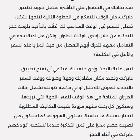
بعد نجاحك في الحصول على التأشيرة بفضل جهود تطبيق
دايركت، حان الوقت للتفكير في الخطوة التالية لتتجهز بشكل
فعلي للسفر في الوقت المناسب لك، فأنت بالتأكيد يلزمك حجز
للتذكرة من خلال إحدى شركات الطيران، ولكن هل لديك خبرة في
التعامل معهم لتدرك أيهم الأفضل من حيث المزايا عند السفر
والأقل في التكلفة؟
ليس عليك البحث وإجهاد نفسك، فيكفي أن تفتح تطبيق
دايركت وتحدد مكان مغادرتك وجهة وصولك ووقت السفر
بالتحديد ليعرض لك خلال ثواني قائمة طويلة تشمل رحلات
الطيران المتاحة في هذا الوقت لنفس الجهة التي تريدها،
وستكون كل رحلة منهم مزودة بقيمة التكاليف المطلوبة
لتختار بنفسك ما يناسبك بمنتهى السهولة، كما سيكون من
نصيبك خصم مميز على ثمن التذكرة عندما تستخدم كود خصم
دايركت في أثناء الحجز.