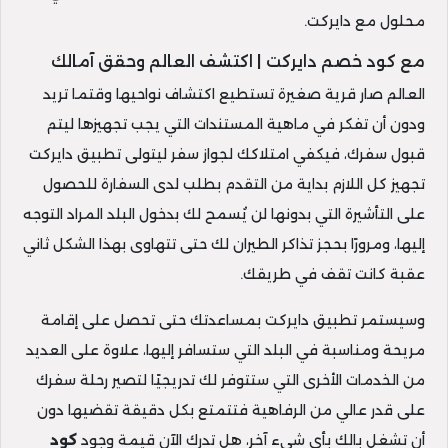
محلول مع دايركت.
مع كود خصم دايركت | اكتشف العالم وحقق آمالك
العالم صار قرية صغيرة تستطيع اكتشاف نواحيها وقتما تريد
ودون أن تفكر في ماهية المستندات التي يجب تجهيزها ليتم
قبول سفرك، فيكفي امتلاكك لجواز سفر ليتولى تطبيق دايركت
تجهيز كل اللازم بداية من التقدم بطلب لدى السفارة للحصول
على التأشيرة التي بدونها لن يُسمح لك بدخول البلد المراد التوجه
إليها، ومرورًا بحجز تذاكر الطيران لك حتى تتهاوى بهذا الشكل ثاني
عقبة كانت تقف في طريقك.
وسيستمر تطبيق دايركت بمساعدتك حتى تحصل على إقامة
مريحة ومناسبة في البلد التي ستسافر إليها، علاوة على العديد
من الخدمات الأخرى التي ستتوفر لك تدريجيًا لتصير رحلة سفرك
على قدر عالي من الرفاهية فتتمتع بكل دقيقة تقضيها دون
أن تشغل بالك بأي شيء آخر، هل تدرك الآن قيمة وجود
كود