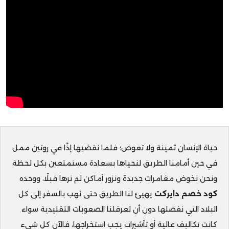
حياة الإنسان ثمينة ولا تعوض؛ فلما نقضيها إذًا في روتين ممل
في حين أمامنا الطريق لنحياها بسعادة مستمتعين بكل لحظة
ونحن نخوض مغامرات جديدة ونزور أماكن لم نرها قبلًا، ووحده
كود خصم دايركت
يهيئ لنا الطريق حتى نهب بالسفر إلى كل
البلاد التي نفضلها دون أن تعرقلنا الصعوبات التقليدية سواء
كانت تكاليف عالية أو تأشيرات يجب استخراجها، فالآن كل شيء