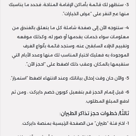
3- ستظهر لك قائمة بأماكن الإقامة المتاحة، فحدد ما يناسبك
منها عبر النقر على “عرض الخيارات”.
4- ستتوجه الآن إلى صفحة شاملة كل ما يتعلق بالفندق من
معلومات سواء خدمات يقدمها أو صور له، وكذلك موقعه
وتقييم النزلاء السابقين عنه، وستجد قائمة بأنواع الغرف
الموجودة به فعليك اختيار المناسب لك منها وعدد الأيام التي
ستقيمها بالمكان، وعقب ذلك اضغط على “احجز الآن”.
5- والآن حان وقت إدخال بياناتك، وعند الانتهاء اضغط “استمرار”.
6- قبل إتمام الحجز قم بتفعيل كوبون خصم دايركت ، ومن ثم
ادفع المبلغ المطلوب.
ثالثًا/ خطوات حجز تذاكر الطيران:
1- اختر فئة “طيران” من الصفحة الرئيسية بمنصة دايركت.