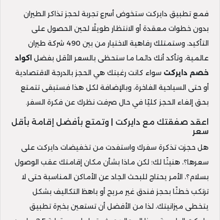
فمع تطبيق دايركت ستخوض أسرع تجربة لحجز تذاكر الطيران
بدون خطوات معقدة أو الانتظار طويلًا لحين الحصول على
التأكيد، وستمتلك رفاهية الاختيار من بين 490 شركة طيران
عالمية، وتأكد أنك دائما ما ستحظى بالسعر الأقل بفضل
اكواد
خصم دايركت
سواء كانت رغبتك هي الحجز بالدرجة الاقتصادية
أو حتى السياحية الفاخرة، وبالإضافة لكل هذا فستبقى تتمتع
بحق إلغاء الحجز كليًا في حال صرفت نظرك عن فكرة السفر.
اعقد صفقتك مع دايركت | وتمتع بأفضل إقامة بأقل
سعر
هل حجزت تذكرة سفرك واستفدت من تخفيضات دايركت على
سعرها؟، هنيئًا لك؛ لكن ماذا بشأن مكان إقامتك عقب الوصول
بسلام؟، الأمر يحتاج للبحث الجاد عن الأماكن المناسبة حتى لا
ترتكب خطئًا بحجز فندق غير مريح أو باهظ التكاليف بشكل
يتخطى ميزانيتك، لذا من الأفضل أن تستعين بخبرة تطبيق