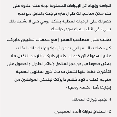
الدراسة وإنهاء كل الإجراءات المطلوبة نيابةً عنك، علاوة على
حجز سكن مناسب لك طوال فترة تواجدك بالخارج، مع تدبير
حصولك على الوجبات الغذائية بشكل يومي حتى لا تشغل بالك
بشيء في أثناء سفرك سوى دراستك.
تغلب على مصاعب السفر | مع خدمات تطبيق دايركت
كل مصاعب السفر التي يمكن أن تواجهها بإمكانك التغلب
عليها بسهولة لأن خدمات تطبيق دايركت أكثر مما تتخيل، فلا
يمكن حصرها في حيز حجز الفنادق وتذاكر الطيران والحصول على
التأشيرات فقط، لأنها تشمل خدمات أخرى بمنتهى الأهمية
متوجة كذلك بـ
كود خصم دايركت
ليتمكن المواطنين من
إنجازها بأقل تكلفة، ومنها:-
1- تجديد جوازات العمالة.
2- استخراج جوازات لأبناء المقيمين.