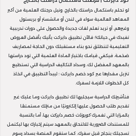
كود دايركت | فرصتك لاستكمال دراستك بالخارج
لو تحلم باستكمال دراستك بالخارج، ونيل درجتك العلمية من أكبر
المعاهد العالمية سواء في لندن أو مانشستر أو بريستول
وغيرهم، أو تريد تعلم لغات جديدة والحصول على دورات تدريبية
تفيدك في حياتك!؛ فالآن تطبيق دايركت يأتيك بأفضل العروض
التعليمية لتنطلق نحو بناء مستقبلك دون الحاجة لمصاريف
ضخمة، فيكفي قيامك باختيار المادة العلمية التي تود دراستها
بالمعهد المفضل لك، وسداد التكاليف الدراسية التي تستطيع
تنزيل مقدارها عبر كود خصم دايركت ؛ ليبدأ التطبيق في اتخاذ
كل الخطوات اللازمة لسفرك.
فتأشيرتك الدراسية سيجلبها لك تطبيق دايركت وما عليك غير
تقديم طلب الحصول عليها إلكترونيًا من منزلك مستمتعًا
بالمزايا التي تغمرك
كوبونات خصم دايركت
بها، أما بالنسبة
للمستندات الضرورية للالتحاق بالمعهد سيتم إخبارك بها ليكتمل
تسجيلك بنجاح قبل سفرك، كما ستقوم المنصة بسداد رسوم