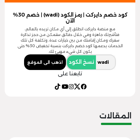
كود خصم دايركت | رمز الكود (wadi) | خصم 30%
الآن
مع منصة دايركت انطلق إلى أي مكان تريده بالعالم،
فتأشيرتك جاهزة وفي خلال دقائق ستتمكن من حجز تذكرة
سفرك ومكان إقامتك من بين خيارات عدة، وتكلفة كل تلك
الخدمات يدعمها كود خصم دايركت بنسبة تخفيض 30% حتى
يكون كل شيء مهيئ لك.
نسخ الكود
اذهب الى الموقع
تابعنا على
المقالات