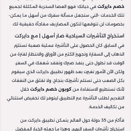
خصم دايركت
في حياتك؛ فهو العصا السحرية المكللة لجميع
تلك الخدمات -التي ستجعل مسألة سفرك من أسهل ما يمكن-
بخصومات لن تتوقعها لتكون المصاريف مفاجأة حقيقية لك.
استخراج التأشيرات السياحية صار أسهل | مع دايركت
في السابق كان الحصول على التأشيرة عملية صعبة تستلزم
الذهاب إلى السفارة وتجهيز الكثير من الأوراق والانتظار لفترة من
الوقت قد تطول حتى ينفذ صبرك وتفقد شغفك في السفر،
ولكن الآن الأمور تغيرت بعد ظهور تطبيق دايركت الذي سيقوم
بكل الصعب حتى تستلم تأشيرتك بنجاح، ولا تقلق من النفقات
لأنك تستطيع الاستفادة من
كوبون خصم دايركت
خلال
التقديم لطلب التأشيرة عبر التطبيق ليتوفر لك تخفيض استثنائي
من تكاليف الخدمة.
فأكثر من 35 دولة حول العالم يتمكن تطبيق دايركت من
استخراج تأشيرات السفر إليهم، وهذا ما جعله الخيار المفضل