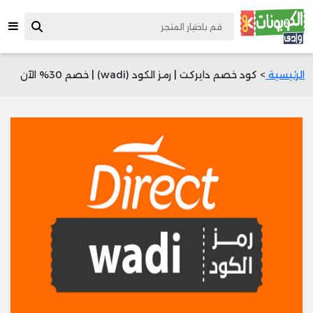
الرئيسية
> كود خصم دايركت | رمز الكود (wadi) | خصم 30% الآن