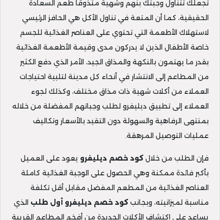
تجعلك تتناول وجبتك بنهم وشهية متذوقًا طعم السعادة
الحقيقية، كما أن المتعة في تناول الأكل هي الحافز الرئيسي
لاستهلاك الأطعمة التي تحتوي على العناصر الغذائية للجسم
خاصة الأطفال الذين لا يدركون مدى وقيمة الأطعمة الغذائية
بقدر ما يهتمون بالنكهة والمذاق الجيد، الأمر الذي دفع الكثير
من المطاعم إلى الانتشار في أنحاء كل مدينة لتلبية احتياجات
العملاء من أكلات شهية ذات مذاق مختلف، وكذلك لجوء
العملاء إلى تطبيق ديليفرو لطلب وجباتهم المفضلة من خلاله
بمنتهى الرفاهية والسهولة دون التقيد بالأسعار وتكاليف
عمليات التوصيل المرهقة.
فإن الطلب من خلال
كود خصم ديليفرو
يعود على العميل
بأكبر فائدة ممكنة وهي الحصول على الوجبة الغذائية كاملة
العناصر الغذائية من المطعم المفضل مقابل أقل تكلفة
مناسبة لميزانيته، وبجانب
كود خصم ديليفرو أول طلب
الذي
يساعد على اكتشاف الأكلات الجديدة من أفخم المطاعم القريبة