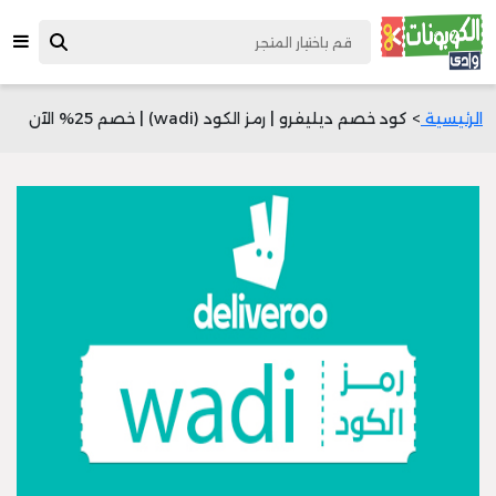
الرئيسية
> كود خصم ديليفرو | رمز الكود (wadi) | خصم 25% الآن