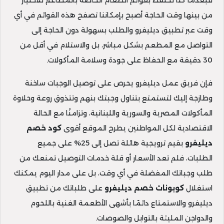
فبعدما كنا نحتفظ بقوائم الطعام الخاصة بالمطاعم للاختيار
من بينها وقت الحاجة أصبح بإمكاننا تصفح هذه القوائم في أي
وقت عبر تطبيق ديليفرو والطلب بسهولة دون الحاجة إلى
التواصل مع المطعم بشكل مباشر، بل والاستلام في أقل من
30 دقيقة مع الحفاظ على جودة وسلامة المأكولات.
فإن فريق عمل ديليفرو يحرص على توصيل الوجبات ساخنة
وطازجة إليك لتستمتع بتناول وجبتك بنهم وتتذوق روعة وحلاوة
المأكولات المصرية والسورية واللبنانية، وتزامنًا مع الحالة
الاقتصادية لكل المواطنين يطرح الموقع أقوى
كود خصم
ديليفرو
بقيم ترويجية هائلة تصل إلى 25% على جميع
الطلبات، فلم تعد الأسعار أو قلة خدمات التوصيل تمنعك من
طلب وجباتك المفضلة في أي وقت، بل على مدار اليوم يمكنك
استغلال
كوبونات خصم ديليفرو
على طلباتك من تطبيق
ديليفرو والاستمتاع دائمًا بأشهى الأطعمة الغنية باللحوم
والدواجن المليئة بالتوابل والصوصات.