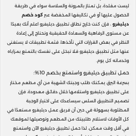
ليست مقلدة، بل تمتاز بالمرونة والسلاسة سواء في طريقة
الحصول عليها أو في تكاليفها المخفضة عبر
كود خصم
ديليفرو
، فإن كنت خارج نطاق تطبيق ديليفرو اعلم أنك بعيدًا
عن مستوى الرفاهية والسعادة الحقيقية وتحتاج إلى إعادة
النظر في بعض القرارات التي تأخذها، فثمة تطبيقات لا يستغنى
عنها مثل تطبيق ديليفرو فلا تبخل على نفسك بالتمتع بمزاياه
وخدماته كل يوم.
حمل تطبيق ديليفرو واستمتع بخصم 10%:
بسرعة البرق يمكنك طلب وجبتك الشهية من أي مطعم مختار
على تطبيق ديليفرو واستلامها خلال دقائق معدودة، فإن
تصميم التطبيق السلس سيساعدك على اختيار الوجبة
المطلوبة بسهولة في حين أن فريق عمل ديليفرو مستعدًا في
كل الأوقات لاستلام طلبيتك من المطعم وتوصيلها لموقعك
في أقل وقت ممكن، لذا حمل تطبيق ديليفرو الآن واستمتع