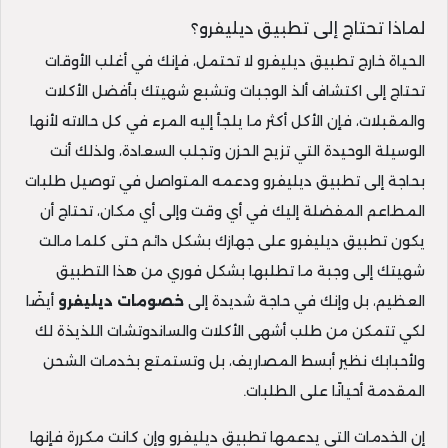
لماذا تحتاج إلى تطبيق ديليفرو؟
الحياة خارج تطبيق ديليفرو لا تحتمل، فإنك في أغلب الأوقات
تحتاج إلى اكتشاف ألذ الوجبات وتشبع شهيتك بأفضل الأكلات
والمقبلات، فإن الأكل أكثر ما يلجأ إليه المرء في كل حالاته لأنها
الوسيلة الوحيدة التي تزيح الحزن وتجلب السعادة، ولذلك أنت
بحاجة إلى تطبيق ديليفرو ودعمه المتواصل في توصيل طلبات
المطاعم المفضلة إليك في أي وقت وإلى أي مكان، تحتاج أن
يكون تطبيق ديليفرو على جهازك بشكل دائم حتى كلما مالت
شهيتك إلى وجبة ما تطلبها بشكل فوري من هذا التطبيق
العظيم، بل وإنك في حاجة شديدة إلى
خصومات ديليفرو
أيضًا
لكي تتمكن من طلب أشهى الأكلات والساندوتشات اللذيذة لك
ولأحبابك نظير أبسط المصاريف، بل وتستمتع بخدمات الشحن
المقدمة أحيانًا على الطلبات.
إن الخدمات التي يدعمها تطبيق ديليفرو وإن كانت مكررة فإنها