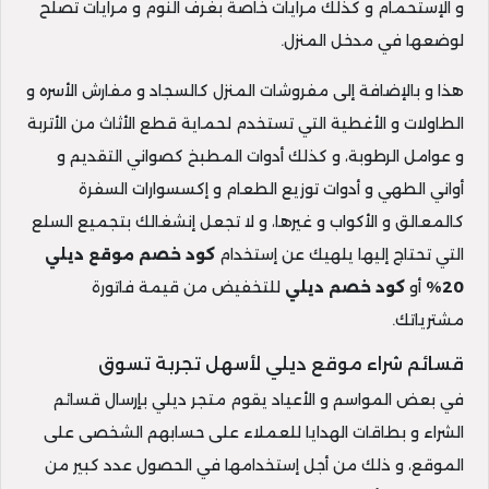
و الإستحمام و كذلك مرايات خاصة بغرف النوم و مرايات تصلح
لوضعها في مدخل المنزل.
هذا و بالإضافة إلى مفروشات المنزل كالسجاد و مفارش الأسره و
الطاولات و الأغطية التي تستخدم لحماية قطع الأثاث من الأتربة
و عوامل الرطوبة، و كذلك أدوات المطبخ كصواني التقديم و
أواني الطهي و أدوات توزيع الطعام و إكسسوارات السفرة
كالمعالق و الأكواب و غيرها، و لا تجعل إنشغالك بتجميع السلع
التي تحتاج إليها يلهيك عن إستخدام
كود خصم موقع ديلي
20%
أو
كود خصم ديلي
للتخفيض من قيمة فاتورة
مشترياتك.
قسائم شراء موقع ديلي لأسهل تجربة تسوق
في بعض المواسم و الأعياد يقوم متجر ديلي بإرسال قسائم
الشراء و بطاقات الهدايا للعملاء على حسابهم الشخصى على
الموقع، و ذلك من أجل إستخدامها في الحصول عدد كبير من