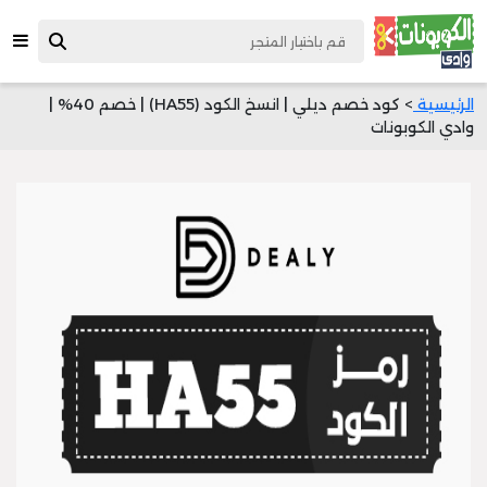
الرئيسية
> كود خصم ديلي | انسخ الكود (HA55) | خصم 40% |
وادي الكوبونات