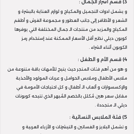
3) قسم أسرار الجمال :
و يشمل ادوات التجميل والمكياج و لوازم العناية بالبشرة و
الشعر و الأظافر إلى جانب العطور و مجموعة الفرش و أطقم
المكياج والمزيد من منتجات الـ جمال المختلفة التي يوفرها
كوبون ديلي نظير أقل الأسعار الممكنة عند إستخدام رمز
الكوبون أثناء الشراء .
4) قسم الأم و الطفل :
و هو من أهم فئات المتجر حيث يتيح للأمهات باقة متنوعة من
ملابس الأطفال وملابس الحوامل و عربات المولود والأحذية
والإكسسوارات و ألعاب الـ أطفال و كل احتياجات الأمومة في
مقابل سعر هين مُكلل بالخصم المُبهر الذي تتيحه كوبونات
ديلي الـ متجددة .
5) فئة الملابس النسائية :
و تشمل البلايز و الفساتين و التيشرتات و الأزياء العربية و