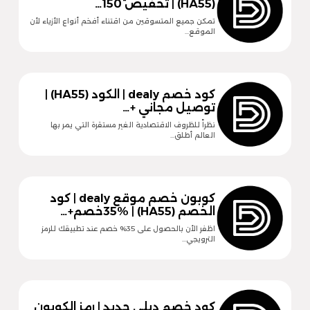
(HA55) | تخفيض 150…
تمكن جميع المتسوقين من اقتناء أفخم أنواع الأزياء لأن
الموقع…
كود خصم dealy | الكود (HA55) |
توصيل مجاني +…
نظراً للظروف الاقتصادية الغير مستقرة التي يمر بها
العالم أطلق…
كوبون خصم موقع dealy | كود
الخصم (HA55) | 35%خصم+…
اظفر الأن بالحصول على 35% خصم عند تطبيقك للرمز
الترويجي…
كود خصم ديلي جديد | رمز الكوبون