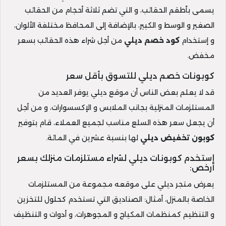
يسمى بأطقم الحقائب، و التي تضم ثلاثة أحجام من الحقائب
الصغير و الوسط و الكبير، بالإضافة إلى المحافظ مختلفة الألوان،
و إستخدام
كود خصم ديلي
من أجل شراء هذه الحقائب بسعر
مخفض.
كوبونات خصم ديلي للتسوق بأقل سعر
قد لا يعلم بعض الناس أن موقع ديلي يوفر العديد من
المستلزمات المنزلية بجانب الملابس و الإكسسوارات، و من أجل
أن يجعل سعر هذه السلع مناسب لجميع العملاء، قام بتوفير
كوبون تخفيض ديلي
لها بنسبة عشرين في المائة.
إستخدم كوبونات ديلي لشراء مستلزمات منزلك بسعر
أرخص:
يعرض متجر ديلي على موقعه مجموعة من المستلزمات
الخاصة بالمنزل، أمثال: الصناديق التي تستخدم كحلول للتخزين
و التنظيم كمنظمات المكياج و المجوهرات، و أدوات و التنظيف