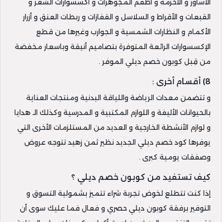
الأساور و الأحزمة و أطقم المجوهرات و أكسسوارات الشعر و
القبعات و الأقراط و السلاسل و القفازات و ربطات العنق و أزرار
الأكمام و النظارات الشمسية و الجوارب وغيرها من قطع
الإكسسوارات الرائعة المتوفرة بتصاميم أنيقة وباسعار مخفضة
من قِبل كوبون خصم ديلي الموفر .
8) أقسام أخرى :
و تتضمن معدات الرياضة واللياقة البدنية ومنتجات العناية
بالحيوانات الأليفة و اللوازم المكتبية و المدرسية وكذلك الـ هدايا
و لوازم الأنشطة الخارجية و العديد من المستلزمات الأخرى التي
يوفرها كود خصم ديلي الجديد نظير ثمن زهيد تتوجه عروض
وصفقات يومية كبرى .
كيف تستفيد من كوبون خصم ديلي ؟
إذا كنت تتطلع لخوض تجربة شراء تتميز بشمولية التسوق و
التوفير برفقة كوبون ديلي حصري و فعال فما عليك سوى أن