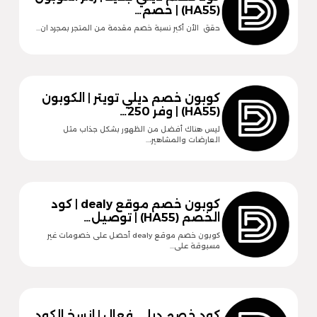
(HA55) | خصم…
حقق الأن أكبر نسبة خصم مقدمة من المتجر بمجرد ان…
كوبون خصم ديلي تويتر | الكوبون
(HA55) | وفر 250…
ليس هناك أفضل من الظهور بشكل جذاب مثل
العارضات والمشاهير،…
كوبون خصم موقع dealy | كود
الخصم (HA55) | توصيل…
كوبون خصم موقع dealy أحصل على خصومات غير
مسبوقة على…
كود خصم ديلي فعال | انسخ الكود