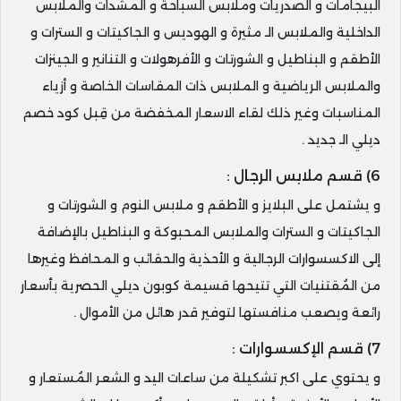
البيجامات و الصدريات وملابس السباحة و المشدات والملابس
الداخلية والملابس الـ مثيرة و الهوديس و الجاكيتات و السترات و
الأطقم و البناطيل و الشورتات و الأفرهولات و التنانير و الجينزات
والملابس الرياضية و الملابس ذات المقاسات الخاصة و أزياء
المناسبات وغير ذلك لقاء الاسعار المخفضة من قِبل كود خصم
ديلي الـ جديد .
6) قسم ملابس الرجال :
و يشتمل على البلايز و الأطقم و ملابس النوم و الشورتات و
الجاكيتات و السترات والملابس المحبوكة و البناطيل بالإضافة
إلى الاكسسوارات الرجالية و الأحذية والحقائب و المحافظ وغيرها
من المُقتنيات التي تتيحها قسيمة كوبون ديلي الحصرية بأسعار
رائعة ويصعب منافستها لتوفير قدر هائل من الأموال .
7) قسم الإكسسوارات :
و يحتوي على اكبر تشكيلة من ساعات اليد و الشعر المُستعار و