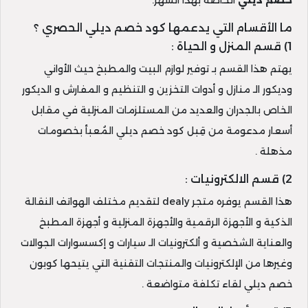
خصم ديلي
الخاصة بهذا الشهر.
ما الأقسام التي يدعمها كود خصم ديلي الحصري ؟
1) قسم المنزل و الحياة :
يهتم هذا القسم بـ توفير لوازم البيت والمطبخ حيث الأواني
وديكور الـ منازل و أدوات التخزين و التنظيم و المفارش و الديكور
الخاص بالجدران والعديد من المستلزمات المنزلية في مقابل
أسعار مدعومة من قِبل كود خصم ديلي المُعبأ بخصومات
مذهلة .
2) قسم الالكترونيات :
هذا القسم يوفره متجر dealy لتقديم مختلف الهواتف النقالة
الذكية و الأجهزة الرقمية والأجهزة المنزلية و أجهزة المطبخ
والعناية الشخصية و ألكترونيات الـ سيارات و إكسسوارات الجوالات
وغيرها من الإلكترونيات والمنتجات التقنية التي يتيحها كوبون
خصم ديلي لقاء تكلفة متواضعة .