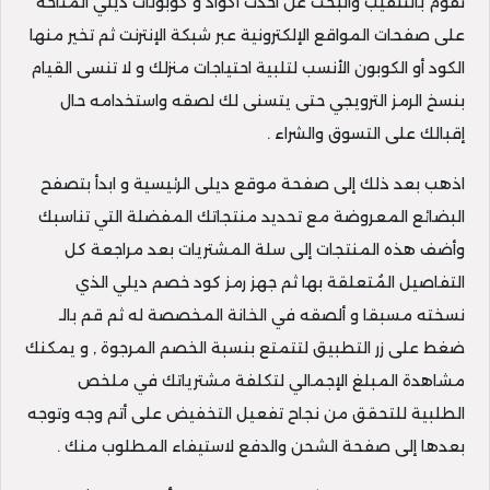
تقوم بالتنقيب والبحث عن احدث أكواد و كوبونات ديلي المتاحة
على صفحات المواقع الإلكترونية عبر شبكة الإنترنت ثم تخير منها
الكود أو الكوبون الأنسب لتلبية احتياجات منزلك و لا تنسى القيام
بنسخ الرمز الترويجي حتى يتسنى لك لصقه واستخدامه حال
إقبالك على التسوق والشراء .
اذهب بعد ذلك إلى صفحة موقع ديلى الرئيسية و ابدأ بتصفح
البضائع المعروضة مع تحديد منتجاتك المفضلة التي تناسبك
وأضف هذه المنتجات إلى سلة المشتريات بعد مراجعة كل
التفاصيل المُتعلقة بها ثم جهز رمز كود خصم ديلي الذي
نسخته مسبقا و ألصقه في الخانة المخصصة له ثم قم بالـ
ضغط على زر التطبيق لتتمتع بنسبة الخصم المرجوة , و يمكنك
مشاهدة المبلغ الإجمالي لتكلفة مشترياتك في ملخص
الطلبية للتحقق من نجاح تفعيل التخفيض على أتم وجه وتوجه
بعدها إلى صفحة الشحن والدفع لاستيفاء المطلوب منك .