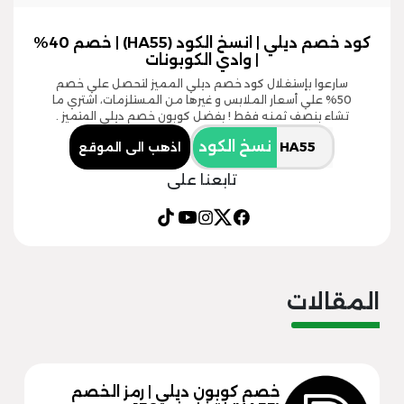
كود خصم ديلي | انسخ الكود (HA55) | خصم 40%
| وادي الكوبونات
سارعوا بإستغلال كود خصم ديلي المميز لتحصل علي خصم
50% علي أسعار الملابس و غيرها من المستلزمات، اشتري ما
تشاء بنصف ثمنه فقط ! بفضل كوبون خصم ديلي المتميز .
نسخ الكود
اذهب الى الموقع
تابعنا على
المقالات
خصم كوبون ديلي | رمز الخصم