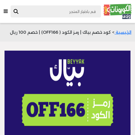
الرئيسية
> كود خصم بياك | رمز الكود ( OFF166) | خصم 100 ريال