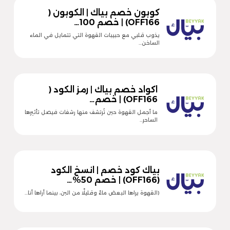
كوبون خصم بياك | الكوبون (
OFF166) | خصم 100…
يذوب قلبي مع حبيبات القهوة التي تتمايل في الماء
الساخن…
اكواد خصم بياك | رمز الكود (
OFF166) | خصم…
ما أجمل القهوة حين تُرتشف منها رشفات فيصل تأثيرها
الساحر…
بياك كود خصم | انسخ الكود
(OFF166) | خصم 50%…
(القهوة يراها البعض ماءً وقليلًا من البن، بينما أراها أنا…