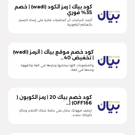
كود بياك | رمز الكود (wadi) | خصم
35% فوري
أثبتت الدراسات أن المكسرات قادرة على إمداد الجسم
بالعناصر الضرورية…
كود خصم موقع بياك | الرمز (wadi)
| تخفيض 40…
والمشروبات كلها بساخنها وباردها في كفة والقهوة
وحدها في كفة؛…
كود خصم بياك 20 | رمز الكوبون (
OFF166) |…
ارتشف قهوتك بدلال على حافة شباك الأحلام وحاكِ
ذكرياتك بدفء…