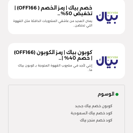
خصم بياك | رمز الخصم ( OFF166) |
تخفيض 50%…
يمتن العديد من عاشقي المشروبات الدافئة مثل القهوة
التي تحتضن…
كوبون بياك | رمز الكوبون (OFF166)
| خصم 40% |…
إنني لأجد في مشروب القهوة المتوجة بـ كوبون بياك
ما…
الوسوم
كوبون خصم بياك جديد
كود خصم بياك السعودية
كود خصم متجر بياك