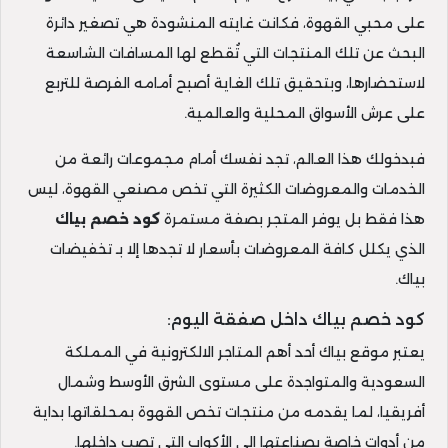
على محبي القهوة، فكانت غايته المنشودة هي تصغير دائرة
البحث عن تلك المنتجات التي تُقطع لها المسافات الشاسعة
لاستحضارها، وبتحقيق تلك الغاية أصبح أمامه الفرصة للتربع
على عرش الأسواق المحلية والعالمية.
فبدخولك هذا العالم، تجد نفسك أمام مجموعات رائعة من
الخدمات والمعروضات الكثيرة التي تخص مصنعي القهوة، ليس
هذا فقط بل يوفر المتجر بصفة مستمرة
كود خصم بياك
الذي يكلل كافة المعروضات بأسعار لا تجدها إلا بـ تخفيضات
بياك.
كود خصم بياك داخل صفقة اليوم:
يعتبر موقع بياك أحد أهم المتاجر الالكترونية في المملكة
السعودية والمتواجدة على مستوى الشرق الأوسط وشمال
أفريقيا، لما يقدمه من منتجات تخص القهوة بمحلقاتها بداية
من أدوات خاصة بصناعتها إلى الأكواب التي تصب داخلها.