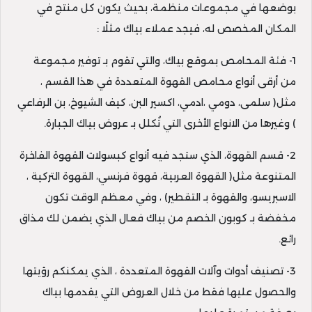
بوضعها في مجموعات منظمة، بحيث يكون كل منتج في
المكان المخصص له، فيجد عملاء بياك مثلًا :
1- فئة المحامص بموقع بياك، والتي تقوم بـ توفير مجموعة
من أرقى أنواع محامص القهوة المتعددة في هذا القسم ،
مثل( سلمى، دومي ،ادمي، اكسير البن، كيف الشيوخ، بن الرفاعي
) وغيرها من الانواع الأخرى التي تُكلل بـ عروض بياك الجبارة.
2- قسم القهوة، الذي ستجد فيه أنواع كبسولات القهوة الفاخرة
المتنوعة مثل( القهوة العربية، قهوة فرنسي، القهوة التركية ،
الاسبريسو، والقهوة بـ التقطير) ، وفي معظم الوقت تكون
مخفضة بـ كوبون الخصم من بياك فعال الذي يضمن لك مذاق
رائع.
3- تصنيف أدوات وآلات القهوة المتعددة ، الذي يمكنكم رؤيتها
والحصول عليها فقط من خلال العروض التي يقدمها بياك