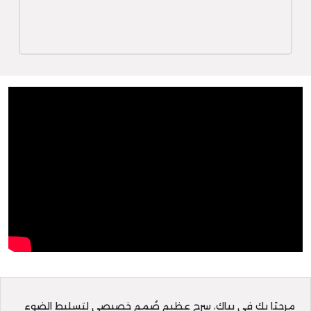
مرحبًا بك في بياك، سرح عظيم صُمم خصيصى لتسليط الضوء