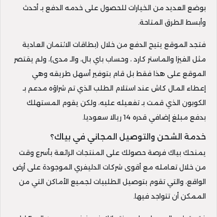
بوضع العديد من الخيارات للحصول على خدمه الدفع بـ أحدث
وأبسط الطرق المتاحة.
فتجد الموقع يتيح الدفع من خلال (بطاقات الائتمان العادية
مثل الفيزا والماستر كارد ، وحساب باي بال، والـ مدى)، ولم يقتصر
الموقع على هذا فقط بل قام بتوفير أسهل طريقه وهي
إعطاء المال كاش عند استلام الطلب الذي تم شراؤه مدعم بـ
الكوبون الذي قمت بـ تفعيله عليه، ولكن يقوم المستهلك
بدفع مبلغ إضافي قدره 14 ريالا سعوديا.
خدمة الشحن والتوصيل المجاني في بياك؟
يمنحك بياك فرصة حصولك على المنتجات الرائعة بأسرع وقت
من خلال تعامله مع أقوى شركات الدليفري الموجودة على أرض
الواقع، والتي تقوم بتوصيل الطلبيات لجميع الأماكن التي من
الممكن أن تتواجد فيها.