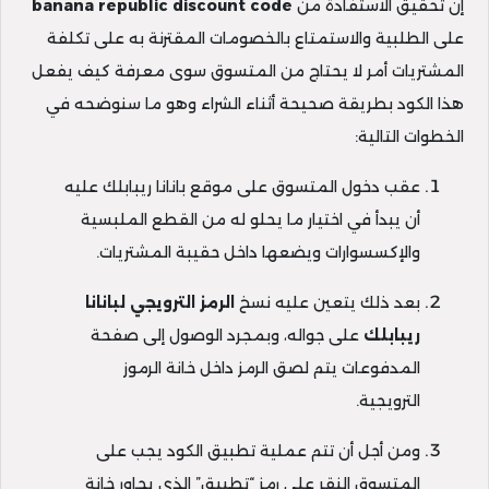
إن تحقيق الاستفادة من
banana republic discount code
على الطلبية والاستمتاع بالخصومات المقترنة به على تكلفة
المشتريات أمر لا يحتاج من المتسوق سوى معرفة كيف يفعل
هذا الكود بطريقة صحيحة أثناء الشراء وهو ما سنوضحه في
الخطوات التالية:
عقب دخول المتسوق على موقع بانانا ريبابلك عليه
أن يبدأ في اختيار ما يحلو له من القطع الملبسية
والإكسسوارات ويضعها داخل حقيبة المشتريات.
بعد ذلك يتعين عليه نسخ
الرمز الترويجي لبانانا
ريبابلك
على جواله، وبمجرد الوصول إلى صفحة
المدفوعات يتم لصق الرمز داخل خانة الرموز
الترويجية.
ومن أجل أن تتم عملية تطبيق الكود يجب على
المتسوق النقر على رمز “تطبيق” الذي يجاور خانة