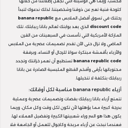
فحسب، وإنما هي الوسيلة التي نجعل إطلالتنا من خلالها
كلوحة فنية تعبر عن ذوقنا وشخصيتنا، لذلك ندعوك لتبدأ
رحلتك في تسوق أفضل الملابس مع
banana republic
discount code
الذي يعد بوابتك لعالم بانانا ريبابلك، تلك
الماركة الأمريكية التي تأسست في السبعينات من القرن
الماضي ولا تزال حتى الآن تقدم تصميمات عصرية من الملابس
والأزياء بأقمشة مبتكرة سواءً للرجال أو النساء، وبرفقة
banana republic code
تستطيع أن تعمر خزانتك وتجدد
محتوياتها بأرقى وأفخم القطع الملبسية الصادرة عن بانانا
ريبابلك بتكلفة لا تتخيلها.
أزياء banana republic مناسبة لكل أوقاتك:
تتمتع أزياء بانانا ريبابلك بقصات وتصميمات عصرية وعملية
بدرجة كبيرة مما يؤهلها لأن تكون لكل وقت وكل مكان، وربما
يكون هذا هو السر وراء شعبيتها الكبيرة وتفضيل العملاء لها،
فعندما نبحث عن أزياء مريحة وكاجوال للعمل أو الجامعة فلا