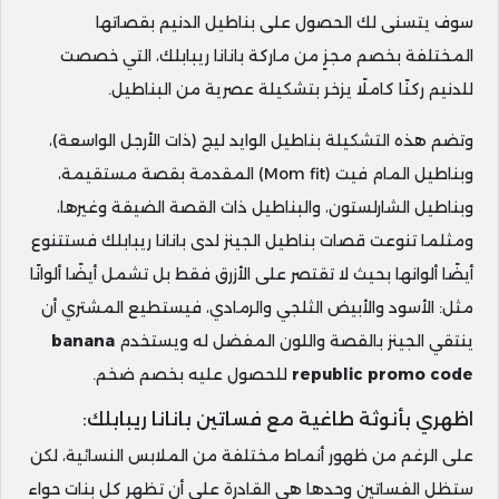
سوف يتسنى لك الحصول على بناطيل الدنيم بقصاتها
المختلفة بخصم مجزٍ من ماركة بانانا ريبابلك، التي خصصت
للدنيم ركنًا كاملًا يزخر بتشكيلة عصرية من البناطيل.
وتضم هذه التشكيلة بناطيل الوايد ليج (ذات الأرجل الواسعة)،
وبناطيل المام فيت (Mom fit) المقدمة بقصة مستقيمة،
وبناطيل الشارلستون، والبناطيل ذات القصة الضيقة وغيرها،
ومثلما تنوعت قصات بناطيل الجينز لدى بانانا ريبابلك فستتنوع
أيضًا ألوانها بحيث لا تقتصر على الأزرق فقط بل تشمل أيضًا ألوانًا
مثل: الأسود والأبيض الثلجي والرمادي، فيستطيع المشتري أن
ينتقي الجينز بالقصة واللون المفضل له ويستخدم
banana
republic promo code
للحصول عليه بخصم ضخم.
اظهري بأنوثة طاغية مع فساتين بانانا ريبابلك:
على الرغم من ظهور أنماط مختلفة من الملابس النسائية، لكن
ستظل الفساتين وحدها هي القادرة على أن تظهر كل بنات حواء