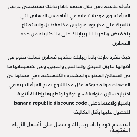
بأنوثة طاغية، ومن خلال منصة بانانا ريبابلك تستطيعين عزيزتي
المرأة تسوق موديلات غاية في الأناقة من الفساتين التي
تناسبك على مدار يومك، وليس هذا فقط بل والاستمتاع
بتخفيض متجر بانانا ريبابلك
على ما تختارينه من هذه
الفساتين.
حيث تنفرد ماركة بانانا ريبابلك بتقديم فساتين نسائية تتنوع في
أطوالها ما بين الميدي والماكسي والميني، وفي تصميماتها ما
بين الفساتين المطرزة والمشجرة والكلاسيكية، وفي قصاتها بين
الفضفاضة والمحبوكة، وكل هذا التنوع يمنح المرأة الحرية في
اختيار فساتين متوافقة مع ذوقها وتظهرها بإطلالة أنثوية
بامتياز والاعتماد على
banana republic discount code
للحصول عليها بأقل التكاليف.
استخدم كود بانانا ريبابلك واحصل على أفضل الأزياء
الشتوية: