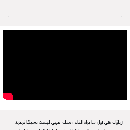
أزياؤك هي أول ما يراه الناس منك، فهي ليست نسيجًا نرتديه