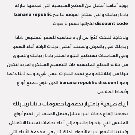
يوجد أمامنا أفضل من القطع الملبسية التي تقدمها ماركة
بانانا ريبابلك والتي ستتاح الفرصة لنا عبر
banana republic
discount code
لشرائها بسعر لا يفوت.
ولا حاجة للبحث كثيرًا عن أزياء مناسبة للسفر، فملابس بانانا
ريبابلك تفي بالغرض وتمنحنا أقصى درجات الراحة أثناء السفر،
وفي المناسبات تستطيع اللجوء لمتجر بانانا ريبابلك وتتسوق
من خلاله القطع الملبسية ذات التصميم المبتكر والفريد لتكون
جزءًا من إطلالتك، ومع تعدد الخيارات يبقى شيء واحد ثابتًا دائمًا
وهو
banana republic discount
الذي يتوج جميع أنواع
وأنماط الملابس.
أزياء صيفية بامتياز تدعمها خصومات بانانا ريبابلك:
يدفعنا ارتفاع درجات الحرارة خلال فصل الصيف إلى تغيير أنواع
الملابس التي نرتديها واللجوء إلى أزياء بخامات تمنحنا الانتعاش
وتجنبنا الشعور بحرارة الأجواء، لذلك كان في مقدمة الأزياء التي