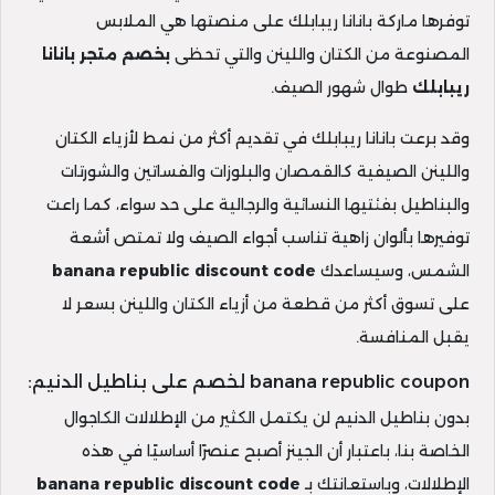
توفرها ماركة بانانا ريبابلك على منصتها هي الملابس
المصنوعة من الكتان واللينن والتي تحظى
بخصم متجر بانانا
ريبابلك
طوال شهور الصيف.
وقد برعت بانانا ريبابلك في تقديم أكثر من نمط لأزياء الكتان
واللينن الصيفية كالقمصان والبلوزات والفساتين والشورتات
والبناطيل بفئتيها النسائية والرجالية على حد سواء، كما راعت
توفيرها بألوان زاهية تناسب أجواء الصيف ولا تمتص أشعة
الشمس، وسيساعدك
banana republic discount code
على تسوق أكثر من قطعة من أزياء الكتان واللينن بسعر لا
يقبل المنافسة.
banana republic coupon لخصم على بناطيل الدنيم:
بدون بناطيل الدنيم لن يكتمل الكثير من الإطلالات الكاجوال
الخاصة بنا، باعتبار أن الجينز أصبح عنصرًا أساسيًا في هذه
الإطلالات، وباستعانتك بـ
banana republic discount code