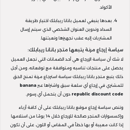
الأكواد.
بعدها ينبغي لعميل بانانا ريبابلك اختيار طريقة
السداد وتدوين العنوان الشخصي الذي سيتم إرسال
المشتريات إليه عقب تجهيزها وتعبئتها.
سياسة إرجاع مرنة يتبعها متجر بانانا ريبابلك:
لا شك أن سياسة الإرجاع هي أحد الضمانات التي تجعل العميل
يحصل على منتجات تناسبه ومتوافقة مع توقعاته، ومن أجل
ذلك يتبع متجر بانانا ريبابلك سياسة استرجاع مرنة تمنح الحق
للمشتري في إرجاع أي سلعة سبق واشتراها عبر
banana
republic discount code
دون أن يتحمل أي رسوم.
وتنص سياسة إرجاع موقع بانانا ريبابلك على أن كافة أزياء
وإكسسوارات المتجر صالحة للإرجاع خلال 14 يومًا من استلامها
إذا كانت معيبة أو بها خطأ في المقاس أو اللون، على أن تكون