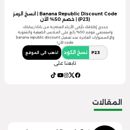
Banana Republic Discount Code | انسخ الرمز
(P23) | خصم 50% الآن
جددي إطلالتك بأرقى الأزياء العصرية من بانانا ريبابلك،
واستمتعي بتوفير 50% رائع على الملابس الصيفية والشتوية
والإكسسوارات الفاخرة عند تفعيل banana republic discount
code الآن!
نسخ الكود
اذهب الى الموقع
تابعنا على
المقالات