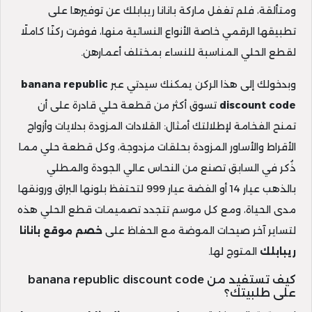
ومتألقة، فلم تغفل ماركة بانانا ريبابلك عن توفيرها على
تطبيقها الرقمي خاصة الأنواع النسائية منها، فوفرت ركنًا كاملًا
لقطع الحلي المناسبة للنساء بمختلف أعمارهن.
وبدخولك إلى هذا الركن يمكنك سيدتي عبر
banana republic
discount code
تسوق أكثر من قطعة حلي قادرة على أن
تمنح الفخامة لإطلالتك أمثال: القلادات المزودة بدلايات وأزواج
الأقراط والأساور المزودة بحلقات مزدوجة، وكل قطعة حلي مما
ذُكر في السابق تصنع من النحاس عالي الجودة والمطلي
بالذهب عيار 14 أو الفضة عيار 999 لتحتفظ بلونها البراق ورونقها
مدى الحياة، ومع كل موسم تتجدد تصميمات قطع الحلي هذه
لتساير آخر صيحات الموضة مع الحفاظ على
خصم موقع بانانا
ريبابلك
المتوج لها.
كيف تستفيد من banana republic discount code
على طلبيتك؟