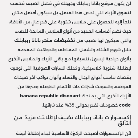
لن يكون موقع بانانا ريبابلك وجهتك في فصل الصيف فحسب
لتسوق الأزياء التي تخص هذا الفصل، بل سيكون أفضل مكان
تلجأ إليه للحصول على ملابس شتوية على قدر عالٍ من الأناقة،
حيث تضم أقسامه العديد من أنواع الملابس المانحة للدفء
والتي سيكون لها نصيب من
تخفيضات متجر بانانا ريبابلك
خلال شهور الشتاء وتشمل: المعاطف والجواكيت المقدمة
بألوان حيادية ليسهل تنسيقها مع باقي الأزياء والملابس الأخرى
لإطلالة شتوية كلاسيكية، وكذلك السترات الصوفية التي توفرت
بقصات تناسب أذواق الرجال والنساء وألوان تواكب آخر صيحات
الموضة، والسويت شيرتات ذات الأكمام الطويلة وغيرها من
الأزياء الأخرى التي يمنحك
banana republic discount
code
خصومات تقدر بحوالي 35% عند شرائها.
إكسسوارات بانانا ريبابلك تضيف لإطلالتك مزيدًا من
التألق:
لأن الإكسسوارات أصبحت الركيزة الأساسية لبناء إطلالة أنيقة