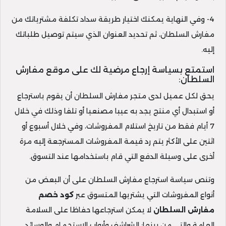
4- وفي النهاية يمكنك اختيار طريقة سداد تكلفة مشترياتك من
مفارش السلطان، ثم تحديد العنوان الذي سيتم توصيل طلباتك
إليه.
استمتع بسياسة إرجاع مرضية لك على موقع مفارش
السلطان:
يحق لكل عميل لدى متجر مفارش السلطان أن يقوم باسترجاع
أو استبدال أي منتج يجد به عيبا مصنعيا أو تلفا وذلك في خلال
7 أيام فقط من تاريخ استلام المفروشات، وفي خلال أسبوع أو
اثتين على الأكثر يتم رد قيمة المفروشات المسترجعة إليه مرة
أخرى على وسيلة الدفع التي قام باستخدامها عند التسوق.
وتنص سياسة استرجاع مفارش السلطان على أن البعض من
أنواع المفروشات التي يشتريها المتسوق عبر
كود خصم
مفارش السلطان
لا يمكن استرجاعها حفاظا على السلامة
العامة والتي من بينها: الشراشف وأرواب الاستحمام والوسائد