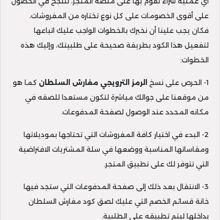
أي عملية شراء تقوم بها على منصة المتجر، لتنجح في الحصول
على أقوى الخصومات على كل نوع تختاره من المفروشات،
فكان يجب علينا أن نخبرك بالخطوات الواجب عليك اتباعها
لتفعيل هذا الكود بطريقة صحيحة على طلبيتك، وإليك هذه
الخطوات:
1- الحرص على نسخ
الرمز الترويجي مفارش السلطان
كما هو
من موقعنا على جوالك مباشرة لتكون مستعدا للصقه في
مكانه المحدد عند الوصول لصفحة المدفوعات.
2- البدء في اختيار كافة المفروشات التي تحتاجها بموديلاتها
ومقاساتها المناسبة ووضعها في سلة المشتريات الافتراضية
التي تتوفر لك على تطبيق المتجر.
3- الانتقال بعد ذلك إلى صفحة المدفوعات التي ستجد فيها
خانة قسائم الخصم التي عليك لصق كود مفارش السلطان
بداخلها ليتم تطبيقه على الطلبية.