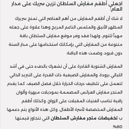
اجعلي أطقم مفارش السلطان تزين سريك على مدار
العام:
لا شك أن أطقم المفارش من أهم العناصر التي تمنح سريرك
المظهر الأنيق والملمس الناعم المريح وهذا علاوة على جعله
مهيأ للنوم، ولهذا فقد وفر موقع مفارش السلطان باقة
متنوعة من المفارش التي بإمكانك استخدامها على مدار السنة
دون قيود، وضمت هذه الباقة:
المفارش الشتوية القادرة على أن تشعرك بالدفء حتى في أشد
الليالي برودة، والمفارش الصيفية ذات القدرة على التبريد الذاتي
لتعمل على تلطيف درجات الحرارة خلال فصل الصيف، كما يقدم
المتجر مفارش العرائس المصممة بموديلات مبهرة وألوان
راقية تناسب الفتيات المقبلات على الزواج، وكذلك أطقم
المفارش المخصصة لأسرة الأطفال، وكل هذه الأنواع يتم دعمها
ب
تخفيضات
متجر مفارش السلطان
التي تتجاوز قيمتها
60%.