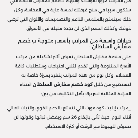
من المراتب مرورا بالوسائد وانتهاء بأطقم المفارش الأنيقة التي
ستكون سببا في منح غرفتك لمسة غاية في الفخامة، وكل
ذلك سيتمتع بالملمس الناعم والتصميمات والألوان التي ترضي
ذوقك وكذلك السعر الذي لن تجده مثيله في الأسواق.
خيارات واسعة من المراتب بأسعار متوجة ب خصم
مفارش السلطان :
على منصة مفارش السلطان تعرض أكبر تشكيلة من مراتب
الأسرة المتنوعة والتي تقدم لتلبي احتياجات ومتطلبات كافة
العملاء، وكل نوع من هذه المراتب ينفرد بميزة خاصة به
لتستطيع من خلال
كود خصم مفارش السلطان
اقتناء
المرتبة المثالية لسريرك بأقل التكاليف من بين:
_مراتب إيليت كومفورت التي تتمتع بالدعم القوي والثبات العالي
أثناء النوم، حيث تأتي بارتفاع 26 سم وبفضل ثباتها وقوتها لن
تتعرض للهبوط مع الوقت أو كثرة الاستخدام.