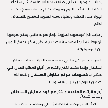
_مراتب كلود ريست التي صنعت بمعايير دقيقة لكي تمنحك
الراحة الكاملة أثناء النوم ومزودة بنظام تهوية يسمح بتجديد
الهواء داخل المرتبة وتقليل نسبة الرطوبة للشعور بالانتعاش
الدائم.
_مراتب ألترا كومفورت المزودة بإطار تقوية جانبي يمنع تعرضها
للهبوط، كما أنها مصممة بتصميم فندقي فاخر لتحقق التوازن
من القوة والراحة.
وليس هذا هو كل ما في جعبة قسم المراتب بمتجر مفارش
السلطان وإنما ستجد الكثير والكثير من أنواع المراتب الأخرى التي
تحظى ب
خصومات موقع مفارش السلطان
وتقدم لك
بضمان يتراوح من 7 إلى 10 سنوات.ا
أرح فقراتك العنقية واشتر عبر كود مفارش السلطان
وسائد طبية:
لا شك أن النوم بوضعية خاطئة أو على وسادة غير مطابقة