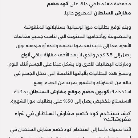
مخفضة معتمدا في ذلك على
كود خصم
مفارش
السلطان
المطروح حاليا.
ويتم توفير بطانيات مورا الإسبانية بستايلاتها المنقوشة
والمطبوعة وبأحجامها المتنوعة التي تناسب جميع مقاسات
الأسرة، هذا إلى جانب تقديمها بطبقة واحدة أو مزدوجة بوزن
يصل إلى 3.5 كجم والذي لا يعد الأخف مقارنة بباقي أنواع
وماركات البطانيات الأخرى ولا يشكل عبئا على الجسم أثناء النوم،
وتتميز هذه البطانيات بأليافها الناعمة التي تدخل الجسم في
حالة من الاسترخاء والشعور بمزيد من الدفء، ومع
استخدامك
كوبون خصم موقع مفارش السلطان
يمكنك
الاستمتاع بتخفيض يصل إلى 30% على بطانيات مورا الشهيرة.
كيف تستخدم كود خصم مفارش السلطان في شراء
مفروشاتك؟
لأننا ندعوك دائما إلى استخدام كود خصم مفارش السلطان في