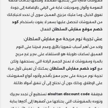
مفروشات الأسرة التي يحتاجها العملاء، وقدمها بخامات فائقة
النعومة وألوان وموديلات غاية في الرقي بالإضافة إلى جودة
تفوق الخيال، وما عليك عزيزي العميل سوى أن تحدد احتياجاتك
من المفروشات لتحصل عليها بسعر لا يفوت باستخدام
كود
خصم موقع مفارش السلطان
الفعال.
عش تجربة نوم مريحة مع مفارش السلطان:
واحد من أهم أسباب شعورنا بالأرق وعدم قدرتنا على النوم
العميق لساعات طويلة هو الاستلقاء على سرير غير مريح
بالمرة ومفروشات لا تمنح الجسم الراحة التي يستحقها، ولكن
مع
كود خصم مفارش السلطان
يمكنك أن تعيش لأول مرة
تجربة نوم مريحة على سرير معزز بأفخم وأجود أنواع المفروشات
على الإطلاق، وذلك دون أن تحتاج إلى أن تنفق أموالا طائلة.
فبرفقة
alsultan discount code
تستطيع أن تجدد سريرك
وتزوده بالمفروشات التي يحتاجها من أصغرها إلى أكبرها بداية