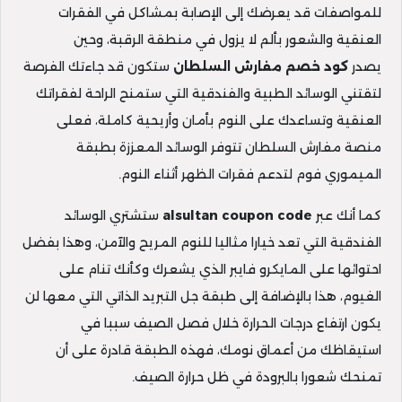
للمواصفات قد يعرضك إلى الإصابة بمشاكل في الفقرات
العنقية والشعور بألم لا يزول في منطقة الرقبة، وحين
يصدر
كود خصم مفارش السلطان
ستكون قد جاءتك الفرصة
لتقتني الوسائد الطبية والفندقية التي ستمنح الراحة لفقراتك
العنقية وتساعدك على النوم بأمان وأريحية كاملة، فعلى
منصة مفارش السلطان تتوفر الوسائد المعززة بطبقة
الميموري فوم لتدعم فقرات الظهر أثناء النوم.
كما أنك عبر
alsultan coupon code
ستشتري الوسائد
الفندقية التي تعد خيارا مثاليا للنوم المريح والآمن، وهذا بفضل
احتوائها على المايكرو فايبر الذي يشعرك وكأنك تنام على
الغيوم، هذا بالإضافة إلى طبقة جل التبريد الذاتي التي معها لن
يكون ارتفاع درجات الحرارة خلال فصل الصيف سببا في
استيقاظك من أعماق نومك، فهذه الطبقة قادرة على أن
تمنحك شعورا بالبرودة في ظل حرارة الصيف.