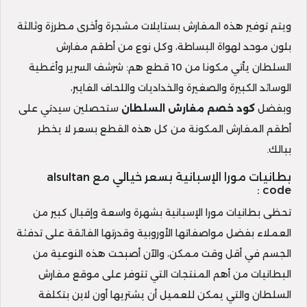
ويتم توفير هذه المفارش بستايلات مشجرة وأخرى مطرزة وثالثة
بلون موحد لهواة البساطة، وكل نوع من أطقم مفارش
السلطان يأتي مكونا من 10 قطع هم: شرشف السرير وأغطية
الوسائد الكبيرة والصغيرة والخداديات واللحاف الفايبر،
وبفضل
كود خصم مفارش السلطان
ستحصلين سيدتي على
أطقم المفارش المكونة من كل هذه القطع بسعر لا يخطر
ببالك.
بطانيات مورا الإسبانية بسعر خيالي مع alsultan
code :
تحظى بطانيات مورا الإسبانية بشهرة واسعة وإقبال كبير من
العملاء بفضل مواصفاتها الأوروبية وقدرتها الفائقة على تدفئة
الجسم في أقل وقت ممكن، والآن أصبحت هذه النوعية من
البطانيات من أهم المنتجات التي تتوفر على موقع مفارش
السلطان والتي يمكن للعميل أن يشتريها أون لاين بتكلفة