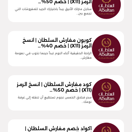
الرمز (X11) | خصم 50%…
ستايل منزلك الأنيق يبدأ باختيارك الجيد للمفروشات التي
تجمع بين…
كوبون مفارش السلطان | انسخ
الرمز (X11) | خصم 40%…
الراحة الحقيقية أثناء النوم تبدأ حينما تذوب في نعومة
مفارش…
كود مفارش السلطان | انسخ الرمز
(X11) | خصم 50%…
سحر فنادق الخمس نجوم تستطيع أن تنقله إلى غرفة
نومك…
اكواد خصم مفارش السلطان |