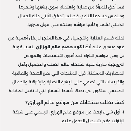
فما أحق للمرأة من عناية واهتمام سوى بشرتها وشعرها
وملمس جسدها الناعم، فحينما تحقق الأنثى ذلك الجمال
الداخلي تشعر وكأنها فراشة وملكة على عرش منزلها.
لذلك قسم العناية والتجميل في هذا المتجر لا يقل أهمية عن
غيره ويسري عليه أيضًا
كود خصم عالم الهزازي
بنسب قوية،
بل وفي مواسم الشراء تجد أقوى التخفيضات والعروض
الترويجية سارية عليه لاقتحام عالم الصحة والتجميل بأقل
المصاريف الممكنة، فإن المنتجات التي تعزز الصحة والعافية
والكريمات التي تضفي على البشرة النضارة والإشراقة والجمال
الطبيعي ستكون بين يديك بأبسط الأسعار التي لا تقبل المقارنة.
كيف تطلب منتجاتك من موقع عالم الهزازي؟
1- أول شيء ابحث عن موقع عالم الهزازي الرسمي على شبكة
الإنترنت وقم بتسجيل الدخول عليه.