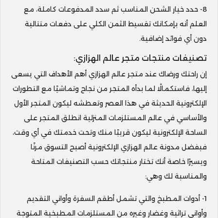
8- حدد خيار الشحن المناسب ثم سدد المدفوعات كاملة، مع
العلم أنه بإمكانك تقسيط الثمن الكلي على دفعات متتالية
دون أي فوائد إضافية.
تصنيفات منتجات متجر عالم الهزازي:
إن راحتك ورضاك عند متجر عالم الهزازي أهم الأهداف التي يسعى
إليها، فاستكمالًا لما بدأه المتجر من نجاح وتماشيًا مع التطورات
الإلكترونية الحديثة في هذا العصر وتعطشه ليكون المتجر الأول
والأساسي في عالم المستلزمات المنزلية انطلق المتجر على
الساحة الإلكترونية ليكون قريبًا منك وتحت خدمتك في أي وقت،
فبفضل مدونة عالم الهزازي الإلكترونية أصبح التسوق مرنًا
ويسيرًا خاصة أنك تختار منتجاتك حسب التصنيفات المتاحة
والمناسبة لك وهي:
1- أدوات المطبخ والتي تشمل أطقم السفرة وأواني التقديم
وأواني تراثية وغضار وغيره من المستلزمات المطبخية المتوجة