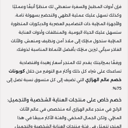
فإن أدوات المطبخ والسفرة ستعطي لك منظرًا أنيقًا وعمليًا
وكذلك تسهل عليك عملية الطهي والتحضير بسهولة تامة،
والأجهزة المنزلية ذات التصاميم العصرية والديكورات المتطورة
ستسهل عليك الحياة اليومية، والمنظفات وأدوات العناية
المنزلية ستحول منزلك إلى ملاذ آمن ونظيف ومنعش، والأثاث
الفاخر سيأتي ليزين منزلك بأفضل الأنماط المناسبة لذوقك.
ورفقًا بميزانيتك يقدم لك المتجر أسعار زهيدة واقتصادية
تساعدك على شراء كل ذلك وأكثر مع التوفير من خلال
كوبونات
خصم عالم الهزازي
التي تضيف إلى كل متسوق نسبة تصل إلى
75%.
خصم خاص على منتجات العناية الشخصية والتجميل:
الرائج في متجر عالم الهزازي أنه متخصص في عالم الأثاث
المنزلي، ولكن الجمال المخفي والفئة الأكثر مبيعًا في هذا
المتجر تتمثل في فئة منتجات العناية الشخصية والتجميل،