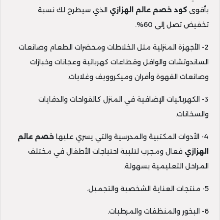
بأقوى
كود خصم عالم
الهزازي
الذي سيطرح لك نسبة
تخفيض تصل إلى 60%.
2- الأجهزة المنزلية مثل الخلاطات ومحضرات الطعام وصانعات
الساندوتشات والوافل وقطاعات كهربائية وعجانات وخبازات
وصانعات القهوة وأفران وميكروويف وغلايات.
3- الكهربائيات الإضافية في المنزل كالفواحات والدفايات
والسخانات.
4- الأدوات المكتبية والمدرسية والتي يسري عليها
خصم عالم
الهزازي
فعال ومجرب لتلبية احتياجات الأطفال في مختلف
المراحل التعليمية بسهولة.
5- منتجات العناية الشخصية والتجميل.
6- البخور والمنظفات والمرطبات.