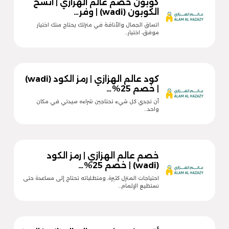
كوبون خصم عالم الهزازي | انسخ
الكوبون (wadi) | وفر…
اتساق الجمال والأناقة في منزلك يحتاج منك اختيار
موفق، اختيار…
كود عالم الهزازي | رمز الكود (wadi)
| خصم 25%…
أن تجدي كل شيء تحتاجين شراءه سيدتي في مكان
واحد…
خصم عالم الهزازي | رمز الكود
(wadi) | خصم 25%…
احتياجات المنزل كثيرة، ومتطلباته تحتاج إلى مساعدة حتى
نستطيع الإلمام…