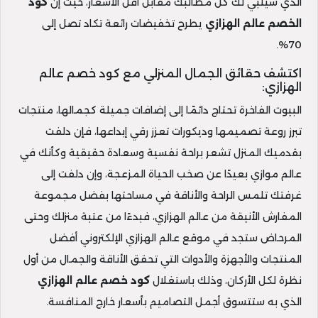
الذي سيلبي لك كل مطالبك مقابل أقل الأسعار، حيث إن
كود
الخصم عالم الهزازي
يطرح تخفيضات رائعة تكاد تصل إلى
70%.
اكتشف حقائق الجمال المنزلي مع كود خصم عالم
الهزازي:
البيوت الفاخرة تحتاج دائمًا إلى إضافات جميلة كجمالها، منتجات
تبرز روعة تصميمها وديكورات تعزز رقي إبداعها، فإن دلفت
بقدميك المنزل تشعر براحة نفسية وسعادة حقيقية وكأنك في
عالم موازي بعيدًا عن صخب الحياة المزعجة، وإن دلفت إلى
غرفتك تلمس الراحة والأناقة في مساحتها بفضل مجموعة
المفارش الأنيقة من عالم الهزازي، فبدءًا من عتبة منزلك وحتى
المرحاض ستجد في موقع عالم الهزازي الإلكتروني أفضل
المنتجات والأجهزة والأدوات التي تحقق الأناقة والجمال من أول
نظرة لكل الأركان، وذلك باستغلال
كود خصم عالم الهزازي
الذي به ستتسوق أجمل التصاميم بأسعار خارج المنافسة.