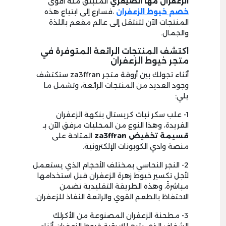
الزعفران مها الصيعري
المنبثق منه أقوى
خصم خيوط الزعفران
،فسارع إلى ابتياع هذه
المنتجات الآن لتنتقل إلى عالم مفعم باللذة
والجمال.
اكتشف المنتجات الرائعة المتوفرة في
متجر خيوط الزعفران
أثناء تجولك بين أروقة متجر za3ffran ستكتشف
وجود العديد من المنتجات الرائعة، وتشمل ما
يلي:
1- علب سكر نبات كريستال بنكهة الزعفران
الفريدة، وهذا النوع من المحليات مرفق الآن بـ
قسيمة تخفيض za3ffran
المتاحة على
منصة وادي الكوبونات الإلكترونية.
2- النجر النحاسي بمختلف الأحجام الذي يستعمل
لأجل تكسير خيوط زهرة الزعفران قبل استخدامها
مباشرةً، وهذه الطريقة التقليدية تضمن
الاحتفاظ بالطعم القوي والرائعة النفاذ للزعفران.
3- مطحنة الزعفران المصنوعة من الأكرلك