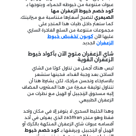
عبوات متنوعة من خيوطه الحمراء، ويتوجها بـ
كود خصم خيوط الزعفران مها
الصيعري
لتصبح أسعارها متناسبة مع ميزانيتك،
كما ستعثر داخل طيات هذا المتجر على
مجموعات متنوعة من السلع الفاخرة الساري
عليها الآن
كوبون تخفيض خيوط
الزعفران
الجديد.
شاي الزعفران متوج الآن بأكواد خيوط
الزعفران القوية
ليس هناك أجمل من تناول كوبًا من الشاي
الساخن بعد وجبة الغداء، فحينها ستشعر
بالاسترخاء وتحسن مزاجك، لكن يشترط هنا أن
تتناول توليفة مميزة من هذا المشروب المضاف
إليه مسحوق الزنجبيل أو الهيل مع نطرات من
الزعفران الطبيعي.
وهذا الخليط السحري لا يتوفر إلا في مكان واحد
فقط وهو متجر za3ffran الذي يعرض في أحد
أقسامه عبوات شاي الزعفران المنكهة بالكرك أو
الهيل أو الزنجبيل، ويرفقها بـ
كود خصم خيوط