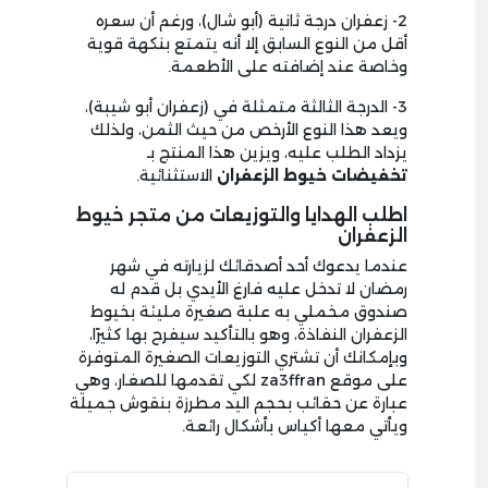
2- زعفران درجة ثانية (أبو شال)، ورغم أن سعره
أقل من النوع السابق إلا أنه يتمتع بنكهة قوية
وخاصة عند إضافته على الأطعمة.
3- الدرجة الثالثة متمثلة في (زعفران أبو شيبة)،
ويعد هذا النوع الأرخص من حيث الثمن، ولذلك
يزداد الطلب عليه، ويزين هذا المنتج بـ
تخفيضات خيوط الزعفران
الاستثنائية.
اطلب الهدايا والتوزيعات من متجر خيوط
الزعفران
عندما يدعوك أحد أصدقائك لزيارته في شهر
رمضان لا تدخل عليه فارغ الأيدي بل قدم له
صندوق مخملي به علبة صغيرة مليئة بخيوط
الزعفران النفاذة، وهو بالتأكيد سيفرح بها كثيرًا،
وبإمكانك أن تشتري التوزيعات الصغيرة المتوفرة
على موقع za3ffran لكي تقدمها للصغار، وهي
عبارة عن حقائب بحجم اليد مطرزة بنقوش جميلة
ويأتي معها أكياس بأشكال رائعة.