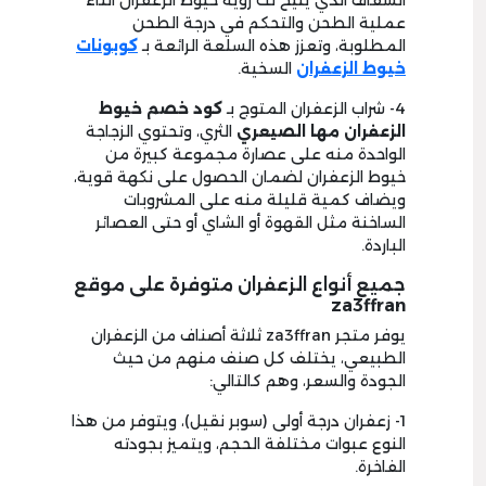
الشفاف الذي يتيح لك رؤية خيوط الزعفران أثناء
عملية الطحن والتحكم في درجة الطحن
المطلوبة، وتعزز هذه السلعة الرائعة بـ
كوبونات
خيوط الزعفران
السخية.
4- شراب الزعفران المتوج بـ
كود خصم خيوط
الزعفران مها الصيعري
الثري، وتحتوي الزجاجة
الواحدة منه على عصارة مجموعة كبيرة من
خيوط الزعفران لضمان الحصول على نكهة قوية،
ويضاف كمية قليلة منه على المشروبات
الساخنة مثل القهوة أو الشاي أو حتى العصائر
الباردة.
جميع أنواع الزعفران متوفرة على موقع
za3ffran
يوفر متجر za3ffran ثلاثة أصناف من الزعفران
الطبيعي، يختلف كل صنف منهم من حيث
الجودة والسعر، وهم كالتالي:
1- زعفران درجة أولى (سوبر نقيل)، ويتوفر من هذا
النوع عبوات مختلفة الحجم، ويتميز بجودته
الفاخرة.