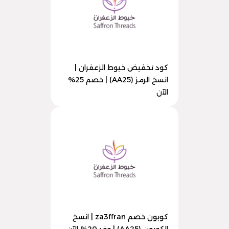
كود تخفيض خيوط الزعفران |
انسخ الرمز (AA25) | خصم 25%
الآن
كوبون خصم za3ffran | انسخ