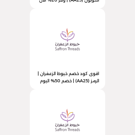
الكوبون (AA25) | وفر 20% الآن
اقوى كود خصم خيوط الزعفران |
الرمز (AA25) | خصم 50% اليوم