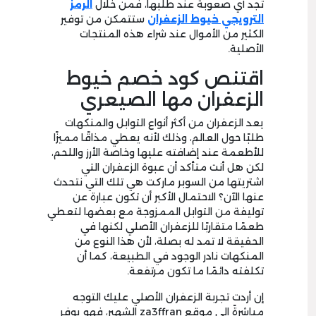
تجد أي صعوبة عند طلبها، فمن خلال
الرمز
الترويجي خيوط الزعفران
ستتمكن من توفير
الكثير من الأموال عند شراء هذه المنتجات
الأصلية.
اقتنص كود خصم خيوط
الزعفران مها الصيعري
يعد الزعفران من أكثر أنواع التوابل والمنكهات
طلبًا حول العالم، وذلك لأنه يعطي مذاقًا مميزًا
للأطعمة عند إضافته عليها وخاصة الأرز واللحم،
لكن هل أنت متأكد أن عبوة الزعفران التي
اشتريتها من السوبر ماركت هي تلك التي نتحدث
عنها الآن؟ الاحتمال الأكبر أن تكون عبارة عن
توليفة من التوابل الممزوجة مع بعضها لتعطي
طعمًا متقاربًا للزعفران الأصلي لكنها في
الحقيقة لا تمد له بصلة، لأن هذا النوع من
المنكهات نادر الوجود في الطبيعة، كما أن
تكلفته دائمًا ما تكون مرتفعة.
إن أردت تجربة الزعفران الأصلي عليك التوجه
مباشرةً إلى موقع za3ffran الشهير، فهو يوفر